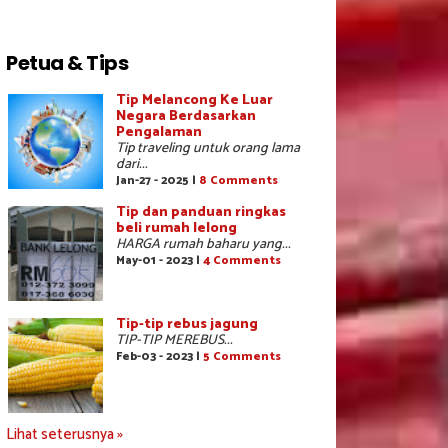
Petua & Tips
Tip Melancong Ke Luar
Negara Berdasarkan
Pengalaman
Tip traveling untuk orang lama
dari...
Jan-27 - 2025 |
8 Comments
Tip dan panduan ringkas
beli rumah lelong
HARGA rumah baharu yang...
May-01 - 2023 |
4 Comments
Tip-tip rebus jagung
TIP-TIP MEREBUS...
Feb-03 - 2023 |
5 Comments
Lihat seterusnya »