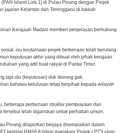
1 (PAN Island Link 1) di Pulau Pinang dengan Projek
an jajaran Kelantan dan Terengganu di bawah
inan Kerajaan Madani memberi penjelasan berhubung
 sosial, isu keutamaan projek berkenaan telah berulang
mun keputusan akhir yang dibuat oleh pihak kerajaan
bahan yang adil buat rakyat di Pantai Timur.
ng tapi ulu (keputusan) duk diorang gak,
han bahawa kelulusan tetap berpihak kepada wilayah
au, beberapa perbezaan struktur pembiayaan dan
 tersebut telah digariskan untuk perhatian umum.
lau Pinang dilaporkan berjaya disenaraikan dalam
T bernilai RM16.8 bilion manakala Projek LPT3 yang