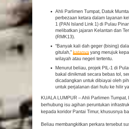
Ahli Parlimen Tumpat, Datuk Mumta
perbezaan ketara dalam layanan kel
1 (PAN Island Link 1) di Pulau Pin
melibatkan jajaran Kelantan dan 
(RMK13).
“Banyak kali dah geger (bising) dal
gitulah,”
katanya
yang merujuk kepa
wilayah atau negeri tertentu.
Menurut beliau, projek PIL-1 di Pu
bakal dinikmati secara bebas tol, se
dicadangkan untuk dibiayai oleh pi
untuk perjalanan dari hulu ke hilir 
KUALA LUMPUR – Ahli Parlimen Tumpat, 
berhubung isu agihan peruntukan infrastr
kepada koridor Pantai Timur, khususnya b
Beliau membangkitkan perkara tersebut su