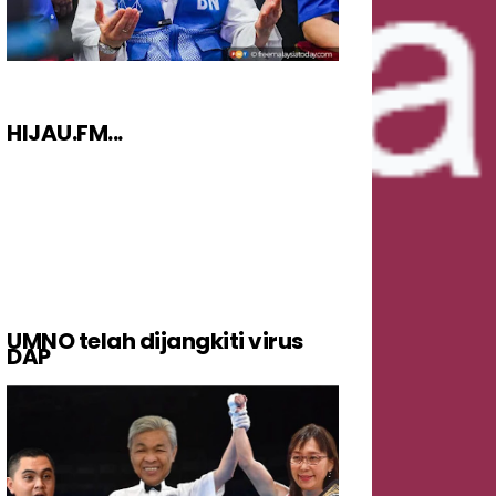
HIJAU.FM...
UMNO telah dijangkiti virus
DAP