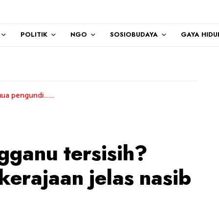
POLITIK
NGO
SOSIOBUDAYA
GAYA HIDU
....
gganu tersisih?
erajaan jelas nasib