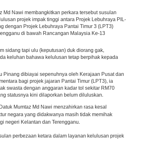
z Md Nawi membangkitkan perkara tersebut susulan
ulusan projek impak tinggi antara Projek Lebuhraya PIL-
ang dengan Projek Lebuhraya Pantai Timur 3 (LPT3)
Terengganu di bawah Rancangan Malaysia Ke-13
am sidang tapi ulu (keputusan) duk diorang gak,
da keluhan bahawa kelulusan tetap berpihak kepada
lau Pinang dibiayai sepenuhnya oleh Kerajaan Pusat dan
mentara bagi projek jajaran Pantai Timur (LPT3), ia
hak swasta dengan anggaran kadar tol sekitar RM70
yang statusnya kini dilaporkan belum diluluskan.
Datuk Mumtaz Md Nawi menzahirkan rasa kesal
uktur negara yang didakwanya masih tidak memihak
agi negeri Kelantan dan Terengganu.
sulan perbezaan ketara dalam layanan kelulusan projek