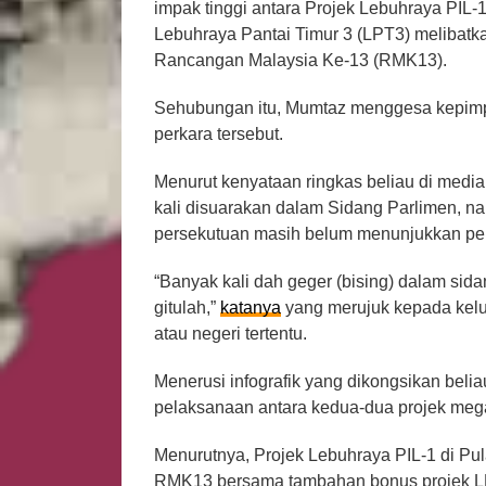
impak tinggi antara Projek Lebuhraya PIL-
Lebuhraya Pantai Timur 3 (LPT3) melibatk
Rancangan Malaysia Ke-13 (RMK13).
Sehubungan itu, Mumtaz menggesa kepimp
perkara tersebut.
Menurut kenyataan ringkas beliau di media
kali disuarakan dalam Sidang Parlimen, na
persekutuan masih belum menunjukkan peru
“Banyak kali dah geger (bising) dalam sida
gitulah,”
katanya
yang merujuk kepada kelu
atau negeri tertentu.
Menerusi infografik yang dikongsikan beli
pelaksanaan antara kedua-dua projek mega
Menurutnya, Projek Lebuhraya PIL-1 di Pu
RMK13 bersama tambahan bonus projek LR