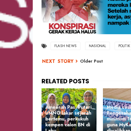
FLASH NEWS
NASIONAL
POLITIK
Older Post
Ameerah Pas, Puteri
Media sosi
UMNO lakar sejarah
Pengesaha
bertemu, perkukuh
minimum 1
kempen calon BN di
guna MyK
Labu
diwajibkan