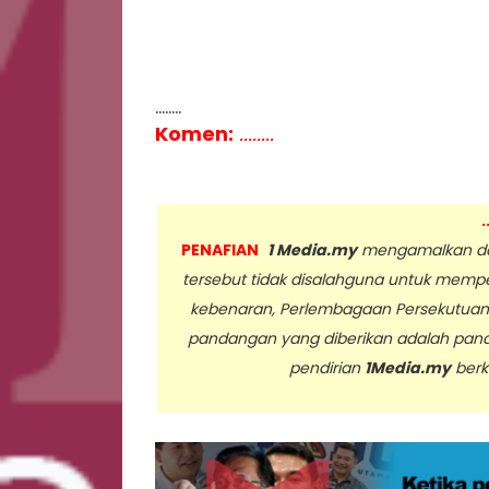
........
Komen:
........
.
PENAFIAN
1 Media.my
mengamalkan dan
tersebut tidak disalahguna untuk memp
kebenaran, Perlembagaan Persekutua
pandangan yang diberikan adalah pan
pendirian
1Media.my
berk
..