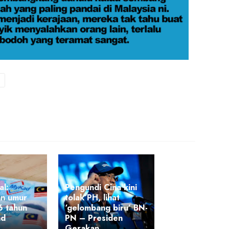
al:
Pengundi Cina kini
n umur
tolak PH, lihat
6 tahun
‘gelombang biru’ BN-
ad
PN – Presiden
Gerakan