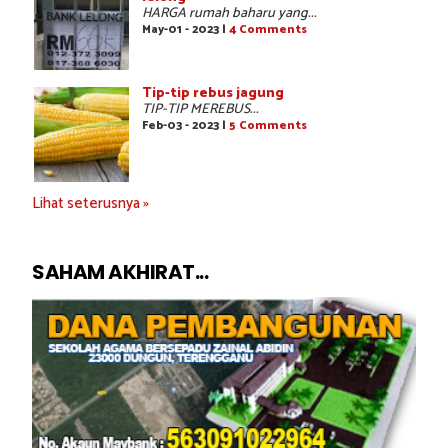
HARGA rumah baharu yang...
May-01 - 2023 |
4 Comments
Tip-tip rebus jagung
TIP-TIP MEREBUS...
Feb-03 - 2023 |
5 Comments
Lihat seterusnya »
SAHAM AKHIRAT...