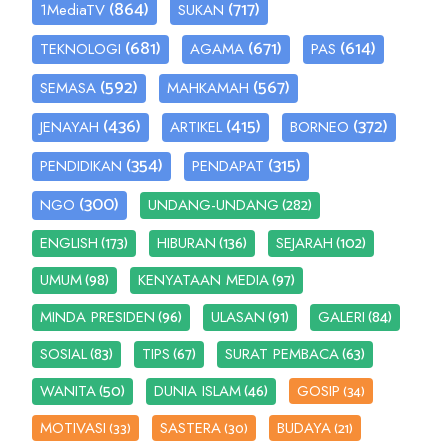
(864)
(717)
1MediaTV
SUKAN
(681)
(671)
(614)
TEKNOLOGI
AGAMA
PAS
(592)
(567)
SEMASA
MAHKAMAH
(436)
(415)
(372)
JENAYAH
ARTIKEL
BORNEO
(354)
(315)
PENDIDIKAN
PENDAPAT
(300)
(282)
NGO
UNDANG-UNDANG
(173)
(136)
(102)
ENGLISH
HIBURAN
SEJARAH
(98)
(97)
UMUM
KENYATAAN MEDIA
(96)
(91)
(84)
MINDA PRESIDEN
ULASAN
GALERI
(83)
(67)
(63)
SOSIAL
TIPS
SURAT PEMBACA
(50)
(46)
WANITA
DUNIA ISLAM
GOSIP
(34)
MOTIVASI
SASTERA
BUDAYA
(33)
(30)
(21)