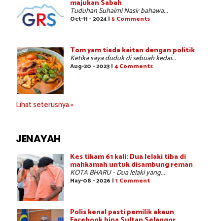
majukan Sabah
Tuduhan Suhaimi Nasir bahawa...
Oct-11 - 2024 |
5 Comments
Tom yam tiada kaitan dengan politik
Ketika saya duduk di sebuah kedai...
Aug-20 - 2023 |
4 Comments
Lihat seterusnya »
JENAYAH
Kes tikam 61 kali: Dua lelaki tiba di
mahkamah untuk disambung reman
KOTA BHARU - Dua lelaki yang...
May-08 - 2026 |
1 Comment
Polis kenal pasti pemilik akaun
Facebook hina Sultan Selangor