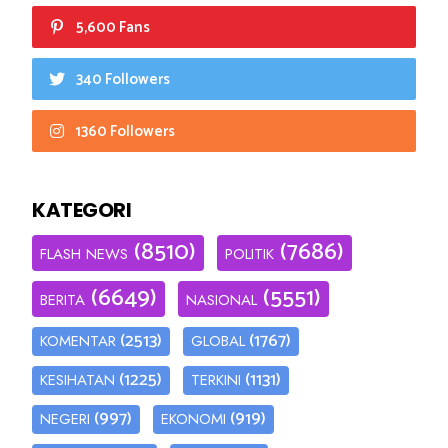
5,600 Fans
340 Followers
1360 Followers
KATEGORI
(8510)
(7686)
FLASH NEWS
POLITIK
(6649)
(5551)
BERITA
NASIONAL
(2513)
(1767)
KOMENTAR
GLOBAL
(1225)
(1131)
KESIHATAN
TERKINI
(997)
(919)
NEGERI
EKONOMI