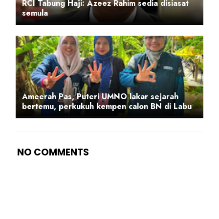
RCI Tabung Haji: Azeez Rahim sedia disiasat
semula
Ameerah Pas, Puteri UMNO lakar sejarah
bertemu, perkukuh kempen calon BN di Labu
NO COMMENTS