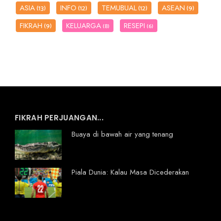
ASIA
INFO
TEMUBUAL
ASEAN
(13)
(12)
(12)
(9)
FIKRAH
KELUARGA
RESEPI
(9)
(8)
(6)
FIKRAH PERJUANGAN...
Buaya di bawah air yang tenang
Piala Dunia: Kalau Masa Dicederakan