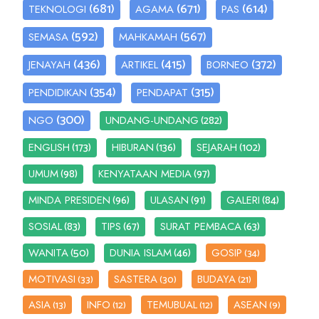
(681)
(671)
(614)
TEKNOLOGI
AGAMA
PAS
(592)
(567)
SEMASA
MAHKAMAH
(436)
(415)
(372)
JENAYAH
ARTIKEL
BORNEO
(354)
(315)
PENDIDIKAN
PENDAPAT
(300)
(282)
NGO
UNDANG-UNDANG
(173)
(136)
(102)
ENGLISH
HIBURAN
SEJARAH
(98)
(97)
UMUM
KENYATAAN MEDIA
(96)
(91)
(84)
MINDA PRESIDEN
ULASAN
GALERI
(83)
(67)
(63)
SOSIAL
TIPS
SURAT PEMBACA
(50)
(46)
WANITA
DUNIA ISLAM
GOSIP
(34)
MOTIVASI
SASTERA
BUDAYA
(33)
(30)
(21)
ASIA
INFO
TEMUBUAL
ASEAN
(13)
(12)
(12)
(9)