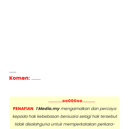
........
Komen:
........
............oo000oo...........
PENAFIAN
1 Media.my
mengamalkan dan percaya
kepada hak kebebasan bersuara selagi hak tersebut
tidak disalahguna untuk memperkatakan perkara-