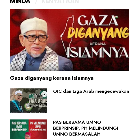
MINDA
KENYATAAN
Gaza diganyang kerana Islamnya
OIC dan Liga Arab mengecewakan
PAS BERSAMA UMNO
BERPRINSIP, PH MELINDUNGI
UMNO BERMASALAH