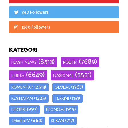
340 Followers
1360 Followers
KATEGORI
(8513)
(7689)
FLASH NEWS
POLITIK
(6649)
(5551)
BERITA
NASIONAL
(2513)
(1767)
KOMENTAR
GLOBAL
(1225)
(1131)
KESIHATAN
TERKINI
(997)
(919)
NEGERI
EKONOMI
(864)
(717)
1MediaTV
SUKAN