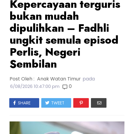
Kepercayaan terguris
bukan mudah
dipulihkan – Fadhli
ungkit semula episod
Perlis, Negeri
Sembilan
Post Oleh :
Anak Watan Timur
pada
0
6/08/2026 10:47:00 pm
SHARE
TWEET