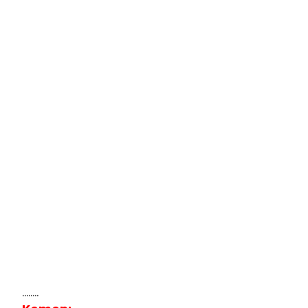
........