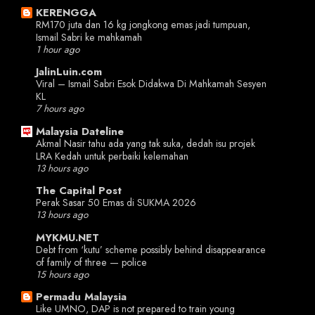
KERENGGA
RM170 juta dan 16 kg jongkong emas jadi tumpuan,
Ismail Sabri ke mahkamah
1 hour ago
JalinLuin.com
Viral – Ismail Sabri Esok Didakwa Di Mahkamah Sesyen
KL
7 hours ago
Malaysia Dateline
Akmal Nasir tahu ada yang tak suka, dedah isu projek
LRA Kedah untuk perbaiki kelemahan
13 hours ago
The Capital Post
Perak Sasar 50 Emas di SUKMA 2026
13 hours ago
MYKMU.NET
Debt from ‘kutu’ scheme possibly behind disappearance
of family of three — police
15 hours ago
Permadu Malaysia
Like UMNO, DAP is not prepared to train young