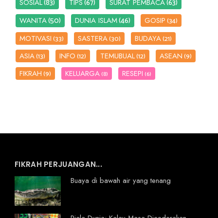
(83)
(67)
(63)
SOSIAL
TIPS
SURAT PEMBACA
(50)
(46)
WANITA
DUNIA ISLAM
GOSIP
(34)
MOTIVASI
SASTERA
BUDAYA
(33)
(30)
(21)
ASIA
INFO
TEMUBUAL
ASEAN
(13)
(12)
(12)
(9)
FIKRAH
KELUARGA
RESEPI
(9)
(8)
(6)
FIKRAH PERJUANGAN...
Buaya di bawah air yang tenang
Piala Dunia: Kalau Masa Dicederakan