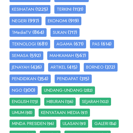
(1225)
(1131)
KESIHATAN
TERKINI
(997)
(919)
NEGERI
EKONOMI
(864)
(717)
1MediaTV
SUKAN
(681)
(671)
(614)
TEKNOLOGI
AGAMA
PAS
(592)
(567)
SEMASA
MAHKAMAH
(436)
(415)
(372)
JENAYAH
ARTIKEL
BORNEO
(354)
(315)
PENDIDIKAN
PENDAPAT
(300)
(282)
NGO
UNDANG-UNDANG
(173)
(136)
(102)
ENGLISH
HIBURAN
SEJARAH
(98)
(97)
UMUM
KENYATAAN MEDIA
(96)
(91)
(84)
MINDA PRESIDEN
ULASAN
GALERI