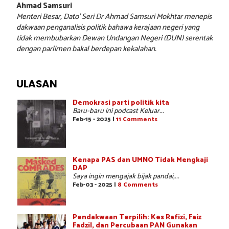
Ahmad Samsuri
Menteri Besar, Dato’ Seri Dr Ahmad Samsuri Mokhtar menepis
dakwaan penganalisis politik bahawa kerajaan negeri yang
tidak membubarkan Dewan Undangan Negeri (DUN) serentak
dengan parlimen bakal berdepan kekalahan.
ULASAN
Demokrasi parti politik kita
Baru-baru ini podcast Keluar...
Feb-15 - 2025 |
11 Comments
Kenapa PAS dan UMNO Tidak Mengkaji
DAP
Saya ingin mengajak bijak pandai,...
Feb-03 - 2025 |
8 Comments
Pendakwaan Terpilih: Kes Rafizi, Faiz
Fadzil, dan Percubaan PAN Gunakan