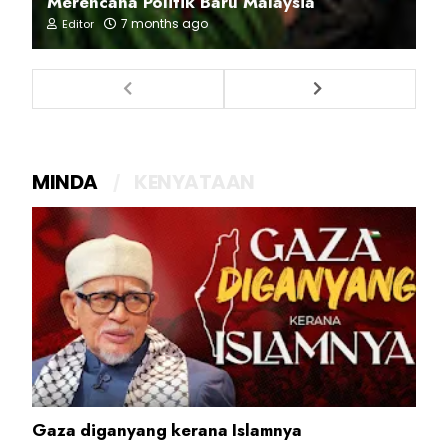
Merencana Politik Baru Malaysia
7 months ago
Editor
MINDA
KENYATAAN
Gaza diganyang kerana Islamnya