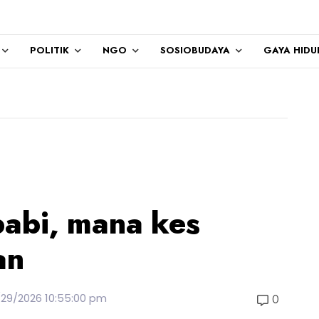
POLITIK
NGO
SOSIOBUDAYA
GAYA HIDU
babi, mana kes
an
/29/2026 10:55:00 pm
0