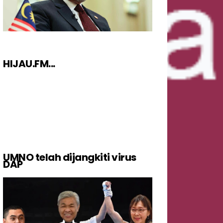
HIJAU.FM...
UMNO telah dijangkiti virus
DAP