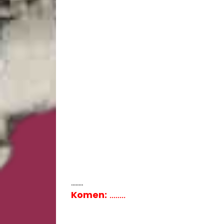
........
Komen:
........