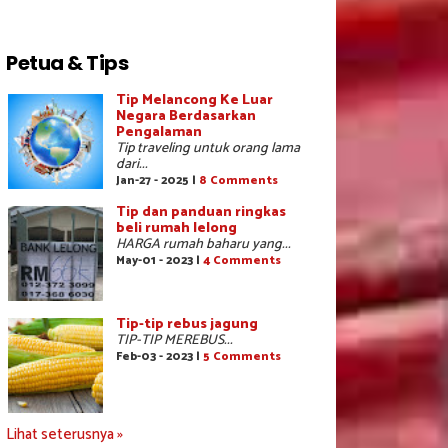
Petua & Tips
Tip Melancong Ke Luar
Negara Berdasarkan
Pengalaman
Tip traveling untuk orang lama
dari...
Jan-27 - 2025 |
8 Comments
Tip dan panduan ringkas
beli rumah lelong
HARGA rumah baharu yang...
May-01 - 2023 |
4 Comments
Tip-tip rebus jagung
TIP-TIP MEREBUS...
Feb-03 - 2023 |
5 Comments
Lihat seterusnya »