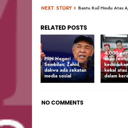
Bantu Kuil Hindu Atas A
4,000 per
PRN Negeri
akan tent
Sembilan: Zahid
keduduka
dakwa ada sekatan
kekal atau
media sosial
dalam ker
NO COMMENTS