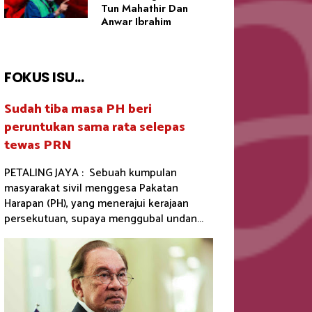
Tun Mahathir Dan
Anwar Ibrahim
FOKUS ISU...
Sudah tiba masa PH beri
peruntukan sama rata selepas
tewas PRN
PETALING JAYA : Sebuah kumpulan
masyarakat sivil menggesa Pakatan
Harapan (PH), yang menerajui kerajaan
persekutuan, supaya menggubal undan...