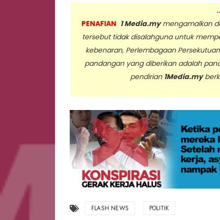
.
PENAFIAN
1 Media.my
mengamalkan dan
tersebut tidak disalahguna untuk memp
kebenaran, Perlembagaan Persekutua
pandangan yang diberikan adalah pan
pendirian
1Media.my
berk
..
FLASH NEWS
POLITIK