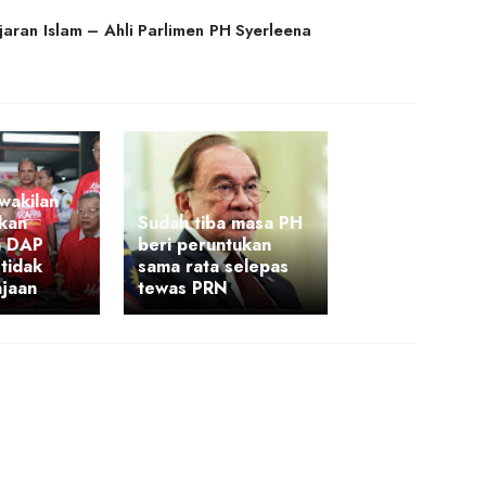
jaran Islam – Ahli Parlimen PH Syerleena
wakilan
ukan
Sudah tiba masa PH
n DAP
beri peruntukan
 tidak
sama rata selepas
ajaan
tewas PRN