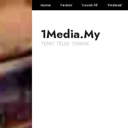
Home
Terkini
'Covid-19'
'PASleak'
1Media.My
TEPAT. TELUS. TERKINI.