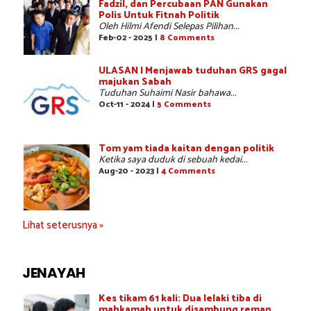
Fadzil, dan Percubaan PAN Gunakan
Polis Untuk Fitnah Politik
Oleh Hilmi Afendi Selepas Pilihan...
Feb-02 - 2025 |
8 Comments
ULASAN | Menjawab tuduhan GRS gagal
majukan Sabah
Tuduhan Suhaimi Nasir bahawa...
Oct-11 - 2024 |
5 Comments
Tom yam tiada kaitan dengan politik
Ketika saya duduk di sebuah kedai...
Aug-20 - 2023 |
4 Comments
Lihat seterusnya »
JENAYAH
Kes tikam 61 kali: Dua lelaki tiba di
mahkamah untuk disambung reman