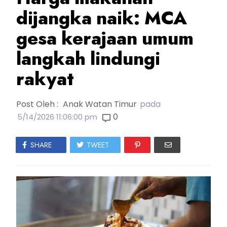
dijangka naik: MCA
gesa kerajaan umum
langkah lindungi
rakyat
Post Oleh :
Anak Watan Timur
pada
0
5/14/2026 11:06:00 pm
SHARE
TWEET