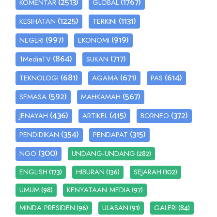
(2513)
(1767)
KOMENTAR
GLOBAL
(1225)
(1131)
KESIHATAN
TERKINI
(997)
(919)
NEGERI
EKONOMI
(864)
(717)
1MediaTV
SUKAN
(681)
(671)
(614)
TEKNOLOGI
AGAMA
PAS
(592)
(567)
SEMASA
MAHKAMAH
(436)
(415)
(372)
JENAYAH
ARTIKEL
BORNEO
(354)
(315)
PENDIDIKAN
PENDAPAT
(300)
(282)
NGO
UNDANG-UNDANG
(173)
(136)
(102)
ENGLISH
HIBURAN
SEJARAH
(98)
(97)
UMUM
KENYATAAN MEDIA
(96)
(91)
(84)
MINDA PRESIDEN
ULASAN
GALERI