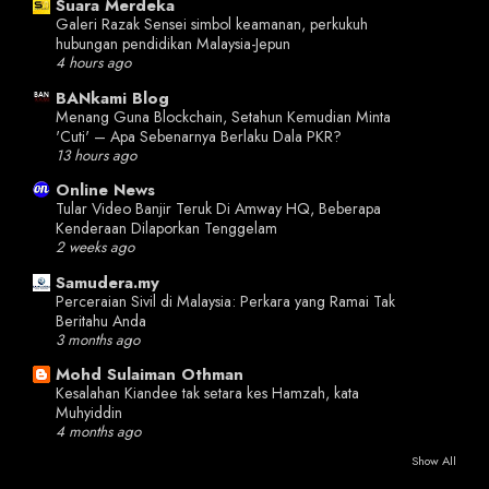
Suara Merdeka
Galeri Razak Sensei simbol keamanan, perkukuh
hubungan pendidikan Malaysia-Jepun
4 hours ago
BANkami Blog
Menang Guna Blockchain, Setahun Kemudian Minta
'Cuti' – Apa Sebenarnya Berlaku Dala PKR?
13 hours ago
Online News
Tular Video Banjir Teruk Di Amway HQ, Beberapa
Kenderaan Dilaporkan Tenggelam
2 weeks ago
Samudera.my
Perceraian Sivil di Malaysia: Perkara yang Ramai Tak
Beritahu Anda
3 months ago
Mohd Sulaiman Othman
Kesalahan Kiandee tak setara kes Hamzah, kata
Muhyiddin
4 months ago
Show All