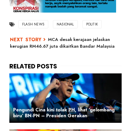
FLASH NEWS
NASIONAL
POLITIK
MCA desak kerajaan jelaskan
kerugian RM46.67 juta dikaitkan Bandar Malaysia
Pengundi Cina kini tolak PH, lihat ‘gelombang
biru’ BN-PN – Presiden Gerakan