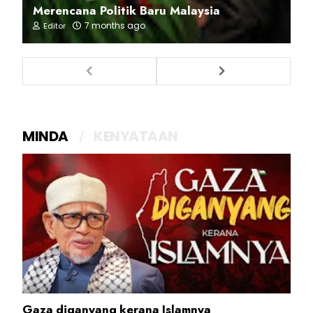
Merencana Politik Baru Malaysia
7 months ago
Editor
MINDA
KENYATAAN
Gaza diganyang kerana Islamnya