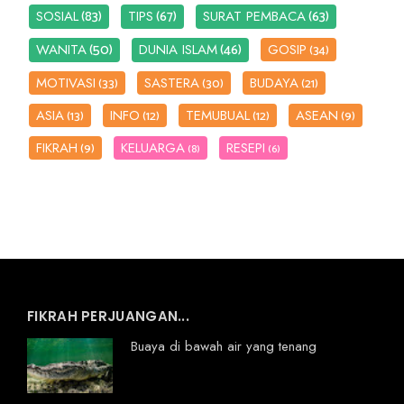
(83)
(67)
(63)
SOSIAL
TIPS
SURAT PEMBACA
(50)
(46)
WANITA
DUNIA ISLAM
GOSIP
(34)
MOTIVASI
SASTERA
BUDAYA
(33)
(30)
(21)
ASIA
INFO
TEMUBUAL
ASEAN
(13)
(12)
(12)
(9)
FIKRAH
KELUARGA
RESEPI
(9)
(8)
(6)
FIKRAH PERJUANGAN...
Buaya di bawah air yang tenang