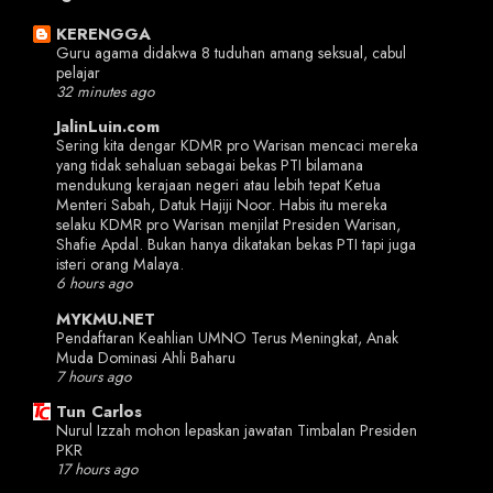
KERENGGA
Guru agama didakwa 8 tuduhan amang seksual, cabul
pelajar
32 minutes ago
JalinLuin.com
Sering kita dengar KDMR pro Warisan mencaci mereka
yang tidak sehaluan sebagai bekas PTI bilamana
mendukung kerajaan negeri atau lebih tepat Ketua
Menteri Sabah, Datuk Hajiji Noor. Habis itu mereka
selaku KDMR pro Warisan menjilat Presiden Warisan,
Shafie Apdal. Bukan hanya dikatakan bekas PTI tapi juga
isteri orang Malaya.
6 hours ago
MYKMU.NET
Pendaftaran Keahlian UMNO Terus Meningkat, Anak
Muda Dominasi Ahli Baharu
7 hours ago
Tun Carlos
Nurul Izzah mohon lepaskan jawatan Timbalan Presiden
PKR
17 hours ago