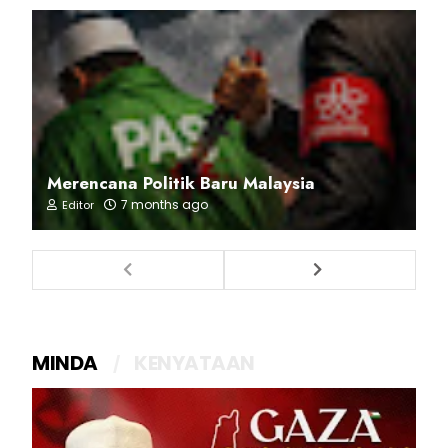
Merencana Politik Baru Malaysia
7 months ago
Editor
MINDA
KENYATAAN