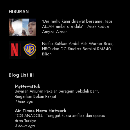
HIBURAN
'Dia mahu kami dirawat bersama, tapi
ALLAH ambil dia dulu' - Anak kedua
Amyza Aznan
Netflix Sahkan Ambil Alih Warner Bros,
HBO dan DC Studios Bernilai RM340
Bilion
Blog List III
MyNewsHub
Bayaran Ansuran Pakaian Seragam Sekolah Bantu
Ringankan Beban Rakyat
1 hour ago
Air Times News Network
TCG ANADOLU: Tonggak kuasa amfibia dan operasi
dron Turkiye
3 hours ago