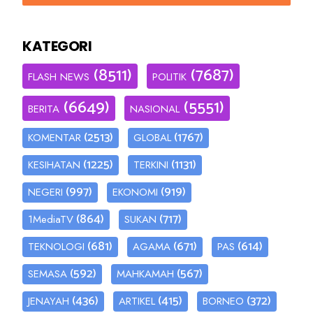
KATEGORI
(8511)
(7687)
FLASH NEWS
POLITIK
(6649)
(5551)
BERITA
NASIONAL
(2513)
(1767)
KOMENTAR
GLOBAL
(1225)
(1131)
KESIHATAN
TERKINI
(997)
(919)
NEGERI
EKONOMI
(864)
(717)
1MediaTV
SUKAN
(681)
(671)
(614)
TEKNOLOGI
AGAMA
PAS
(592)
(567)
SEMASA
MAHKAMAH
(436)
(415)
(372)
JENAYAH
ARTIKEL
BORNEO