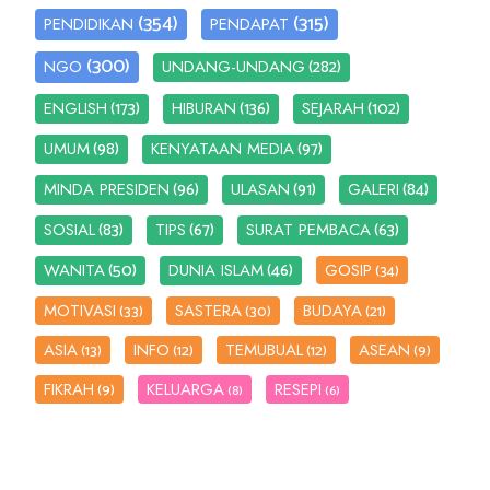
(354)
(315)
PENDIDIKAN
PENDAPAT
(300)
(282)
NGO
UNDANG-UNDANG
(173)
(136)
(102)
ENGLISH
HIBURAN
SEJARAH
(98)
(97)
UMUM
KENYATAAN MEDIA
(96)
(91)
(84)
MINDA PRESIDEN
ULASAN
GALERI
(83)
(67)
(63)
SOSIAL
TIPS
SURAT PEMBACA
(50)
(46)
WANITA
DUNIA ISLAM
GOSIP
(34)
MOTIVASI
SASTERA
BUDAYA
(33)
(30)
(21)
ASIA
INFO
TEMUBUAL
ASEAN
(13)
(12)
(12)
(9)
FIKRAH
KELUARGA
RESEPI
(9)
(8)
(6)