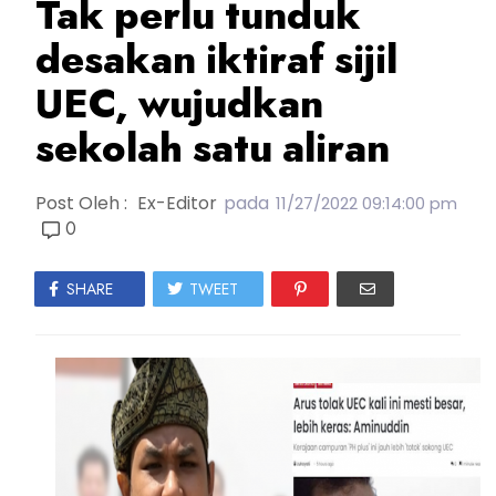
Tak perlu tunduk
desakan iktiraf sijil
UEC, wujudkan
sekolah satu aliran
Post Oleh :
Ex-Editor
pada
11/27/2022 09:14:00 pm
0
SHARE
TWEET