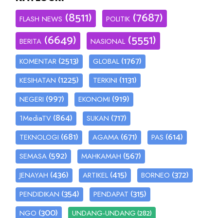
(8511)
(7687)
FLASH NEWS
POLITIK
(6649)
(5551)
BERITA
NASIONAL
(2513)
(1767)
KOMENTAR
GLOBAL
(1225)
(1131)
KESIHATAN
TERKINI
(997)
(919)
NEGERI
EKONOMI
(864)
(717)
1MediaTV
SUKAN
(681)
(671)
(614)
TEKNOLOGI
AGAMA
PAS
(592)
(567)
SEMASA
MAHKAMAH
(436)
(415)
(372)
JENAYAH
ARTIKEL
BORNEO
(354)
(315)
PENDIDIKAN
PENDAPAT
(300)
(282)
NGO
UNDANG-UNDANG