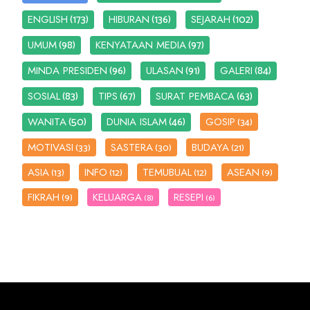
(173)
(136)
(102)
ENGLISH
HIBURAN
SEJARAH
(98)
(97)
UMUM
KENYATAAN MEDIA
(96)
(91)
(84)
MINDA PRESIDEN
ULASAN
GALERI
(83)
(67)
(63)
SOSIAL
TIPS
SURAT PEMBACA
(50)
(46)
WANITA
DUNIA ISLAM
GOSIP
(34)
MOTIVASI
SASTERA
BUDAYA
(33)
(30)
(21)
ASIA
INFO
TEMUBUAL
ASEAN
(13)
(12)
(12)
(9)
FIKRAH
KELUARGA
RESEPI
(9)
(8)
(6)