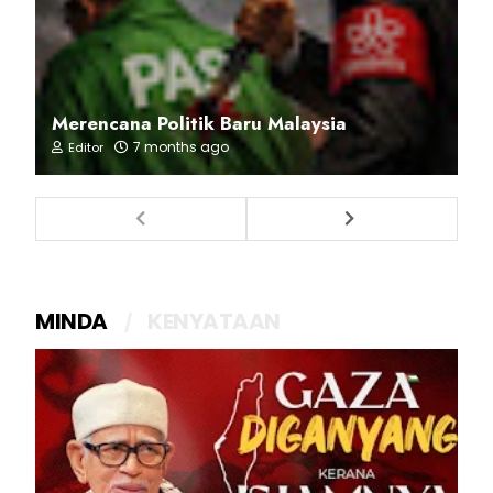
Merencana Politik Baru Malaysia
7 months ago
Editor
MINDA
KENYATAAN