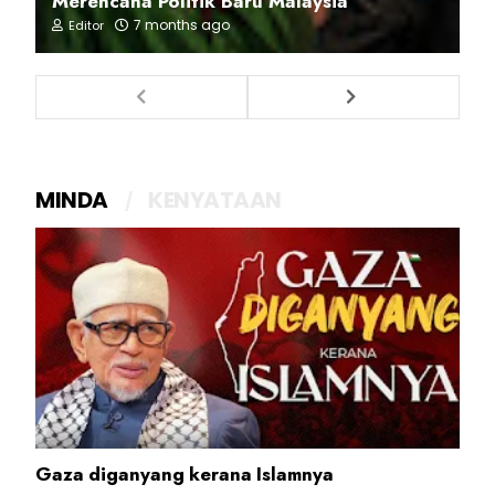
Merencana Politik Baru Malaysia
7 months ago
Editor
MINDA
KENYATAAN
Gaza diganyang kerana Islamnya