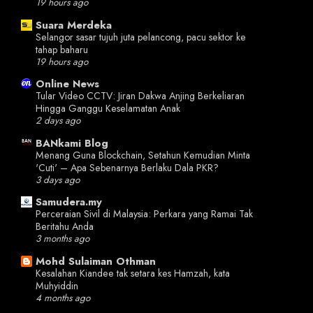
19 hours ago
Suara Merdeka
Selangor sasar tujuh juta pelancong, pacu sektor ke
tahap baharu
19 hours ago
Online News
Tular Video CCTV: Jiran Dakwa Anjing Berkeliaran
Hingga Ganggu Keselamatan Anak
2 days ago
BANkami Blog
Menang Guna Blockchain, Setahun Kemudian Minta
'Cuti' – Apa Sebenarnya Berlaku Dala PKR?
3 days ago
Samudera.my
Perceraian Sivil di Malaysia: Perkara yang Ramai Tak
Beritahu Anda
3 months ago
Mohd Sulaiman Othman
Kesalahan Kiandee tak setara kes Hamzah, kata
Muhyiddin
4 months ago