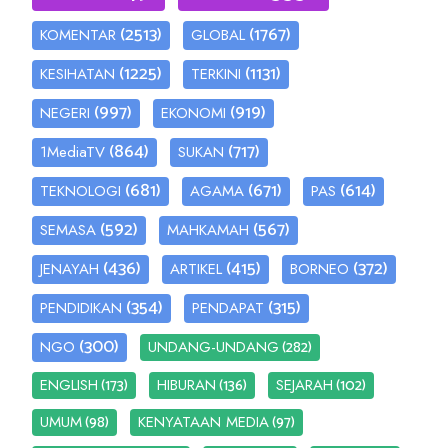
(2513)
(1767)
KOMENTAR
GLOBAL
(1225)
(1131)
KESIHATAN
TERKINI
(997)
(919)
NEGERI
EKONOMI
(864)
(717)
1MediaTV
SUKAN
(681)
(671)
(614)
TEKNOLOGI
AGAMA
PAS
(592)
(567)
SEMASA
MAHKAMAH
(436)
(415)
(372)
JENAYAH
ARTIKEL
BORNEO
(354)
(315)
PENDIDIKAN
PENDAPAT
(300)
(282)
NGO
UNDANG-UNDANG
(173)
(136)
(102)
ENGLISH
HIBURAN
SEJARAH
(98)
(97)
UMUM
KENYATAAN MEDIA