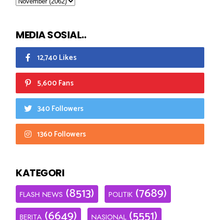
MEDIA SOSIAL..
12,740 Likes
5,600 Fans
340 Followers
1360 Followers
KATEGORI
(8513)
(7689)
FLASH NEWS
POLITIK
(6649)
(5551)
BERITA
NASIONAL