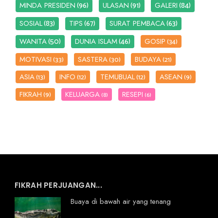
(96)
(91)
(84)
MINDA PRESIDEN
ULASAN
GALERI
(83)
(67)
(63)
SOSIAL
TIPS
SURAT PEMBACA
(50)
(46)
WANITA
DUNIA ISLAM
GOSIP
(34)
MOTIVASI
SASTERA
BUDAYA
(33)
(30)
(21)
ASIA
INFO
TEMUBUAL
ASEAN
(13)
(12)
(12)
(9)
FIKRAH
KELUARGA
RESEPI
(9)
(8)
(6)
FIKRAH PERJUANGAN...
Buaya di bawah air yang tenang