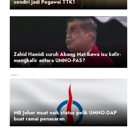
sendiri jadi Pegawai TTK1
Zahid Hamidi suruh Abang Mat bawa isu kafir-
mengkafir antara UMNO-PAS?
MB Johor muat naik status pelik UMNO-DAP
buat ramai penasaran