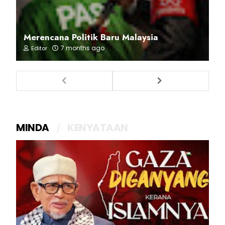
Merencana Politik Baru Malaysia
7 months ago
Editor
MINDA
KENYATAAN