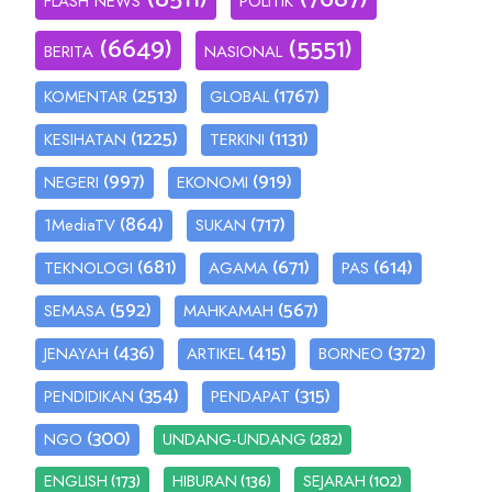
FLASH NEWS
POLITIK
(6649)
(5551)
BERITA
NASIONAL
(2513)
(1767)
KOMENTAR
GLOBAL
(1225)
(1131)
KESIHATAN
TERKINI
(997)
(919)
NEGERI
EKONOMI
(864)
(717)
1MediaTV
SUKAN
(681)
(671)
(614)
TEKNOLOGI
AGAMA
PAS
(592)
(567)
SEMASA
MAHKAMAH
(436)
(415)
(372)
JENAYAH
ARTIKEL
BORNEO
(354)
(315)
PENDIDIKAN
PENDAPAT
(300)
(282)
NGO
UNDANG-UNDANG
(173)
(136)
(102)
ENGLISH
HIBURAN
SEJARAH