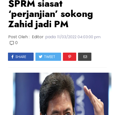
SPRM siasat
‘perjanjian’ sokong
Zahid jadi PM
Post Oleh :
Editor
pada
11/03/2022 04:03:00 pm
0
SHARE
TWEET