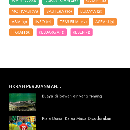
(50)
(46)
WANITA
DUNIA ISLAM
GOSIP
(34)
MOTIVASI
SASTERA
BUDAYA
(33)
(30)
(21)
ASIA
INFO
TEMUBUAL
ASEAN
(13)
(12)
(12)
(9)
FIKRAH
KELUARGA
RESEPI
(9)
(8)
(6)
FIKRAH PERJUANGAN...
Buaya di bawah air yang tenang
Piala Dunia: Kalau Masa Dicederakan