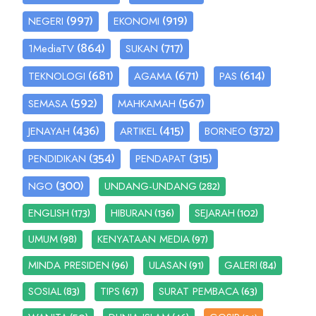
(997)
(919)
NEGERI
EKONOMI
(864)
(717)
1MediaTV
SUKAN
(681)
(671)
(614)
TEKNOLOGI
AGAMA
PAS
(592)
(567)
SEMASA
MAHKAMAH
(436)
(415)
(372)
JENAYAH
ARTIKEL
BORNEO
(354)
(315)
PENDIDIKAN
PENDAPAT
(300)
(282)
NGO
UNDANG-UNDANG
(173)
(136)
(102)
ENGLISH
HIBURAN
SEJARAH
(98)
(97)
UMUM
KENYATAAN MEDIA
(96)
(91)
(84)
MINDA PRESIDEN
ULASAN
GALERI
(83)
(67)
(63)
SOSIAL
TIPS
SURAT PEMBACA