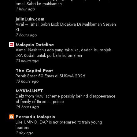
Ismail Sabri ke mahkamah
1 hour ago
JalinLuin.com
Viral – Ismail Sabri Esok Didakwa Di Mahkamah Sesyen
KL
7 hours ago
Malaysia Dateline
Akmal Nasir tahu ada yang tak suka, dedah isu projek
LRA Kedah untuk perbaiki kelemahan
13 hours ago
The Capital Post
Perak Sasar 50 Emas di SUKMA 2026
13 hours ago
MYKMU.NET
Debt from ‘kutu’ scheme possibly behind disappearance
of family of three — police
15 hours ago
Permadu Malaysia
Like UMNO, DAP is not prepared to train young
leaders
1 day ago