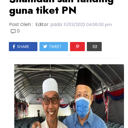
guna tiket PN
Post Oleh :
Editor
pada
11/03/2022 04:06:00 pm
0
SHARE
TWEET