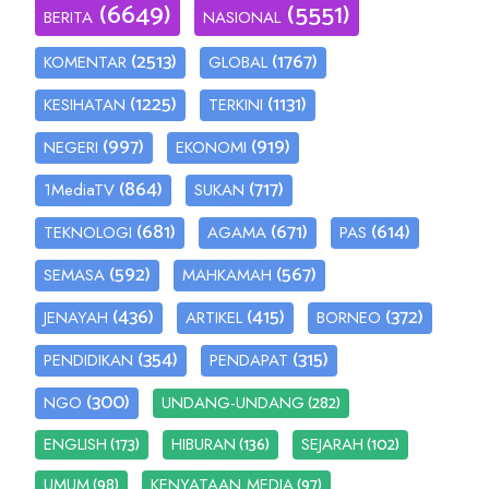
(6649)
(5551)
BERITA
NASIONAL
(2513)
(1767)
KOMENTAR
GLOBAL
(1225)
(1131)
KESIHATAN
TERKINI
(997)
(919)
NEGERI
EKONOMI
(864)
(717)
1MediaTV
SUKAN
(681)
(671)
(614)
TEKNOLOGI
AGAMA
PAS
(592)
(567)
SEMASA
MAHKAMAH
(436)
(415)
(372)
JENAYAH
ARTIKEL
BORNEO
(354)
(315)
PENDIDIKAN
PENDAPAT
(300)
(282)
NGO
UNDANG-UNDANG
(173)
(136)
(102)
ENGLISH
HIBURAN
SEJARAH
(98)
(97)
UMUM
KENYATAAN MEDIA