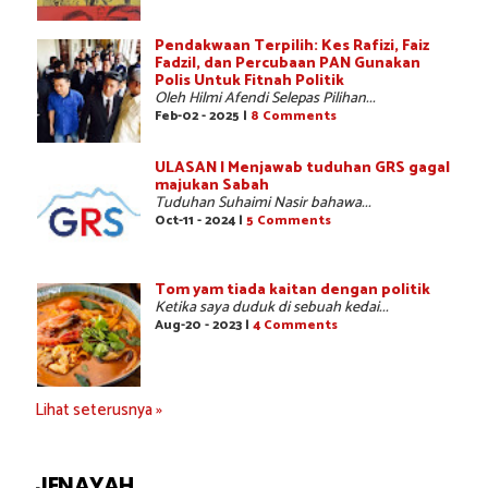
Pendakwaan Terpilih: Kes Rafizi, Faiz
Fadzil, dan Percubaan PAN Gunakan
Polis Untuk Fitnah Politik
Oleh Hilmi Afendi Selepas Pilihan...
Feb-02 - 2025 |
8 Comments
ULASAN | Menjawab tuduhan GRS gagal
majukan Sabah
Tuduhan Suhaimi Nasir bahawa...
Oct-11 - 2024 |
5 Comments
Tom yam tiada kaitan dengan politik
Ketika saya duduk di sebuah kedai...
Aug-20 - 2023 |
4 Comments
Lihat seterusnya »
JENAYAH