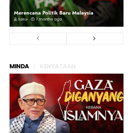
Merencana Politik Baru Malaysia
7 months ago
Editor
MINDA
KENYATAAN