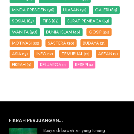
(96)
(91)
(84)
MINDA PRESIDEN
ULASAN
GALERI
(83)
(67)
(63)
SOSIAL
TIPS
SURAT PEMBACA
(50)
(46)
WANITA
DUNIA ISLAM
GOSIP
(34)
MOTIVASI
SASTERA
BUDAYA
(33)
(30)
(21)
ASIA
INFO
TEMUBUAL
ASEAN
(13)
(12)
(12)
(9)
FIKRAH
KELUARGA
RESEPI
(9)
(8)
(6)
FIKRAH PERJUANGAN...
Buaya di bawah air yang tenang