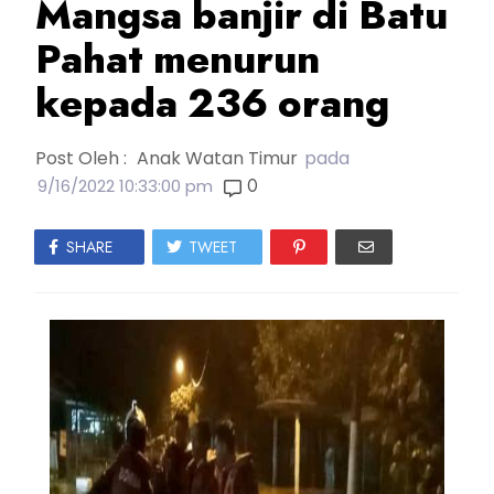
Mangsa banjir di Batu
Pahat menurun
kepada 236 orang
Post Oleh :
Anak Watan Timur
pada
0
9/16/2022 10:33:00 pm
SHARE
TWEET