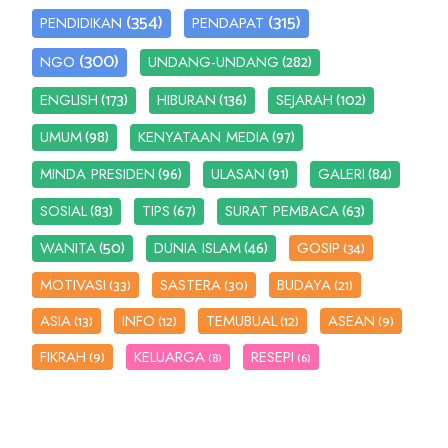
(354)
(315)
PENDIDIKAN
PENDAPAT
(300)
(282)
NGO
UNDANG-UNDANG
(173)
(136)
(102)
ENGLISH
HIBURAN
SEJARAH
(98)
(97)
UMUM
KENYATAAN MEDIA
(96)
(91)
(84)
MINDA PRESIDEN
ULASAN
GALERI
(83)
(67)
(63)
SOSIAL
TIPS
SURAT PEMBACA
(50)
(46)
WANITA
DUNIA ISLAM
GOSIP
(34)
MOTIVASI
SASTERA
BUDAYA
(33)
(30)
(21)
ASIA
INFO
TEMUBUAL
ASEAN
(13)
(12)
(12)
(9)
FIKRAH
KELUARGA
RESEPI
(9)
(8)
(6)