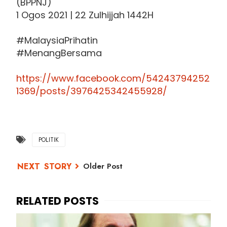
(BPPNJ)
1 Ogos 2021 | 22 Zulhijjah 1442H
#MalaysiaPrihatin
#MenangBersama
https://www.facebook.com/54243794252
1369/posts/3976425342455928/
POLITIK
Older Post