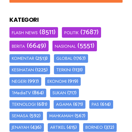
KATEGORI
(8511)
(7687)
FLASH NEWS
POLITIK
(6649)
(5551)
BERITA
NASIONAL
(2513)
(1767)
KOMENTAR
GLOBAL
(1225)
(1131)
KESIHATAN
TERKINI
(997)
(919)
NEGERI
EKONOMI
(864)
(717)
1MediaTV
SUKAN
(681)
(671)
(614)
TEKNOLOGI
AGAMA
PAS
(592)
(567)
SEMASA
MAHKAMAH
(436)
(415)
(372)
JENAYAH
ARTIKEL
BORNEO