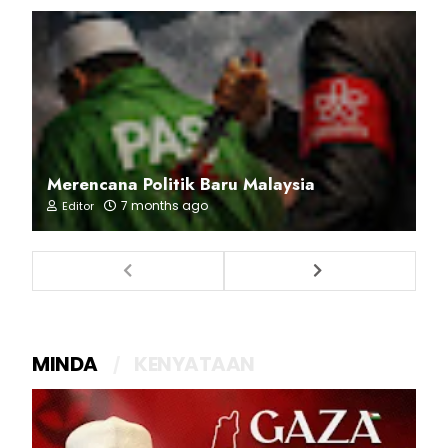
Merencana Politik Baru Malaysia
7 months ago
Editor
MINDA
KENYATAAN