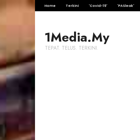
Home
Terkini
'Covid-19'
'PASleak'
1Media.My
TEPAT. TELUS. TERKINI.