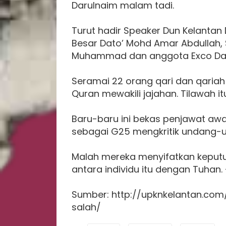
Darulnaim malam tadi.
Turut hadir Speaker Dun Kelantan 
Besar Dato’ Mohd Amar Abdullah, 
Muhammad dan anggota Exco Dat
Seramai 22 orang qari dan qaria
Quran mewakili jajahan. Tilawah it
Baru-baru ini bekas penjawat aw
sebagai G25 mengkritik undang-
Malah mereka menyifatkan keput
antara individu itu dengan Tuhan.
Sumber: http://upknkelantan.c
salah/