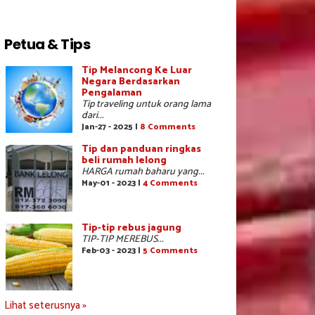
Petua & Tips
Tip Melancong Ke Luar
Negara Berdasarkan
Pengalaman
Tip traveling untuk orang lama
dari...
Jan-27 - 2025 |
8 Comments
Tip dan panduan ringkas
beli rumah lelong
HARGA rumah baharu yang...
May-01 - 2023 |
4 Comments
Tip-tip rebus jagung
TIP-TIP MEREBUS...
Feb-03 - 2023 |
5 Comments
Lihat seterusnya »