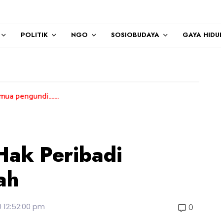
POLITIK
NGO
SOSIOBUDAYA
GAYA HIDU
....
ak Peribadi
ah
0 12:52:00 pm
0