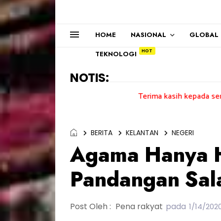
HOME
NASIONAL
GLOBAL
TEKNOLOGI
NOTIS:
Terima kasih kepada semua pengundi...
BERITA
KELANTAN
NEGERI
Agama Hanya H
Pandangan Sal
Post Oleh :
Pena rakyat
pada
1/14/202