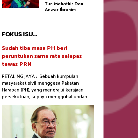
Tun Mahathir Dan
Anwar Ibrahim
FOKUS ISU...
Sudah tiba masa PH beri
peruntukan sama rata selepas
tewas PRN
PETALING JAYA : Sebuah kumpulan
masyarakat sivil menggesa Pakatan
Harapan (PH), yang menerajui kerajaan
persekutuan, supaya menggubal undan...