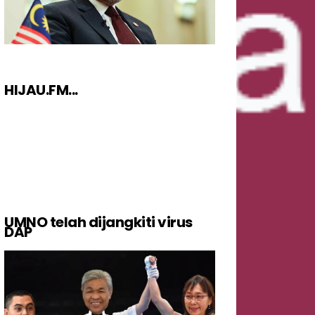
HIJAU.FM...
UMNO telah dijangkiti virus
DAP