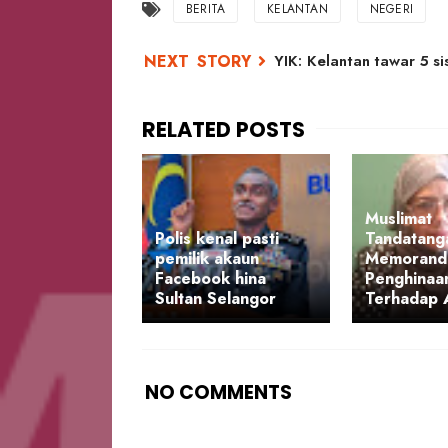
BERITA
KELANTAN
NEGERI
YIK: Kelantan tawar 5 s
Muslimat
Polis kenal pasti
Tandatang
pemilik akaun
Memorand
Facebook hina
Penghinaa
Sultan Selangor
Terhadap 
NO COMMENTS