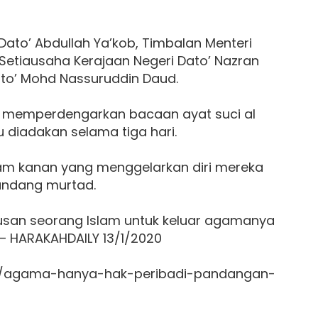
Dato’ Abdullah Ya’kob, Timbalan Menteri
Setiausaha Kerajaan Negeri Dato’ Nazran
o’ Mohd Nassuruddin Daud.
h memperdengarkan bacaan ayat suci al
u diadakan selama tiga hari.
am kanan yang menggelarkan diri mereka
undang murtad.
usan seorang Islam untuk keluar agamanya
 – HARAKAHDAILY 13/1/2020
om/agama-hanya-hak-peribadi-pandangan-