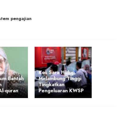
istem pengajian
an
Kos Sara Hidup
um Bantah
Melambung Tinggi
n
Tingkatkan
Al-quran
Pengeluaran KWSP