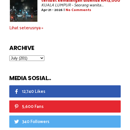
terlibat kemalangan didenda RM13,000
KUALA LUMPUR – Seorang wanita...
Apr-21 - 2026 |
No Comments
Lihat seterusnya »
ARCHIVE
MEDIA SOSIAL..
12,740 Likes
5,600 Fans
340 Followers