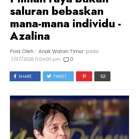
saluran bebaskan
mana-mana individu -
Azalina
Post Oleh :
Anak Watan Timur
pada
0
7/07/2026 11:04:00 pm
SHARE
TWEET