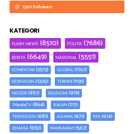
1360 Followers
KATEGORI
(8510)
(7686)
FLASH NEWS
POLITIK
(6649)
(5551)
BERITA
NASIONAL
(2513)
(1767)
KOMENTAR
GLOBAL
(1225)
(1131)
KESIHATAN
TERKINI
(997)
(919)
NEGERI
EKONOMI
(864)
(717)
1MediaTV
SUKAN
(681)
(671)
(614)
TEKNOLOGI
AGAMA
PAS
(592)
(567)
SEMASA
MAHKAMAH