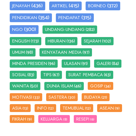
(436)
(415)
(372)
JENAYAH
ARTIKEL
BORNEO
(354)
(315)
PENDIDIKAN
PENDAPAT
(300)
(282)
NGO
UNDANG-UNDANG
(173)
(136)
(102)
ENGLISH
HIBURAN
SEJARAH
(98)
(97)
UMUM
KENYATAAN MEDIA
(96)
(91)
(84)
MINDA PRESIDEN
ULASAN
GALERI
(83)
(67)
(63)
SOSIAL
TIPS
SURAT PEMBACA
(50)
(46)
WANITA
DUNIA ISLAM
GOSIP
(34)
MOTIVASI
SASTERA
BUDAYA
(33)
(30)
(21)
ASIA
INFO
TEMUBUAL
ASEAN
(13)
(12)
(12)
(9)
FIKRAH
KELUARGA
RESEPI
(9)
(8)
(6)