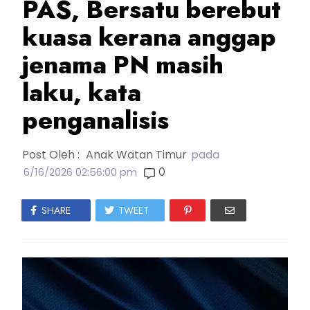
PAS, Bersatu berebut
kuasa kerana anggap
jenama PN masih
laku, kata
penganalisis
Post Oleh :
Anak Watan Timur
pada
0
6/16/2026 02:56:00 pm
SHARE
TWEET