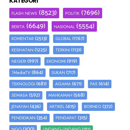
KATEGORI
(8523)
(7696)
FLASH NEWS
POLITIK
(6649)
(5554)
BERITA
NASIONAL
(2513)
(1767)
KOMENTAR
GLOBAL
(1225)
(1131)
KESIHATAN
TERKINI
(997)
(919)
NEGERI
EKONOMI
(864)
(717)
1MediaTV
SUKAN
(681)
(671)
(614)
TEKNOLOGI
AGAMA
PAS
(592)
(568)
SEMASA
MAHKAMAH
(436)
(415)
(372)
JENAYAH
ARTIKEL
BORNEO
(354)
(315)
PENDIDIKAN
PENDAPAT
(300)
(282)
NGO
UNDANG-UNDANG