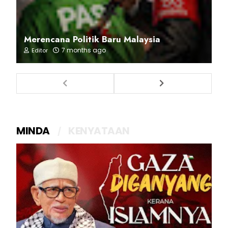
Merencana Politik Baru Malaysia
7 months ago
Editor
MINDA
KENYATAAN