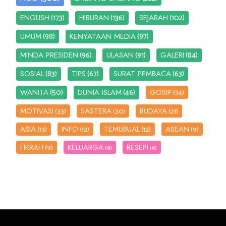
(173)
(136)
(102)
ENGLISH
HIBURAN
SEJARAH
(98)
(97)
UMUM
KENYATAAN MEDIA
(96)
(91)
(84)
MINDA PRESIDEN
ULASAN
GALERI
(83)
(67)
(63)
SOSIAL
TIPS
SURAT PEMBACA
(50)
(46)
WANITA
DUNIA ISLAM
GOSIP
(34)
MOTIVASI
SASTERA
BUDAYA
(33)
(30)
(21)
ASIA
INFO
TEMUBUAL
ASEAN
(13)
(12)
(12)
(9)
FIKRAH
KELUARGA
RESEPI
(9)
(8)
(6)