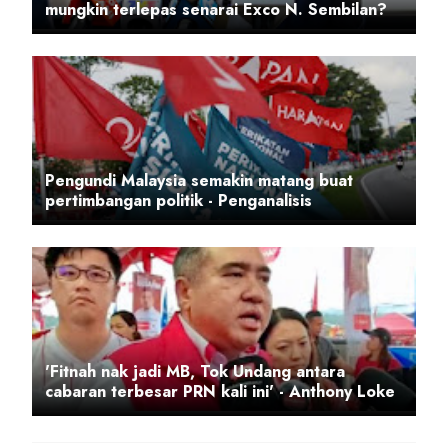
mungkin terlepas senarai Exco N. Sembilan?
Pengundi Malaysia semakin matang buat
pertimbangan politik - Penganalisis
'Fitnah nak jadi MB, Tok Undang antara
cabaran terbesar PRN kali ini' - Anthony Loke