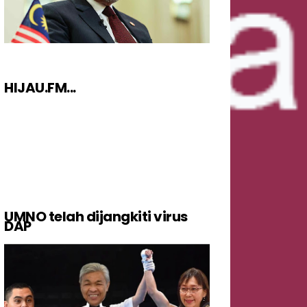
HIJAU.FM...
UMNO telah dijangkiti virus
DAP