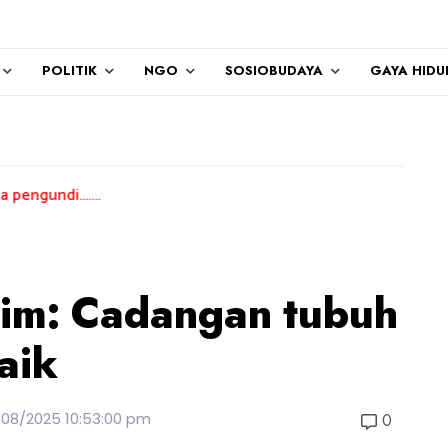
POLITIK
NGO
SOSIOBUDAYA
GAYA HIDU
..
kim: Cadangan tubuh
aik
/08/2025 10:53:00 pm
0