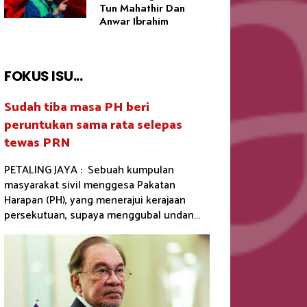
Tun Mahathir Dan
Anwar Ibrahim
FOKUS ISU...
Sudah tiba masa PH beri
peruntukan sama rata selepas
tewas PRN
PETALING JAYA : Sebuah kumpulan
masyarakat sivil menggesa Pakatan
Harapan (PH), yang menerajui kerajaan
persekutuan, supaya menggubal undan...