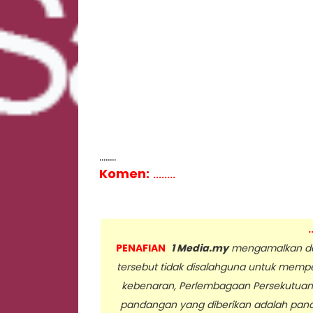
........
Komen:
........
.
PENAFIAN
1 Media.my
mengamalkan dan
tersebut tidak disalahguna untuk memp
kebenaran, Perlembagaan Persekutua
pandangan yang diberikan adalah pan