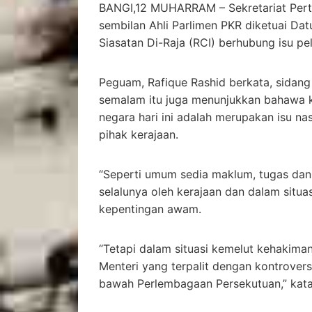
BANGI,12 MUHARRAM – Sekretariat Pert
sembilan Ahli Parlimen PKR diketuai Da
Siasatan Di-Raja (RCI) berhubung isu pe
Peguam, Rafique Rashid berkata, sidang
semalam itu juga menunjukkan bahawa 
negara hari ini adalah merupakan isu n
pihak kerajaan.
“Seperti umum sedia maklum, tugas dan 
selalunya oleh kerajaan dan dalam situa
kepentingan awam.
“Tetapi dalam situasi kemelut kehakiman
Menteri yang terpalit dengan kontrover
bawah Perlembagaan Persekutuan,” kat