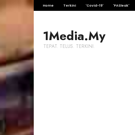
Home
Terkini
'Covid-19'
'PASleak'
1Media.My
TEPAT. TELUS. TERKINI.