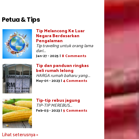
Petua & Tips
Tip Melancong Ke Luar
Negara Berdasarkan
Pengalaman
Tip traveling untuk orang lama
dari...
Jan-27 - 2025 |
8 Comments
Tip dan panduan ringkas
beli rumah lelong
HARGA rumah baharu yang...
May-01 - 2023 |
4 Comments
Tip-tip rebus jagung
TIP-TIP MEREBUS...
Feb-03 - 2023 |
5 Comments
Lihat seterusnya »