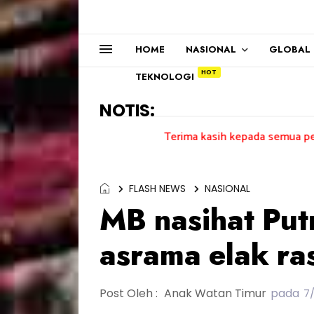
HOME
NASIONAL
GLOBAL
TEKNOLOGI
NOTIS:
Terima kasih kepada semua pengundi.......
FLASH NEWS
NASIONAL
MB nasihat Putr
asrama elak ra
Post Oleh :
Anak Watan Timur
pada
7