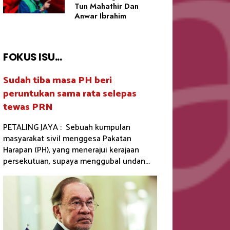
Tun Mahathir Dan
Anwar Ibrahim
FOKUS ISU...
Sudah tiba masa PH beri
peruntukan sama rata selepas
tewas PRN
PETALING JAYA : Sebuah kumpulan
masyarakat sivil menggesa Pakatan
Harapan (PH), yang menerajui kerajaan
persekutuan, supaya menggubal undan...