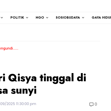
POLITIK
NGO
SOSIOBUDAYA
GAYA HIDU
i Qisya tinggal di
sa sunyi
/09/2025 11:30:00 pm
0