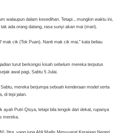
nyum walaupun dalam kesedihan. Tetapi…mungkin waktu ini,
 tak ada orang datang, rasa sunyi akan mai (mari).
ll’ mak cik (Tok Puan). Nanti mak cik mai,” kata beliau
jadian turut berkongsi kisah sebelum mereka terputus
ejak awal pagi, Sabtu 5 Julai.
 Sabtu, mereka berjumpa sebuah kenderaan model serta
 di tepi jalan.
ayah Putri Qisya, tetapi bila tengok dari dekat, rupanya
as mereka.
 Jitra, yang juga Ahli Majlis Mesyuarat Kerajaan Negeri