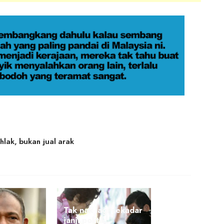
hlak, bukan jual arak
Tak nak lagi sekadar
janji politik: