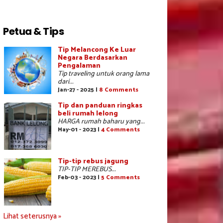
Petua & Tips
Tip Melancong Ke Luar
Negara Berdasarkan
Pengalaman
Tip traveling untuk orang lama
dari...
Jan-27 - 2025 |
8 Comments
Tip dan panduan ringkas
beli rumah lelong
HARGA rumah baharu yang...
May-01 - 2023 |
4 Comments
Tip-tip rebus jagung
TIP-TIP MEREBUS...
Feb-03 - 2023 |
5 Comments
Lihat seterusnya »