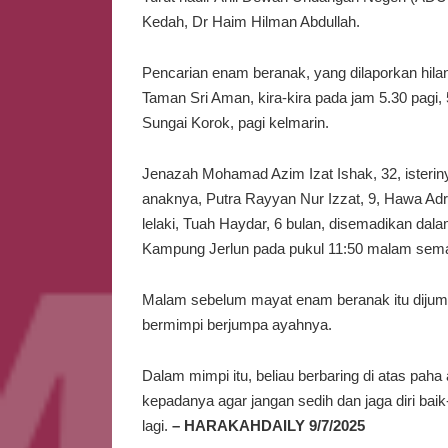
Kedah, Dr Haim Hilman Abdullah.
Pencarian enam beranak, yang dilaporkan hila
Taman Sri Aman, kira-kira pada jam 5.30 pagi, 
Sungai Korok, pagi kelmarin.
Jenazah Mohamad Azim Izat Ishak, 32, isterin
anaknya, Putra Rayyan Nur Izzat, 9, Hawa Adri
lelaki, Tuah Haydar, 6 bulan, disemadikan dala
Kampung Jerlun pada pukul 11:50 malam sem
Malam sebelum mayat enam beranak itu dijumpai
bermimpi berjumpa ayahnya.
Dalam mimpi itu, beliau berbaring di atas pa
kepadanya agar jangan sedih dan jaga diri bai
lagi.
– HARAKAHDAILY 9/7/2025