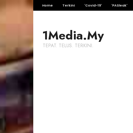
Home
Terkini
'Covid-19'
'PASleak'
1Media.My
TEPAT. TELUS. TERKINI.