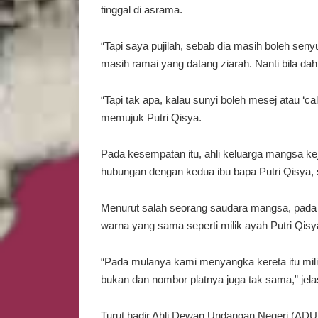
tinggal di asrama.
“Tapi saya pujilah, sebab dia masih boleh se
masih ramai yang datang ziarah. Nanti bila dah
“Tapi tak apa, kalau sunyi boleh mesej atau ‘ca
memujuk Putri Qisya.
Pada kesempatan itu, ahli keluarga mangsa ke
hubungan dengan kedua ibu bapa Putri Qisya, s
Menurut salah seorang saudara mangsa, pada
warna yang sama seperti milik ayah Putri Qisya,
“Pada mulanya kami menyangka kereta itu milik 
bukan dan nombor platnya juga tak sama,” jel
Turut hadir Ahli Dewan Undangan Negeri (ADUN)