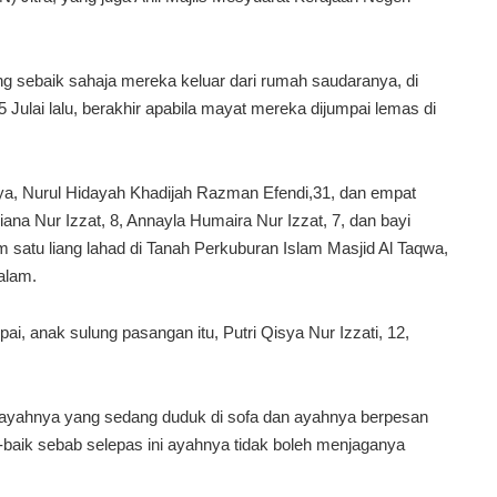
ng sebaik sahaja mereka keluar dari rumah saudaranya, di
5 Julai lalu, berakhir apabila mayat mereka dijumpai lemas di
ya, Nurul Hidayah Khadijah Razman Efendi,31, dan empat
ana Nur Izzat, 8, Annayla Humaira Nur Izzat, 7, dan bayi
m satu liang lahad di Tanah Perkuburan Islam Masjid Al Taqwa,
alam.
, anak sulung pasangan itu, Putri Qisya Nur Izzati, 12,
ha ayahnya yang sedang duduk di sofa dan ayahnya berpesan
k-baik sebab selepas ini ayahnya tidak boleh menjaganya