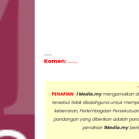
........
Komen:
........
.
PENAFIAN
1 Media.my
mengamalkan dan
tersebut tidak disalahguna untuk memp
kebenaran, Perlembagaan Persekutua
pandangan yang diberikan adalah pan
pendirian
1Media.my
berk
..