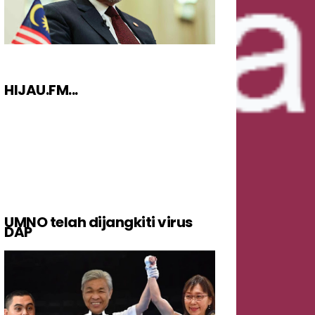
HIJAU.FM...
UMNO telah dijangkiti virus
DAP