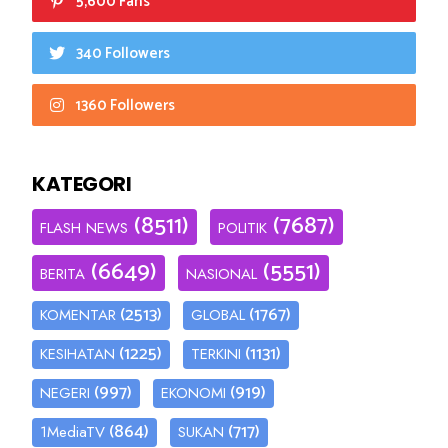
5,600 Fans
340 Followers
1360 Followers
KATEGORI
(8511)
(7687)
FLASH NEWS
POLITIK
(6649)
(5551)
BERITA
NASIONAL
(2513)
(1767)
KOMENTAR
GLOBAL
(1225)
(1131)
KESIHATAN
TERKINI
(997)
(919)
NEGERI
EKONOMI
(864)
(717)
1MediaTV
SUKAN