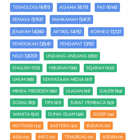
(681)
(671)
(614)
TEKNOLOGI
AGAMA
PAS
(592)
(567)
SEMASA
MAHKAMAH
(436)
(415)
(372)
JENAYAH
ARTIKEL
BORNEO
(354)
(315)
PENDIDIKAN
PENDAPAT
(300)
(282)
NGO
UNDANG-UNDANG
(173)
(136)
(102)
ENGLISH
HIBURAN
SEJARAH
(98)
(97)
UMUM
KENYATAAN MEDIA
(96)
(91)
(84)
MINDA PRESIDEN
ULASAN
GALERI
(83)
(67)
(63)
SOSIAL
TIPS
SURAT PEMBACA
(50)
(46)
WANITA
DUNIA ISLAM
GOSIP
(34)
MOTIVASI
SASTERA
BUDAYA
(33)
(30)
(21)
ASIA
INFO
TEMUBUAL
ASEAN
(13)
(12)
(12)
(9)