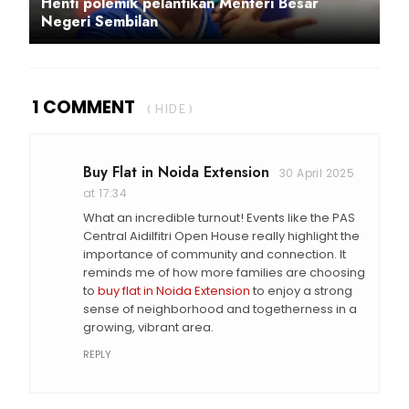
Henti polemik pelantikan Menteri Besar
Negeri Sembilan
1 COMMENT
( HIDE )
Buy Flat in Noida Extension
30 April 2025
at 17:34
What an incredible turnout! Events like the PAS
Central Aidilfitri Open House really highlight the
importance of community and connection. It
reminds me of how more families are choosing
to
buy flat in Noida Extension
to enjoy a strong
sense of neighborhood and togetherness in a
growing, vibrant area.
REPLY