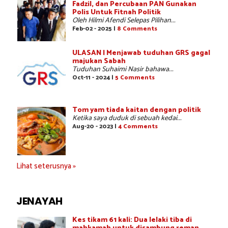
Fadzil, dan Percubaan PAN Gunakan
Polis Untuk Fitnah Politik
Oleh Hilmi Afendi Selepas Pilihan...
Feb-02 - 2025 |
8 Comments
ULASAN | Menjawab tuduhan GRS gagal
majukan Sabah
Tuduhan Suhaimi Nasir bahawa...
Oct-11 - 2024 |
5 Comments
Tom yam tiada kaitan dengan politik
Ketika saya duduk di sebuah kedai...
Aug-20 - 2023 |
4 Comments
Lihat seterusnya »
JENAYAH
Kes tikam 61 kali: Dua lelaki tiba di