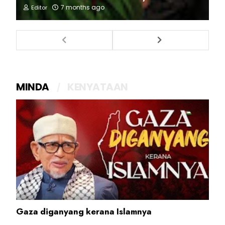
7 months ago
Editor
MINDA
KENYATAAN
Gaza diganyang kerana Islamnya