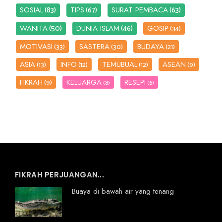
(83)
(67)
(63)
SOSIAL
TIPS
SURAT PEMBACA
(50)
(46)
WANITA
DUNIA ISLAM
GOSIP
(34)
MOTIVASI
SASTERA
BUDAYA
(33)
(30)
(21)
ASIA
INFO
TEMUBUAL
ASEAN
(13)
(12)
(12)
(9)
FIKRAH
KELUARGA
RESEPI
(9)
(8)
(6)
FIKRAH PERJUANGAN...
Buaya di bawah air yang tenang