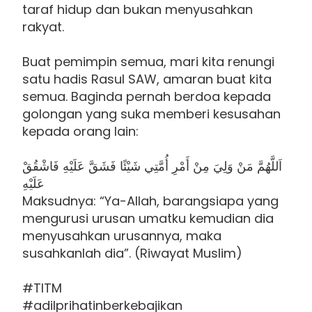
taraf hidup dan bukan menyusahkan
rakyat.
Buat pemimpin semua, mari kita renungi
satu hadis Rasul SAW, amaran buat kita
semua. Baginda pernah berdoa kepada
golongan yang suka memberi kesusahan
kepada orang lain:
اَللَّهُمَّ مَنْ وَلِيَ مِنْ أَمْرِ أُمَّتِي شَيْئًا فَشَقَّ عَلَيْهِ فَاشْقُقْ
عَلَيْهِ
Maksudnya: “Ya-Allah, barangsiapa yang
mengurusi urusan umatku kemudian dia
menyusahkan urusannya, maka
susahkanlah dia”. (Riwayat Muslim)
#TITM
#adilprihatinberkebajikan