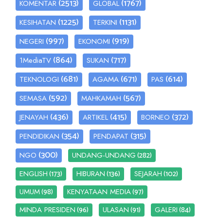
(2513)
(1767)
KOMENTAR
GLOBAL
(1225)
(1131)
KESIHATAN
TERKINI
(997)
(919)
NEGERI
EKONOMI
(864)
(717)
1MediaTV
SUKAN
(681)
(671)
(614)
TEKNOLOGI
AGAMA
PAS
(592)
(567)
SEMASA
MAHKAMAH
(436)
(415)
(372)
JENAYAH
ARTIKEL
BORNEO
(354)
(315)
PENDIDIKAN
PENDAPAT
(300)
(282)
NGO
UNDANG-UNDANG
(173)
(136)
(102)
ENGLISH
HIBURAN
SEJARAH
(98)
(97)
UMUM
KENYATAAN MEDIA
(96)
(91)
(84)
MINDA PRESIDEN
ULASAN
GALERI