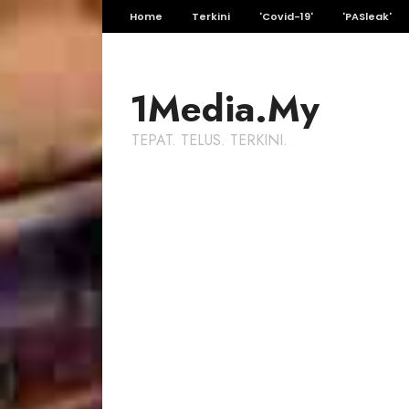
Home
Terkini
'Covid-19'
'PASleak'
1Media.My
TEPAT. TELUS. TERKINI.