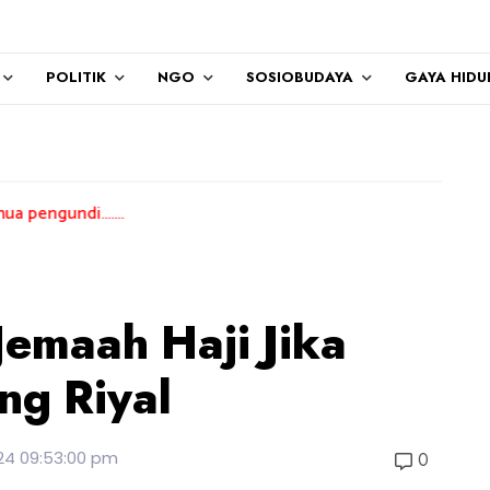
POLITIK
NGO
SOSIOBUDAYA
GAYA HIDU
....
Jemaah Haji Jika
ng Riyal
24 09:53:00 pm
0