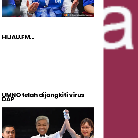
HIJAU.FM...
UMNO telah dijangkiti virus
DAP