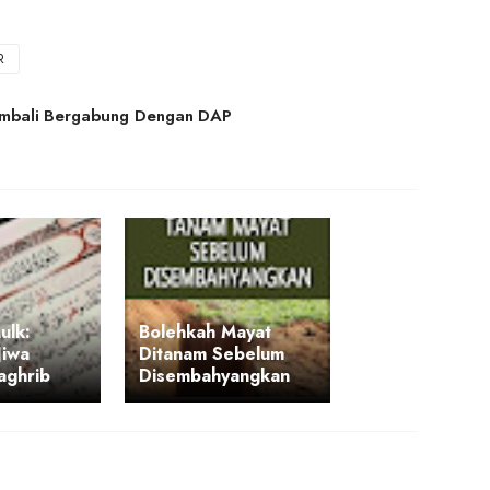
R
embali Bergabung Dengan DAP
ulk:
Bolehkah Mayat
Jiwa
Ditanam Sebelum
aghrib
Disembahyangkan