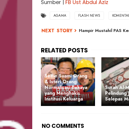
Sumber |
FB Ust Abdul Aziz
AGAMA
FLASH NEWS
KOMENTA
Hampir Mustahil PAS K
Selfie Suami Orang
& Isteri Orang:
Normalisasi Bahaya
Surah Al-M
yang Menghakis
Pelindung 
Institusi Keluarga
Selepas M
NO COMMENTS