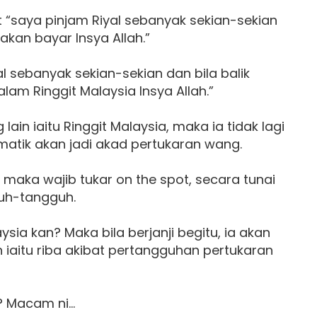
“saya pinjam Riyal sebanyak sekian-sekian
 akan bayar Insya Allah.”
al sebanyak sekian-sekian dan bila balik
lam Ringgit Malaysia Insya Allah.”
ain iaitu Ringgit Malaysia, maka ia tidak lagi
matik akan jadi akad pertukaran wang.
, maka wajib tukar on the spot, secara tunai
guh-tangguh.
aysia kan? Maka bila berjanji begitu, ia akan
ah iaitu riba akibat pertangguhan pertukaran
 Macam ni...