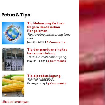
Petua & Tips
Tip Melancong Ke Luar
Negara Berdasarkan
Pengalaman
Tip traveling untuk orang lama
dari...
Jan-27 - 2025 |
8 Comments
Tip dan panduan ringkas
beli rumah lelong
HARGA rumah baharu yang...
May-01 - 2023 |
4 Comments
Tip-tip rebus jagung
TIP-TIP MEREBUS...
Feb-03 - 2023 |
5 Comments
Lihat seterusnya »