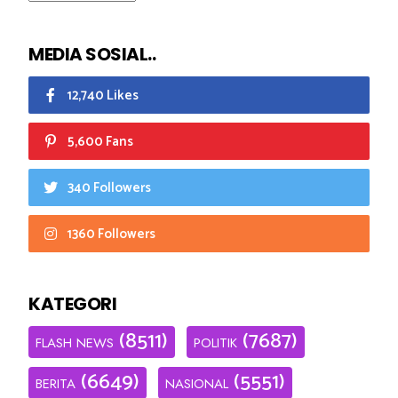
MEDIA SOSIAL..
12,740 Likes
5,600 Fans
340 Followers
1360 Followers
KATEGORI
(8511)
(7687)
FLASH NEWS
POLITIK
(6649)
(5551)
BERITA
NASIONAL