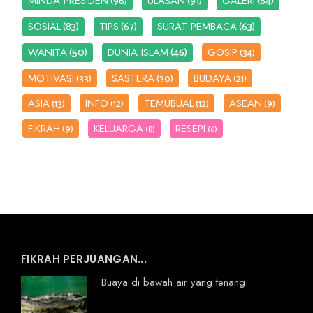
(96)
(91)
(84)
MINDA PRESIDEN
ULASAN
GALERI
(83)
(67)
(63)
SOSIAL
TIPS
SURAT PEMBACA
(50)
(46)
WANITA
DUNIA ISLAM
GOSIP
(34)
MOTIVASI
SASTERA
BUDAYA
(33)
(30)
(21)
ASIA
INFO
TEMUBUAL
ASEAN
(13)
(12)
(12)
(9)
FIKRAH
KELUARGA
RESEPI
(9)
(8)
(6)
FIKRAH PERJUANGAN...
Buaya di bawah air yang tenang