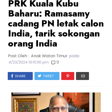
PRK Kuala Kubu
Baharu: Ramasamy
cadang PN letak calon
India, tarik sokongan
orang India
Post Oleh :
Anak Watan Timur
pada
0
4/23/2024 10:10:00 pm
SHARE
TWEET