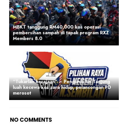
MBKT tanggung RM40,000 kos operasi
pembersihan sampah di tapak program RXZ
Members 8.0
“Tukarlah kerajaan” – Pengundi Sri Tanjung
luah kecewa kos sara hidup, pelancongan PD
merosot
NO COMMENTS