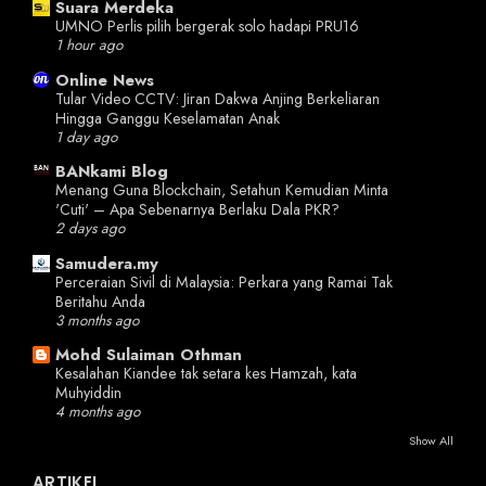
Suara Merdeka
UMNO Perlis pilih bergerak solo hadapi PRU16
1 hour ago
Online News
Tular Video CCTV: Jiran Dakwa Anjing Berkeliaran
Hingga Ganggu Keselamatan Anak
1 day ago
BANkami Blog
Menang Guna Blockchain, Setahun Kemudian Minta
'Cuti' – Apa Sebenarnya Berlaku Dala PKR?
2 days ago
Samudera.my
Perceraian Sivil di Malaysia: Perkara yang Ramai Tak
Beritahu Anda
3 months ago
Mohd Sulaiman Othman
Kesalahan Kiandee tak setara kes Hamzah, kata
Muhyiddin
4 months ago
Show All
ARTIKEL