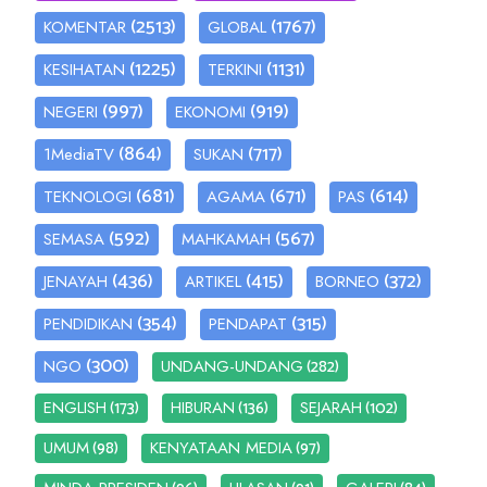
(2513)
(1767)
KOMENTAR
GLOBAL
(1225)
(1131)
KESIHATAN
TERKINI
(997)
(919)
NEGERI
EKONOMI
(864)
(717)
1MediaTV
SUKAN
(681)
(671)
(614)
TEKNOLOGI
AGAMA
PAS
(592)
(567)
SEMASA
MAHKAMAH
(436)
(415)
(372)
JENAYAH
ARTIKEL
BORNEO
(354)
(315)
PENDIDIKAN
PENDAPAT
(300)
(282)
NGO
UNDANG-UNDANG
(173)
(136)
(102)
ENGLISH
HIBURAN
SEJARAH
(98)
(97)
UMUM
KENYATAAN MEDIA