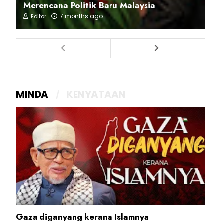
Merencana Politik Baru Malaysia
7 months ago
Editor
MINDA
KENYATAAN
Gaza diganyang kerana Islamnya