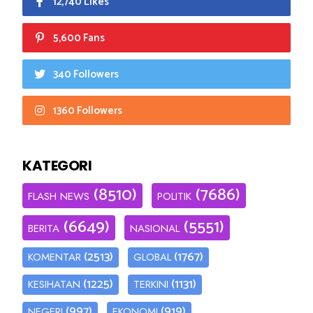
12,740 Likes
5,600 Fans
340 Followers
1360 Followers
KATEGORI
(8510)
(7686)
FLASH NEWS
POLITIK
(6649)
(5551)
BERITA
NASIONAL
(2513)
(1767)
KOMENTAR
GLOBAL
(1225)
(1131)
KESIHATAN
TERKINI
(997)
(919)
NEGERI
EKONOMI