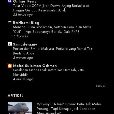
Online News
Tular Video CCTV: Jiran Dakwa Anjing Berkeliaran
Hingga Ganggu Keselamatan Anak
23 hours ago
BANkami Blog
Menang Guna Blockchain, Setahun Kemudian Minta
'Cuti' – Apa Sebenarnya Berlaku Dala PKR?
1 day ago
Samudera.my
Perceraian Sivil di Malaysia: Perkara yang Ramai Tak
Beritahu Anda
3 months ago
Mohd Sulaiman Othman
Kesalahan Kiandee tak setara kes Hamzah, kata
Muhyiddin
4 months ago
Show All
ARTIKEL
Wayang 'U-Turn' Britain: Kata Tak Mahu
Perang, Tapi Kenapa Jadi Landasan
Maut Amerika?