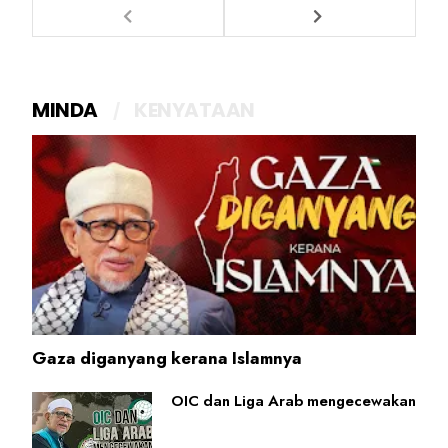
MINDA
KENYATAAN
Gaza diganyang kerana Islamnya
OIC dan Liga Arab mengecewakan