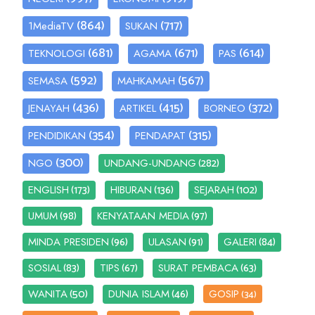
(864)
(717)
1MediaTV
SUKAN
(681)
(671)
(614)
TEKNOLOGI
AGAMA
PAS
(592)
(567)
SEMASA
MAHKAMAH
(436)
(415)
(372)
JENAYAH
ARTIKEL
BORNEO
(354)
(315)
PENDIDIKAN
PENDAPAT
(300)
(282)
NGO
UNDANG-UNDANG
(173)
(136)
(102)
ENGLISH
HIBURAN
SEJARAH
(98)
(97)
UMUM
KENYATAAN MEDIA
(96)
(91)
(84)
MINDA PRESIDEN
ULASAN
GALERI
(83)
(67)
(63)
SOSIAL
TIPS
SURAT PEMBACA
(50)
(46)
WANITA
DUNIA ISLAM
GOSIP
(34)