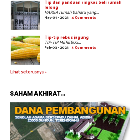
Tip dan panduan ringkas beli rumah
lelong
HARGA rumah baharu yang...
May-01 - 2023 |
4 Comments
Tip-tip rebus jagung
TIP-TIP MEREBUS...
Feb-03 - 2023 |
5 Comments
Lihat seterusnya »
SAHAM AKHIRAT...