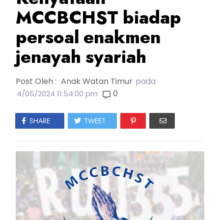
MCCBCHST biadap
persoal enakmen
jenayah syariah
Post Oleh :
Anak Watan Timur
pada
0
4/05/2024 11:54:00 pm
SHARE
TWEET