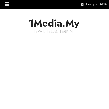
9 August 2026
1Media.My
TEPAT. TELUS. TERKINI.