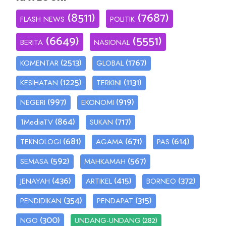
(8511)
(7687)
FLASH NEWS
POLITIK
(6649)
(5551)
BERITA
NASIONAL
(2513)
(1767)
KOMENTAR
GLOBAL
(1225)
(1131)
KESIHATAN
TERKINI
(997)
(919)
NEGERI
EKONOMI
(864)
(717)
1MediaTV
SUKAN
(681)
(671)
(614)
TEKNOLOGI
AGAMA
PAS
(592)
(567)
SEMASA
MAHKAMAH
(436)
(415)
(372)
JENAYAH
ARTIKEL
BORNEO
(354)
(315)
PENDIDIKAN
PENDAPAT
(300)
(282)
NGO
UNDANG-UNDANG