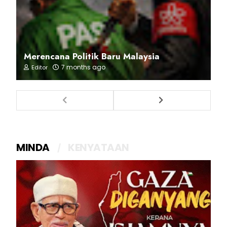
Merencana Politik Baru Malaysia
7 months ago
Editor
MINDA
KENYATAAN