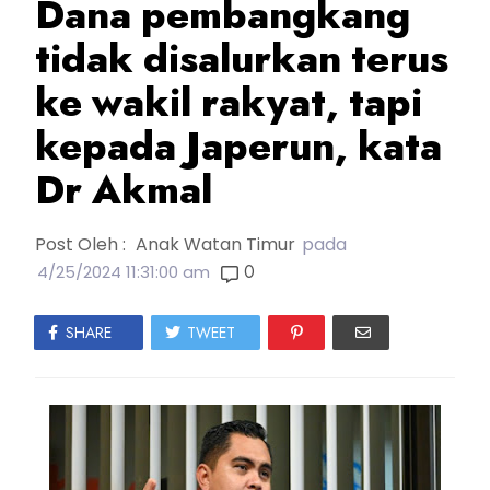
Dana pembangkang
tidak disalurkan terus
ke wakil rakyat, tapi
kepada Japerun, kata
Dr Akmal
Post Oleh :
Anak Watan Timur
pada
0
4/25/2024 11:31:00 am
SHARE
TWEET