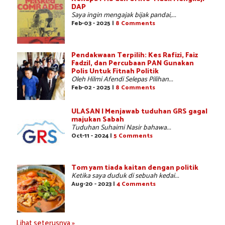
DAP
Saya ingin mengajak bijak pandai,...
Feb-03 - 2025 |
8 Comments
Pendakwaan Terpilih: Kes Rafizi, Faiz
Fadzil, dan Percubaan PAN Gunakan
Polis Untuk Fitnah Politik
Oleh Hilmi Afendi Selepas Pilihan...
Feb-02 - 2025 |
8 Comments
ULASAN | Menjawab tuduhan GRS gagal
majukan Sabah
Tuduhan Suhaimi Nasir bahawa...
Oct-11 - 2024 |
5 Comments
Tom yam tiada kaitan dengan politik
Ketika saya duduk di sebuah kedai...
Aug-20 - 2023 |
4 Comments
Lihat seterusnya »