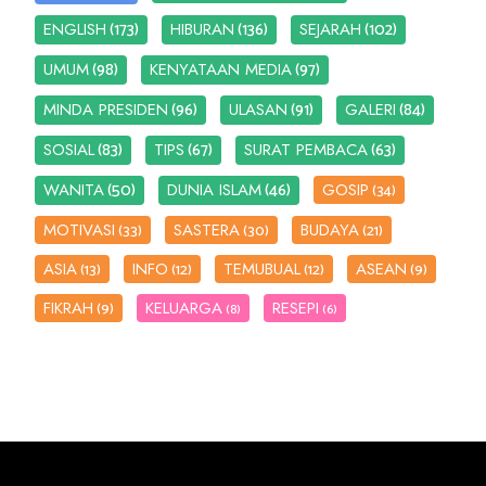
(173)
(136)
(102)
ENGLISH
HIBURAN
SEJARAH
(98)
(97)
UMUM
KENYATAAN MEDIA
(96)
(91)
(84)
MINDA PRESIDEN
ULASAN
GALERI
(83)
(67)
(63)
SOSIAL
TIPS
SURAT PEMBACA
(50)
(46)
WANITA
DUNIA ISLAM
GOSIP
(34)
MOTIVASI
SASTERA
BUDAYA
(33)
(30)
(21)
ASIA
INFO
TEMUBUAL
ASEAN
(13)
(12)
(12)
(9)
FIKRAH
KELUARGA
RESEPI
(9)
(8)
(6)