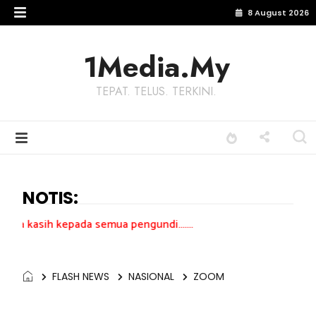
8 August 2026
1Media.My
TEPAT. TELUS. TERKINI.
NOTIS:
epada semua pengundi.......
FLASH NEWS
NASIONAL
ZOOM