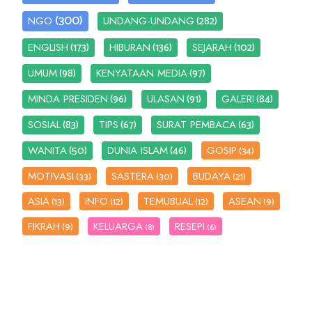
(300)
(282)
NGO
UNDANG-UNDANG
(173)
(136)
(102)
ENGLISH
HIBURAN
SEJARAH
(98)
(97)
UMUM
KENYATAAN MEDIA
(96)
(91)
(84)
MINDA PRESIDEN
ULASAN
GALERI
(83)
(67)
(63)
SOSIAL
TIPS
SURAT PEMBACA
(50)
(46)
WANITA
DUNIA ISLAM
GOSIP
(34)
MOTIVASI
SASTERA
BUDAYA
(33)
(30)
(21)
ASIA
INFO
TEMUBUAL
ASEAN
(13)
(12)
(12)
(9)
FIKRAH
KELUARGA
RESEPI
(9)
(8)
(6)