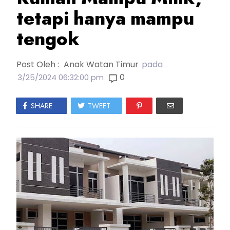
tetapi hanya mampu
tengok
Post Oleh :
Anak Watan Timur
pada
0
3/25/2024 06:32:00 pm
SHARE
TWEET