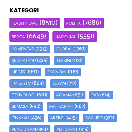
KATEGORI
(8510)
(7686)
FLASH NEWS
POLITIK
(6649)
(5551)
BERITA
NASIONAL
(2513)
(1767)
KOMENTAR
GLOBAL
(1225)
(1131)
KESIHATAN
TERKINI
(997)
(919)
NEGERI
EKONOMI
(864)
(717)
1MediaTV
SUKAN
(681)
(671)
(614)
TEKNOLOGI
AGAMA
PAS
(592)
(567)
SEMASA
MAHKAMAH
(436)
(415)
(372)
JENAYAH
ARTIKEL
BORNEO
(354)
(315)
PENDIDIKAN
PENDAPAT