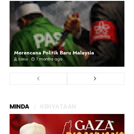
Merencana Politik Baru Malaysia
7 months ago
Editor
MINDA
KENYATAAN