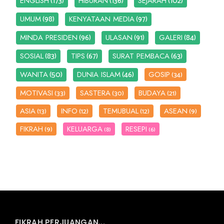
(173)
(136)
(102)
ENGLISH
HIBURAN
SEJARAH
(98)
(97)
UMUM
KENYATAAN MEDIA
(96)
(91)
(84)
MINDA PRESIDEN
ULASAN
GALERI
(83)
(67)
(63)
SOSIAL
TIPS
SURAT PEMBACA
(50)
(46)
WANITA
DUNIA ISLAM
GOSIP
(34)
MOTIVASI
SASTERA
BUDAYA
(33)
(30)
(21)
ASIA
INFO
TEMUBUAL
ASEAN
(13)
(12)
(12)
(9)
FIKRAH
KELUARGA
RESEPI
(9)
(8)
(6)
FIKRAH PERJUANGAN...