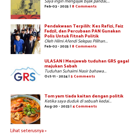
Saya ingin mengajak bijak pandai,...
Feb-03 - 2025 |
8 Comments
Pendakwaan Terpilih: Kes Rafizi, Faiz
Fadzil, dan Percubaan PAN Gunakan
Polis Untuk Fitnah Politik
Oleh Hilmi Afendi Selepas Pilihan...
Feb-02 - 2025 |
8 Comments
ULASAN | Menjawab tuduhan GRS gagal
majukan Sabah
Tuduhan Suhaimi Nasir bahawa...
Oct-11 - 2024 |
5 Comments
Tom yam tiada kaitan dengan politik
Ketika saya duduk di sebuah kedai...
Aug-20 - 2023 |
4 Comments
Lihat seterusnya »