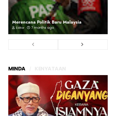
Merencana Politik Baru Malaysia
7 months ago
Editor
MINDA
KENYATAAN