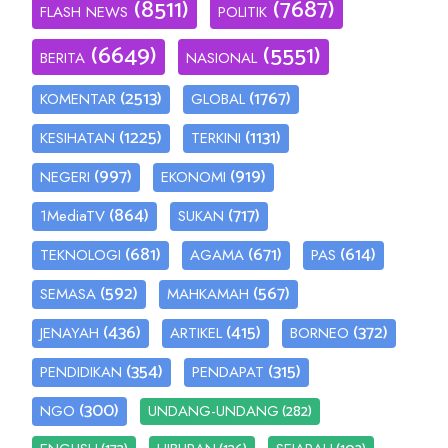
(8511)
(7687)
FLASH NEWS
POLITIK
(6649)
(5551)
BERITA
NASIONAL
(2513)
(1767)
KOMENTAR
GLOBAL
(1225)
(1131)
KESIHATAN
TERKINI
(997)
(919)
NEGERI
EKONOMI
(864)
(717)
1MediaTV
SUKAN
(681)
(671)
(614)
TEKNOLOGI
AGAMA
PAS
(592)
(567)
SEMASA
MAHKAMAH
(436)
(415)
(372)
JENAYAH
ARTIKEL
BORNEO
(354)
(315)
PENDIDIKAN
PENDAPAT
(300)
(282)
NGO
UNDANG-UNDANG