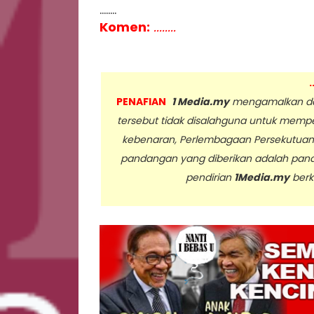
........
Komen:
........
.
PENAFIAN
1 Media.my
mengamalkan dan
tersebut tidak disalahguna untuk memp
kebenaran, Perlembagaan Persekutua
pandangan yang diberikan adalah pan
pendirian
1Media.my
berk
..