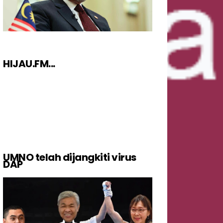
HIJAU.FM...
UMNO telah dijangkiti virus
DAP