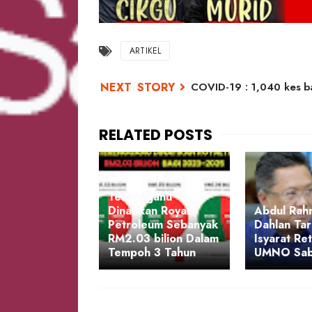
ARTIKEL
COVID-19 : 1,040 kes b
Terengganu
Dinafikan Royalti
Abdul Rah
Petroleum Sebanyak
Dahlan Tari
RM2.03 bilion Dalam
Isyarat Re
Tempoh 3 Tahun
UMNO Sab