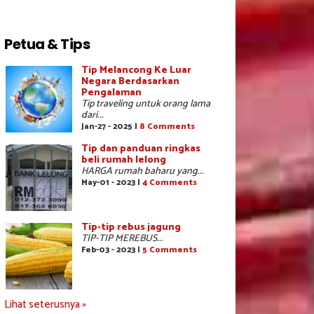
Petua & Tips
Tip Melancong Ke Luar
Negara Berdasarkan
Pengalaman
Tip traveling untuk orang lama
dari...
Jan-27 - 2025 |
8 Comments
Tip dan panduan ringkas
beli rumah lelong
HARGA rumah baharu yang...
May-01 - 2023 |
4 Comments
Tip-tip rebus jagung
TIP-TIP MEREBUS...
Feb-03 - 2023 |
5 Comments
Lihat seterusnya »