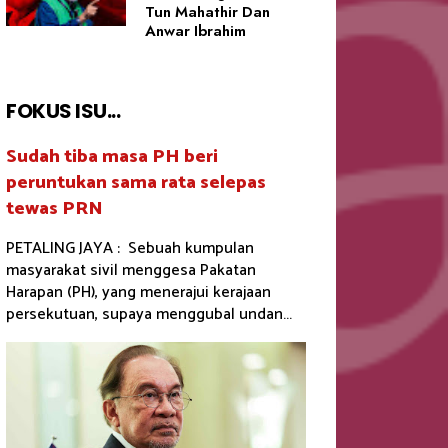
Tun Mahathir Dan
Anwar Ibrahim
FOKUS ISU...
Sudah tiba masa PH beri
peruntukan sama rata selepas
tewas PRN
PETALING JAYA : Sebuah kumpulan
masyarakat sivil menggesa Pakatan
Harapan (PH), yang menerajui kerajaan
persekutuan, supaya menggubal undan...