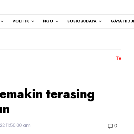
POLITIK
NGO
SOSIOBUDAYA
GAYA HIDU
Terima kasih kepada
emakin terasing
un
22 11:50:00 am
0