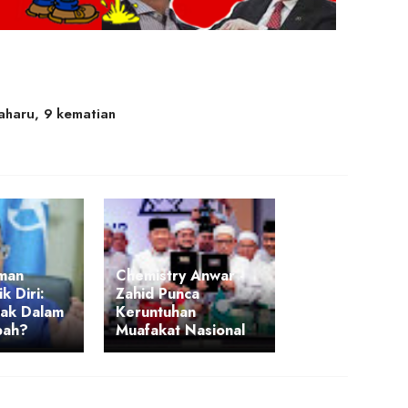
aharu, 9 kematian
man
Chemistry Anwar -
k Diri:
Zahid Punca
tak Dalam
Keruntuhan
ah?
Muafakat Nasional