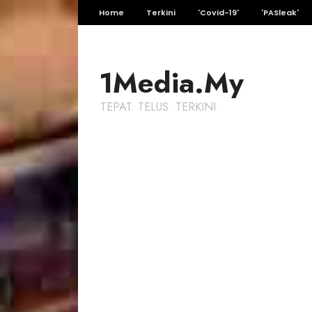
Home
Terkini
'Covid-19'
'PASleak'
1Media.My
TEPAT. TELUS. TERKINI.