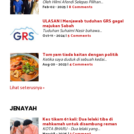
Oleh Hilmi Afendi Selepas Pilihan...
Feb-02 - 2025 |
8 Comments
ULASAN | Menjawab tuduhan GRS gagal
majukan Sabah
Tuduhan Suhaimi Nasir bahawa...
Oct-11 - 2024 |
5 Comments
Tom yam tiada kaitan dengan politik
Ketika saya duduk di sebuah kedai...
Aug-20 - 2023 |
4 Comments
Lihat seterusnya »
JENAYAH
Kes tikam 61 kali: Dua lelaki tiba di
mahkamah untuk disambung reman
KOTA BHARU - Dua lelaki yang...
May-08 - 2026 |
1 Comment