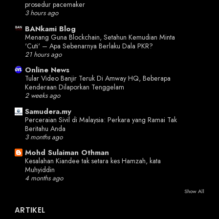
prosedur pacemaker
3 hours ago
BANkami Blog
Menang Guna Blockchain, Setahun Kemudian Minta
'Cuti' – Apa Sebenarnya Berlaku Dala PKR?
21 hours ago
Online News
Tular Video Banjir Teruk Di Amway HQ, Beberapa
Kenderaan Dilaporkan Tenggelam
2 weeks ago
Samudera.my
Perceraian Sivil di Malaysia: Perkara yang Ramai Tak
Beritahu Anda
3 months ago
Mohd Sulaiman Othman
Kesalahan Kiandee tak setara kes Hamzah, kata
Muhyiddin
4 months ago
Show All
ARTIKEL