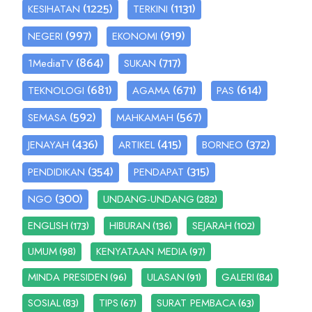
(1225)
(1131)
KESIHATAN
TERKINI
(997)
(919)
NEGERI
EKONOMI
(864)
(717)
1MediaTV
SUKAN
(681)
(671)
(614)
TEKNOLOGI
AGAMA
PAS
(592)
(567)
SEMASA
MAHKAMAH
(436)
(415)
(372)
JENAYAH
ARTIKEL
BORNEO
(354)
(315)
PENDIDIKAN
PENDAPAT
(300)
(282)
NGO
UNDANG-UNDANG
(173)
(136)
(102)
ENGLISH
HIBURAN
SEJARAH
(98)
(97)
UMUM
KENYATAAN MEDIA
(96)
(91)
(84)
MINDA PRESIDEN
ULASAN
GALERI
(83)
(67)
(63)
SOSIAL
TIPS
SURAT PEMBACA