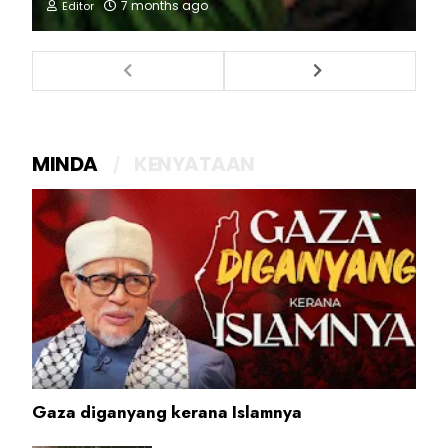
7 months ago
Editor
MINDA
KENYATAAN
Gaza diganyang kerana Islamnya