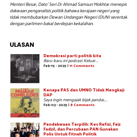
Menteri Besar, Dato’ Seri Dr Ahmad Samsuri Mokhtar menepis
dakwaan penganalisis politik bahawa kerajaan negeri yang
tidak membubarkan Dewan Undangan Negeri (DUN) serentak
dengan parlimen bakal berdepan kekalahan.
ULASAN
Demokrasi parti politik kita
Baru-baru ini podcast Keluar...
Feb-15 - 2025 |
11 Comments
Kenapa PAS dan UMNO Tidak Mengkaji
DAP
Saya ingin mengajak bijak pandai,...
Feb-03 - 2025 |
8 Comments
Pendakwaan Terpilih: Kes Rafizi, Faiz
Fadzil, dan Percubaan PAN Gunakan
Polis Untuk Fitnah Politik