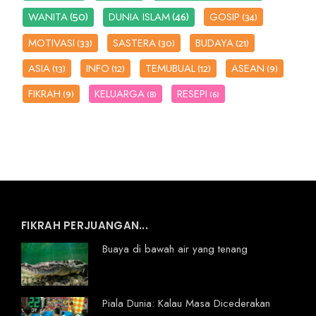
(50)
(46)
WANITA
DUNIA ISLAM
GOSIP
(34)
MOTIVASI
SASTERA
BUDAYA
(33)
(30)
(21)
ASIA
INFO
TEMUBUAL
ASEAN
(13)
(12)
(12)
(9)
FIKRAH
KELUARGA
RESEPI
(9)
(8)
(6)
FIKRAH PERJUANGAN...
Buaya di bawah air yang tenang
Piala Dunia: Kalau Masa Dicederakan