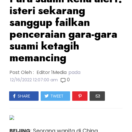
isteri sekarang
sanggup failkan
penceraian gara-gara
suami ketagih
memancing
Post Oleh :
Editor 1Media
pada
0
12/16/2022 12:07:00 am
SHARE
TWEET
BEIJING
: Seorang wanita di China