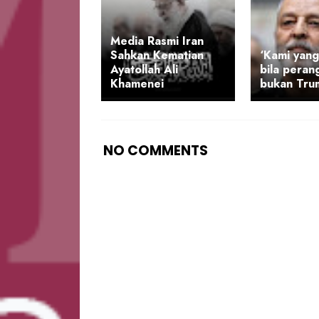
Media Rasmi Iran
Sahkan Kematian
‘Kami yang
Ayatollah Ali
bila peran
Khamenei
bukan Trum
NO COMMENTS