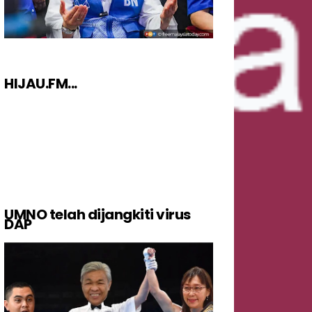
HIJAU.FM...
UMNO telah dijangkiti virus
DAP