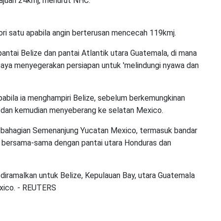
lajuan 24kmj, menurut NHC.
ori satu apabila angin berterusan mencecah 119kmj.
ntai Belize dan pantai Atlantik utara Guatemala, di mana
ya menyegerakan persiapan untuk 'melindungi nyawa dan
 apabila ia menghampiri Belize, sebelum berkemungkinan
k dan kemudian menyeberang ke selatan Mexico.
sebahagian Semenanjung Yucatan Mexico, termasuk bandar
, bersama-sama dengan pantai utara Honduras dan
diramalkan untuk Belize, Kepulauan Bay, utara Guatemala
exico. - REUTERS