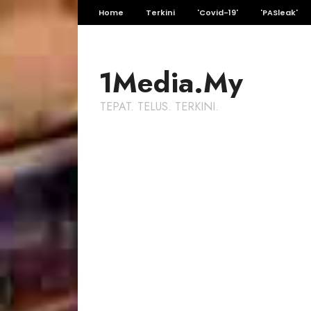
Home
Terkini
'Covid-19'
'PASleak'
1Media.My
TEPAT. TELUS. TERKINI.