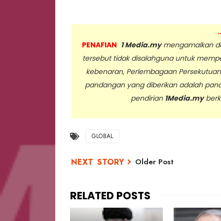
.
PENAFIAN
1 Media.my
mengamalkan dan
tersebut tidak disalahguna untuk memp
kebenaran, Perlembagaan Persekutua
pandangan yang diberikan adalah pan
pendirian
1Media.my
berk
..
GLOBAL
Older Post