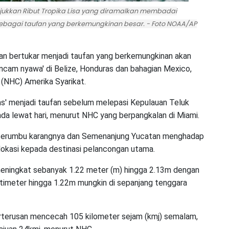
njukkan Ribut Tropika Lisa yang diramalkan membadai
bagai taufan yang berkemungkinan besar. - Foto NOAA/AP
n bertukar menjadi taufan yang berkemungkinan akan
cam nyawa' di Belize, Honduras dan bahagian Mexico,
(NHC) Amerika Syarikat.
as' menjadi taufan sebelum melepasi Kepulauan Teluk
 pada lewat hari, menurut NHC yang berpangkalan di Miami.
an terumbu karangnya dan Semenanjung Yucatan menghadap
lokasi kepada destinasi pelancongan utama.
 meningkat sebanyak 1.22 meter (m) hingga 2.13m dengan
entimeter hingga 1.22m mungkin di sepanjang tenggara
erterusan mencecah 105 kilometer sejam (kmj) semalam,