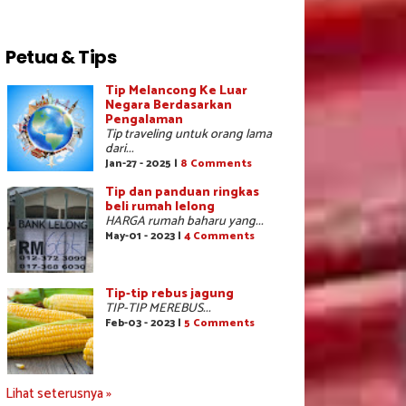
Petua & Tips
Tip Melancong Ke Luar
Negara Berdasarkan
Pengalaman
Tip traveling untuk orang lama
dari...
Jan-27 - 2025 |
8 Comments
Tip dan panduan ringkas
beli rumah lelong
HARGA rumah baharu yang...
May-01 - 2023 |
4 Comments
Tip-tip rebus jagung
TIP-TIP MEREBUS...
Feb-03 - 2023 |
5 Comments
Lihat seterusnya »