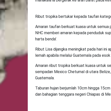
manakala ia bergerak ke arah barat pada ke
Ribut tropika bertukar kepada taufan kateg
Amaran taufan berkuat kuasa untuk semua pa
NHC memberi amaran kepada penduduk supa
harta benda'.
Ribut Lisa dijangka meningkat pada hari ini
lemah apabila melalui Guatemala pada eso
Amaran ribut tropika berkuat kuasa untuk 
sempadan Mexico Chetumal di utara Belize
Guatemala.
Taburan hujan berjumlah 10cm hingga 15cm 
dan bahagian tenggara negeri Chiapas di M