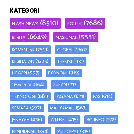
KATEGORI
(8510)
(7686)
FLASH NEWS
POLITIK
(6649)
(5551)
BERITA
NASIONAL
(2513)
(1767)
KOMENTAR
GLOBAL
(1225)
(1131)
KESIHATAN
TERKINI
(997)
(919)
NEGERI
EKONOMI
(864)
(717)
1MediaTV
SUKAN
(681)
(671)
(614)
TEKNOLOGI
AGAMA
PAS
(592)
(567)
SEMASA
MAHKAMAH
(436)
(415)
(372)
JENAYAH
ARTIKEL
BORNEO
(354)
(315)
PENDIDIKAN
PENDAPAT