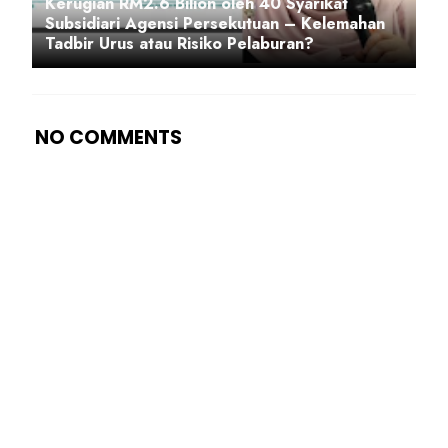
Kerugian RM2.6 Bilion oleh 40 Syarikat
Subsidiari Agensi Persekutuan – Kelemahan
Tadbir Urus atau Risiko Pelaburan?
NO COMMENTS