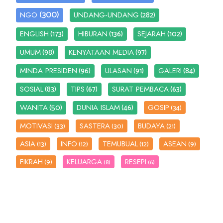
(300)
(282)
NGO
UNDANG-UNDANG
(173)
(136)
(102)
ENGLISH
HIBURAN
SEJARAH
(98)
(97)
UMUM
KENYATAAN MEDIA
(96)
(91)
(84)
MINDA PRESIDEN
ULASAN
GALERI
(83)
(67)
(63)
SOSIAL
TIPS
SURAT PEMBACA
(50)
(46)
WANITA
DUNIA ISLAM
GOSIP
(34)
MOTIVASI
SASTERA
BUDAYA
(33)
(30)
(21)
ASIA
INFO
TEMUBUAL
ASEAN
(13)
(12)
(12)
(9)
FIKRAH
KELUARGA
RESEPI
(9)
(8)
(6)