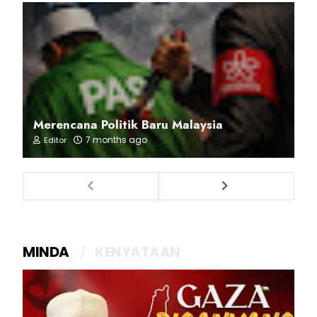
Merencana Politik Baru Malaysia
7 months ago
Editor
MINDA
KENYATAAN