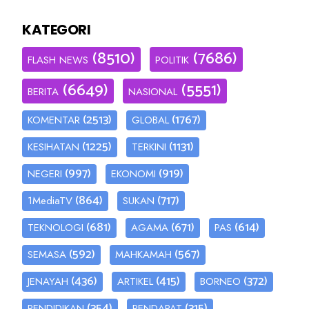
KATEGORI
(8510)
(7686)
FLASH NEWS
POLITIK
(6649)
(5551)
BERITA
NASIONAL
(2513)
(1767)
KOMENTAR
GLOBAL
(1225)
(1131)
KESIHATAN
TERKINI
(997)
(919)
NEGERI
EKONOMI
(864)
(717)
1MediaTV
SUKAN
(681)
(671)
(614)
TEKNOLOGI
AGAMA
PAS
(592)
(567)
SEMASA
MAHKAMAH
(436)
(415)
(372)
JENAYAH
ARTIKEL
BORNEO
(354)
(315)
PENDIDIKAN
PENDAPAT