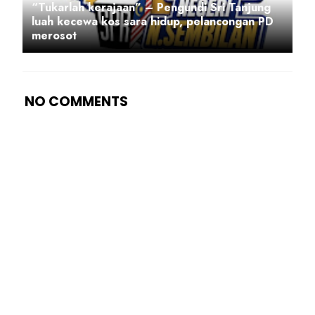
“Tukarlah kerajaan” – Pengundi Sri Tanjung
luah kecewa kos sara hidup, pelancongan PD
merosot
NO COMMENTS