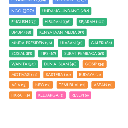
(300)
(282)
NGO
UNDANG-UNDANG
(173)
(136)
(102)
ENGLISH
HIBURAN
SEJARAH
(98)
(97)
UMUM
KENYATAAN MEDIA
(96)
(91)
(84)
MINDA PRESIDEN
ULASAN
GALERI
(83)
(67)
(63)
SOSIAL
TIPS
SURAT PEMBACA
(50)
(46)
WANITA
DUNIA ISLAM
GOSIP
(34)
MOTIVASI
SASTERA
BUDAYA
(33)
(30)
(21)
ASIA
INFO
TEMUBUAL
ASEAN
(13)
(12)
(12)
(9)
FIKRAH
KELUARGA
RESEPI
(9)
(8)
(6)