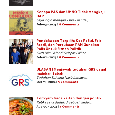
Kenapa PAS dan UMNO Tidak Mengkaji
DAP
Saya ingin mengajak bijak pandai,...
Feb-03 - 2025 |
8 Comments
Pendakwaan Terpilih: Kes Rafizi, Faiz
Fadzil, dan Percubaan PAN Gunakan
Polis Untuk Fitnah Politik
Oleh Hilmi Afendi Selepas Pilihan...
Feb-02 - 2025 |
8 Comments
ULASAN | Menjawab tuduhan GRS gagal
majukan Sabah
Tuduhan Suhaimi Nasir bahawa...
Oct-11 - 2024 |
5 Comments
Tom yam tiada kaitan dengan politik
Ketika saya duduk di sebuah kedai...
Aug-20 - 2023 |
4 Comments