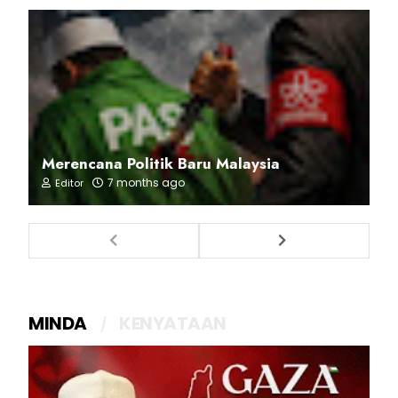
Merencana Politik Baru Malaysia
7 months ago
Editor
MINDA
KENYATAAN