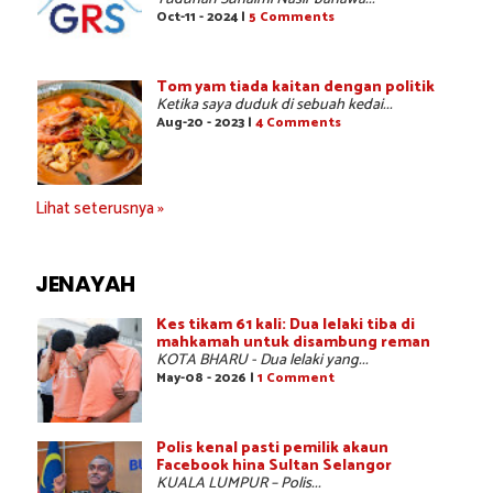
Oct-11 - 2024 |
5 Comments
Tom yam tiada kaitan dengan politik
Ketika saya duduk di sebuah kedai...
Aug-20 - 2023 |
4 Comments
Lihat seterusnya »
JENAYAH
Kes tikam 61 kali: Dua lelaki tiba di
mahkamah untuk disambung reman
KOTA BHARU - Dua lelaki yang...
May-08 - 2026 |
1 Comment
Polis kenal pasti pemilik akaun
Facebook hina Sultan Selangor
KUALA LUMPUR – Polis...