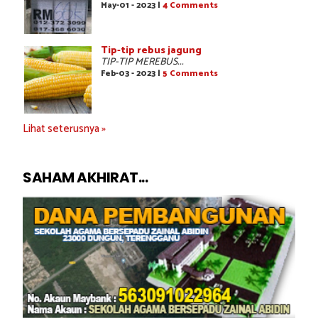
May-01 - 2023 |
4 Comments
Tip-tip rebus jagung
TIP-TIP MEREBUS...
Feb-03 - 2023 |
5 Comments
Lihat seterusnya »
SAHAM AKHIRAT...