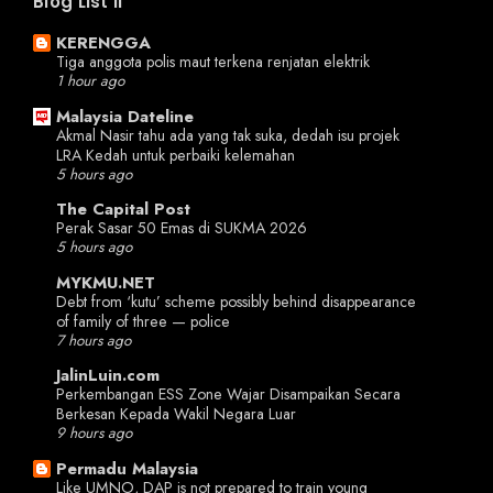
Blog List II
KERENGGA
Tiga anggota polis maut terkena renjatan elektrik
1 hour ago
Malaysia Dateline
Akmal Nasir tahu ada yang tak suka, dedah isu projek
LRA Kedah untuk perbaiki kelemahan
5 hours ago
The Capital Post
Perak Sasar 50 Emas di SUKMA 2026
5 hours ago
MYKMU.NET
Debt from ‘kutu’ scheme possibly behind disappearance
of family of three — police
7 hours ago
JalinLuin.com
Perkembangan ESS Zone Wajar Disampaikan Secara
Berkesan Kepada Wakil Negara Luar
9 hours ago
Permadu Malaysia
Like UMNO, DAP is not prepared to train young