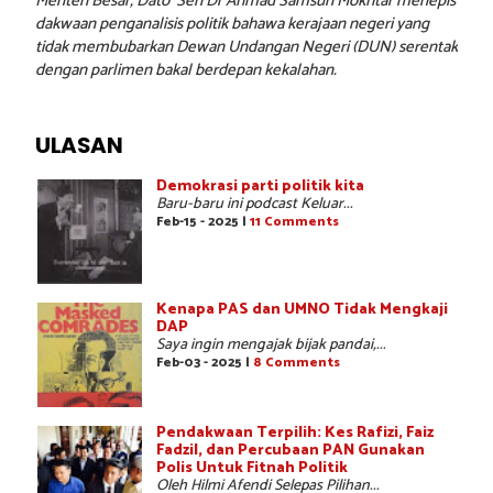
Menteri Besar, Dato’ Seri Dr Ahmad Samsuri Mokhtar menepis
dakwaan penganalisis politik bahawa kerajaan negeri yang
tidak membubarkan Dewan Undangan Negeri (DUN) serentak
dengan parlimen bakal berdepan kekalahan.
ULASAN
Demokrasi parti politik kita
Baru-baru ini podcast Keluar...
Feb-15 - 2025 |
11 Comments
Kenapa PAS dan UMNO Tidak Mengkaji
DAP
Saya ingin mengajak bijak pandai,...
Feb-03 - 2025 |
8 Comments
Pendakwaan Terpilih: Kes Rafizi, Faiz
Fadzil, dan Percubaan PAN Gunakan
Polis Untuk Fitnah Politik
Oleh Hilmi Afendi Selepas Pilihan...