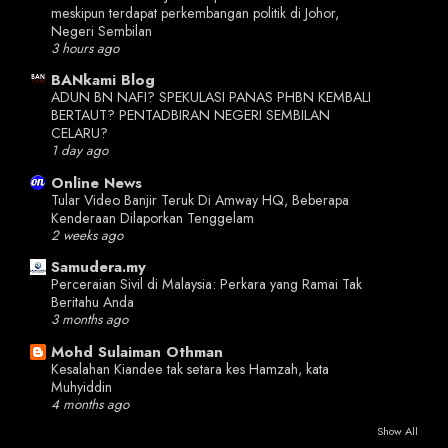
meskipun terdapat perkembangan politik di Johor,
Negeri Sembilan
3 hours ago
BANkami Blog
ADUN BN NAFI? SPEKULASI PANAS PHBN KEMBALI
BERTAUT? PENTADBIRAN NEGERI SEMBILAN
CELARU?
1 day ago
Online News
Tular Video Banjir Teruk Di Amway HQ, Beberapa
Kenderaan Dilaporkan Tenggelam
2 weeks ago
Samudera.my
Perceraian Sivil di Malaysia: Perkara yang Ramai Tak
Beritahu Anda
3 months ago
Mohd Sulaiman Othman
Kesalahan Kiandee tak setara kes Hamzah, kata
Muhyiddin
4 months ago
Show All