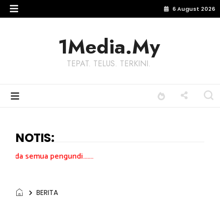
6 August 2026
1Media.My
TEPAT. TELUS. TERKINI.
NOTIS:
ngundi.......
BERITA