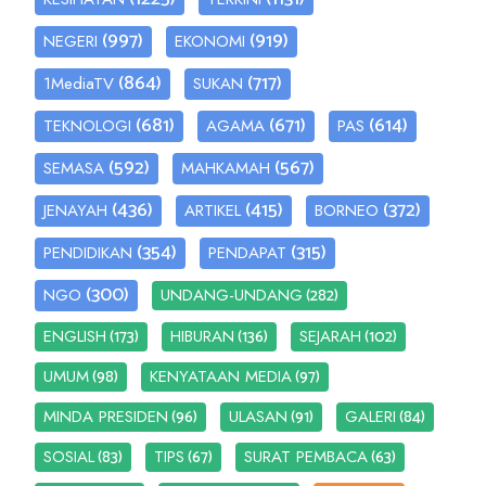
(997)
(919)
NEGERI
EKONOMI
(864)
(717)
1MediaTV
SUKAN
(681)
(671)
(614)
TEKNOLOGI
AGAMA
PAS
(592)
(567)
SEMASA
MAHKAMAH
(436)
(415)
(372)
JENAYAH
ARTIKEL
BORNEO
(354)
(315)
PENDIDIKAN
PENDAPAT
(300)
(282)
NGO
UNDANG-UNDANG
(173)
(136)
(102)
ENGLISH
HIBURAN
SEJARAH
(98)
(97)
UMUM
KENYATAAN MEDIA
(96)
(91)
(84)
MINDA PRESIDEN
ULASAN
GALERI
(83)
(67)
(63)
SOSIAL
TIPS
SURAT PEMBACA