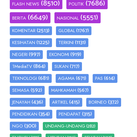
(8510)
(7686)
FLASH NEWS
POLITIK
(6649)
(5551)
BERITA
NASIONAL
(2513)
(1767)
KOMENTAR
GLOBAL
(1225)
(1131)
KESIHATAN
TERKINI
(997)
(919)
NEGERI
EKONOMI
(864)
(717)
1MediaTV
SUKAN
(681)
(671)
(614)
TEKNOLOGI
AGAMA
PAS
(592)
(567)
SEMASA
MAHKAMAH
(436)
(415)
(372)
JENAYAH
ARTIKEL
BORNEO
(354)
(315)
PENDIDIKAN
PENDAPAT
(300)
(282)
NGO
UNDANG-UNDANG