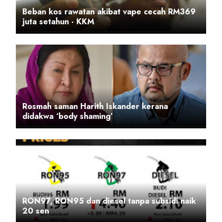
Beban kos rawatan akibat vape cecah RM369
juta setahun - KKM
Rosmah saman Harith Iskander kerana
didakwa ‘body shaming’
RON97, RON95 dan diesel tanpa subsidi naik
20 sen