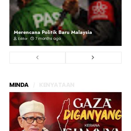
Merencana Politik Baru Malaysia
7 months ago
Editor
MINDA
KENYATAAN