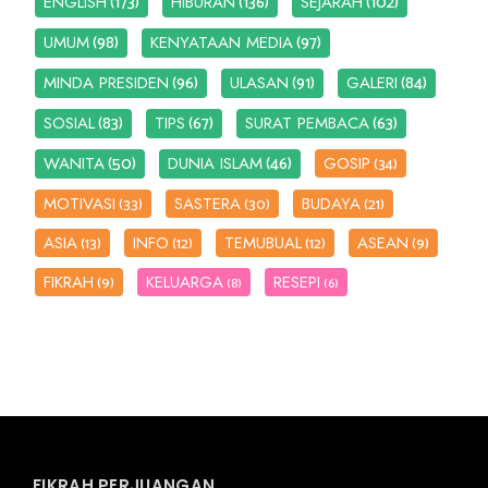
(173)
(136)
(102)
ENGLISH
HIBURAN
SEJARAH
(98)
(97)
UMUM
KENYATAAN MEDIA
(96)
(91)
(84)
MINDA PRESIDEN
ULASAN
GALERI
(83)
(67)
(63)
SOSIAL
TIPS
SURAT PEMBACA
(50)
(46)
WANITA
DUNIA ISLAM
GOSIP
(34)
MOTIVASI
SASTERA
BUDAYA
(33)
(30)
(21)
ASIA
INFO
TEMUBUAL
ASEAN
(13)
(12)
(12)
(9)
FIKRAH
KELUARGA
RESEPI
(9)
(8)
(6)
FIKRAH PERJUANGAN...