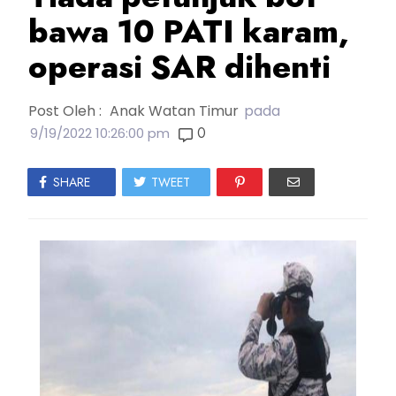
bawa 10 PATI karam,
operasi SAR dihenti
Post Oleh :
Anak Watan Timur
pada
0
9/19/2022 10:26:00 pm
SHARE
TWEET