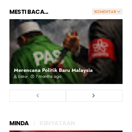
MESTI BACA...
KOMENTAR
Merencana Politik Baru Malaysia
7 months ago
Editor
MINDA
KENYATAAN