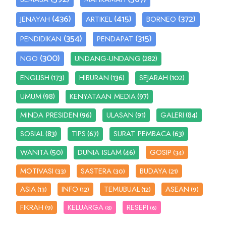
(436)
(415)
(372)
JENAYAH
ARTIKEL
BORNEO
(354)
(315)
PENDIDIKAN
PENDAPAT
(300)
(282)
NGO
UNDANG-UNDANG
(173)
(136)
(102)
ENGLISH
HIBURAN
SEJARAH
(98)
(97)
UMUM
KENYATAAN MEDIA
(96)
(91)
(84)
MINDA PRESIDEN
ULASAN
GALERI
(83)
(67)
(63)
SOSIAL
TIPS
SURAT PEMBACA
(50)
(46)
WANITA
DUNIA ISLAM
GOSIP
(34)
MOTIVASI
SASTERA
BUDAYA
(33)
(30)
(21)
ASIA
INFO
TEMUBUAL
ASEAN
(13)
(12)
(12)
(9)
FIKRAH
KELUARGA
RESEPI
(9)
(8)
(6)