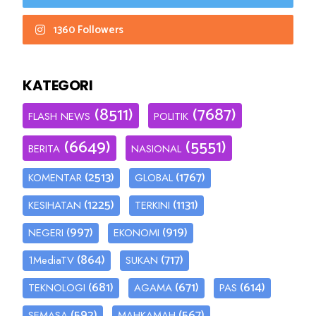
1360 Followers
KATEGORI
(8511)
(7687)
FLASH NEWS
POLITIK
(6649)
(5551)
BERITA
NASIONAL
(2513)
(1767)
KOMENTAR
GLOBAL
(1225)
(1131)
KESIHATAN
TERKINI
(997)
(919)
NEGERI
EKONOMI
(864)
(717)
1MediaTV
SUKAN
(681)
(671)
(614)
TEKNOLOGI
AGAMA
PAS
(592)
(567)
SEMASA
MAHKAMAH