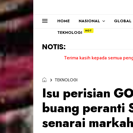
HOME
NASIONAL
GLOBAL
TEKNOLOGI
NOTIS:
Terima kasih kepada semua pengundi.......
TEKNOLOGI
Isu perisian G
buang peranti 
senarai marka