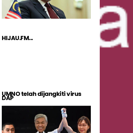
HIJAU.FM...
UMNO telah dijangkiti virus
DAP