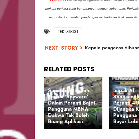
perkara-perkara yang bertentangan dengan kebenaran, Perle
yang diberikan adalah pandangan peribadi dan tidak semest
TEKNOLOGI
Kepala pengecas dibuang
Samsung Dituduh
Impak AI
Tanam ‘Spyware’
Songsangk
Dalam Peranti Bajet,
Peranti 4
Pengguna MENA
Dijangka K
Dakwa Tak Boleh
Pengguna 
Buang Aplikasi
Bayar Lebi