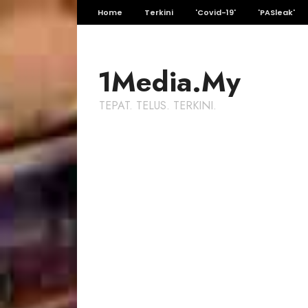
Home
Terkini
'Covid-19'
'PASleak'
1Media.My
TEPAT. TELUS. TERKINI.