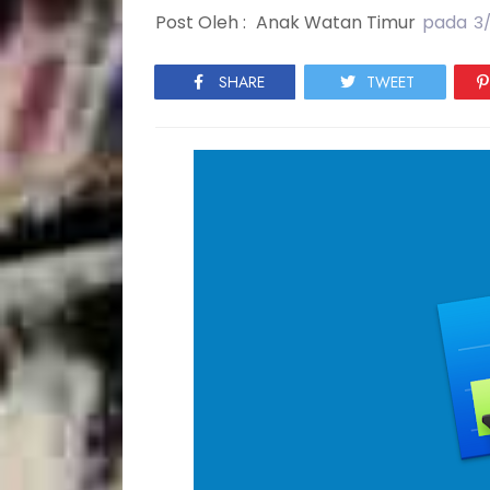
Post Oleh :
Anak Watan Timur
pada
3/
SHARE
TWEET