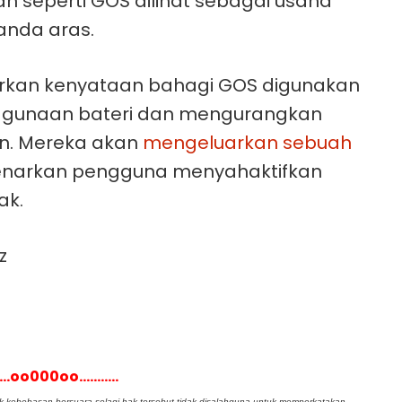
 seperti GOS dilihat sebagai usaha
anda aras.
rkan kenyataan bahagi GOS digunakan
ggunaan bateri dan mengurangkan
an. Mereka akan
mengeluarkan sebuah
arkan pengguna menyahaktifkan
ak.
z
......oo000oo...........
kebebasan bersuara selagi hak tersebut tidak disalahguna untuk memperkatakan