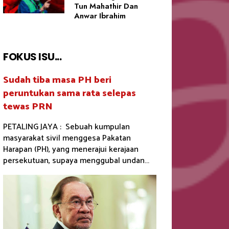
Tun Mahathir Dan
Anwar Ibrahim
FOKUS ISU...
Sudah tiba masa PH beri
peruntukan sama rata selepas
tewas PRN
PETALING JAYA : Sebuah kumpulan
masyarakat sivil menggesa Pakatan
Harapan (PH), yang menerajui kerajaan
persekutuan, supaya menggubal undan...