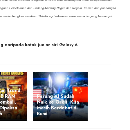
mbagaan Persekutuan dan Undang-Undang Negeri dan Negara. Komen dan pandangan
inya melambangkan pendirian 1Media.my berkenaan mana-mana isu yang berbangkit.
 daripada kotak jualan siri Galaxy A
an Trend:
GB RAM
Perang AI Sudah
embali,
Naik ke Orbit. Kita
Dipaksa
Masih Berdebat di
h
Bumi