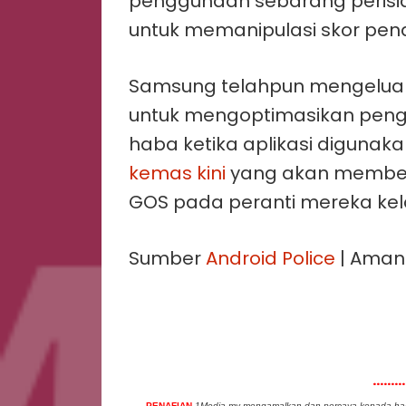
penggunaan sebarang perisian
untuk memanipulasi skor pen
Samsung telahpun mengelua
untuk mengoptimasikan pen
haba ketika aplikasi digunak
kemas kini
yang akan memben
GOS pada peranti mereka kel
Sumber
Android Police
| Aman
......
PENAFIAN
1Media.my mengamalkan dan percaya kepada hak 