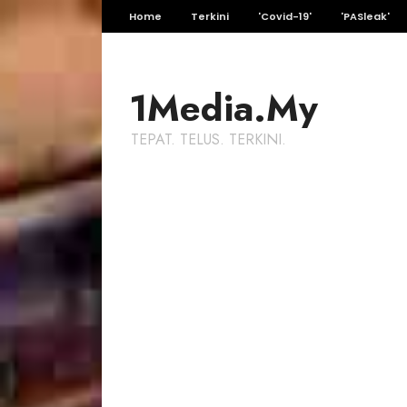
Home
Terkini
'Covid-19'
'PASleak'
1Media.My
TEPAT. TELUS. TERKINI.