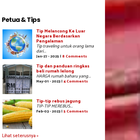
Petua & Tips
Tip Melancong Ke Luar
Negara Berdasarkan
Pengalaman
Tip traveling untuk orang lama
dari...
Jan-27 - 2025 |
8 Comments
Tip dan panduan ringkas
beli rumah lelong
HARGA rumah baharu yang...
May-01 - 2023 |
4 Comments
Tip-tip rebus jagung
TIP-TIP MEREBUS...
Feb-03 - 2023 |
5 Comments
Lihat seterusnya »