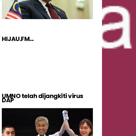
HIJAU.FM...
UMNO telah dijangkiti virus
DAP