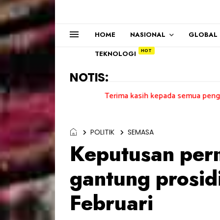
HOME
NASIONAL
GLOBAL
TEKNOLOGI
NOTIS:
Terima kasih kepada semua pengundi.......
POLITIK
SEMASA
Keputusan per
gantung prosi
Februari