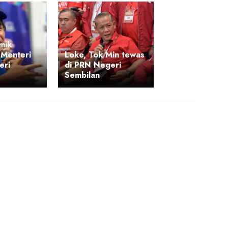
mik
 Menteri
Loke, Tok Min tewas
eri
di PRN Negeri
Sembilan