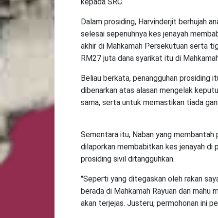
kepada SRC.
Dalam prosiding, Harvinderjit berhujah 
selesai sepenuhnya kes jenayah membabi
akhir di Mahkamah Persekutuan serta 
RM27 juta dana syarikat itu di Mahkamah T
Beliau berkata, penangguhan prosiding i
dibenarkan atas alasan mengelak keputu
sama, serta untuk memastikan tiada gan
Sementara itu, Naban yang membantah per
dilaporkan membabitkan kes jenayah di 
prosiding sivil ditangguhkan.
"Seperti yang ditegaskan oleh rakan saya
berada di Mahkamah Rayuan dan mahu mem
akan terjejas. Justeru, permohonan ini pe