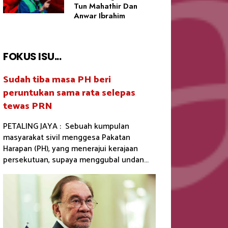
Tun Mahathir Dan
Anwar Ibrahim
FOKUS ISU...
Sudah tiba masa PH beri
peruntukan sama rata selepas
tewas PRN
PETALING JAYA : Sebuah kumpulan
masyarakat sivil menggesa Pakatan
Harapan (PH), yang menerajui kerajaan
persekutuan, supaya menggubal undan...