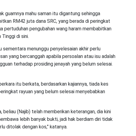
anak guamnya mahu saman itu digantung sehingga
tkan RM42 juta dana SRC, yang berada di peringkat
tiga pertuduhan pengubahan wang haram membabitkan
inggi di sini.
tu sementara menunggu penyelesaian akhir perlu
san yang bercanggah apabila persoalan atau isu adalah
gguan terhadap prosiding jenayah yang belum selesai.
kara itu berkata, berdasarkan kajiannya, tiada kes
peringkat rayuan yang belum selesai menyebabkan
, beliau (Najib) telah memberikan keterangan, dia kini
bawa lebih banyak bukti, jadi hak berdiam diri tidak
rlu ditolak dengan kos," katanya.