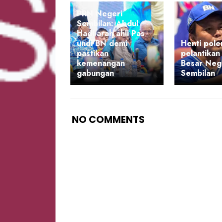
PRN Negeri
Sembilan: Abdul
Hadi arah ahli Pas
undi BN demi
Henti pole
pastikan
pelantikan
kemenangan
Besar Neg
gabungan
Sembilan
NO COMMENTS