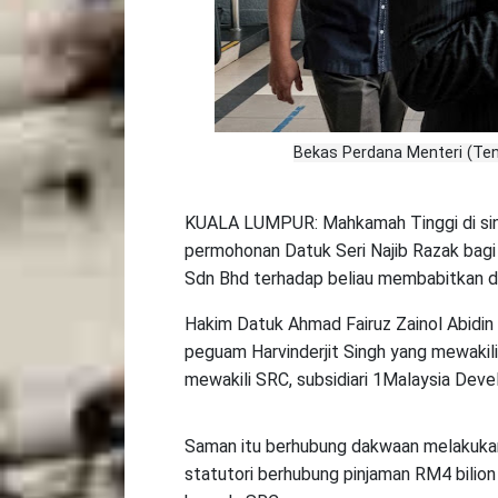
Bekas Perdana Menteri (Teng
KUALA LUMPUR: Mahkamah Tinggi di sini,
permohonan Datuk Seri Najib Razak bagi
Sdn Bhd terhadap beliau membabitkan da
Hakim Datuk Ahmad Fairuz Zainol Abidin
peguam Harvinderjit Singh yang mewakil
mewakili SRC, subsidiari 1Malaysia De
Saman itu berhubung dakwaan melakuka
statutori berhubung pinjaman RM4 bili