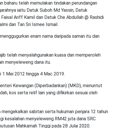
an baharu telah memulakan tindakan perundangan
arahnya iaitu Datuk Suboh Md Yassin, Datuk
aisal Ariff Kamil dan Datuk Che Abdullah @ Rashidi
lmi dan Tan Sri Ismee Ismail.
a menggugurkan enam nama daripada saman itu dan
jib telah menyalahgunakan kuasa dan memperoleh
ain menyeleweng dana itu.
ri 1 Mei 2012 hingga 4 Mac 2019.
 Menteri Kewangan (Diperbadankan) (MKD), menuntut
h, kos serta relif lain yang difikirkan sesuai oleh
 mengekalkan sabitan serta hukuman penjara 12 tahun
agi kesalahan menyeleweng RM42 juta dana SRC
putusan Mahkamah Tinggi pada 28 Julai 2020.