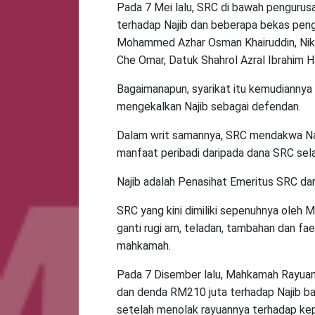
Pada 7 Mei lalu, SRC di bawah pengurus
terhadap Najib dan beberapa bekas peng
Mohammed Azhar Osman Khairuddin, Nik F
Che Omar, Datuk Shahrol Azral Ibrahim Ha
Bagaimanapun, syarikat itu kemudianny
mengekalkan Najib sebagai defendan.
Dalam writ samannya, SRC mendakwa Na
manfaat peribadi daripada dana SRC sel
Najib adalah Penasihat Emeritus SRC da
SRC yang kini dimiliki sepenuhnya oleh
ganti rugi am, teladan, tambahan dan faeda
mahkamah.
Pada 7 Disember lalu, Mahkamah Rayuan
dan denda RM210 juta terhadap Najib b
setelah menolak rayuannya terhadap ke