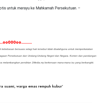
notis untuk merayu ke Mahkamah Persekutuan. –
......oo000oo...........
kebebasan bersuara selagi hak tersebut tidak disalahguna untuk memperkatakan
mbagaan Persekutuan dan Undang-Undang Negeri dan Negara. Komen dan pandangan
inya melambangkan pendirian 1Media.my berkenaan mana-mana isu yang berbangkit.
ara suami, warga emas rempuh kubur'