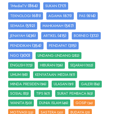
(864)
(717)
1MediaTV
SUKAN
(681)
(671)
(614)
TEKNOLOGI
AGAMA
PAS
(592)
(567)
SEMASA
MAHKAMAH
(436)
(415)
(372)
JENAYAH
ARTIKEL
BORNEO
(354)
(315)
PENDIDIKAN
PENDAPAT
(300)
(282)
NGO
UNDANG-UNDANG
(173)
(136)
(102)
ENGLISH
HIBURAN
SEJARAH
(98)
(97)
UMUM
KENYATAAN MEDIA
(96)
(91)
(84)
MINDA PRESIDEN
ULASAN
GALERI
(83)
(67)
(63)
SOSIAL
TIPS
SURAT PEMBACA
(50)
(46)
WANITA
DUNIA ISLAM
GOSIP
(34)
MOTIVASI
SASTERA
BUDAYA
(33)
(30)
(21)