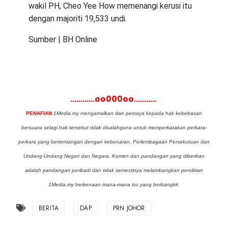
wakil PH, Cheo Yee How memenangi kerusi itu
dengan majoriti 19,533 undi.
Sumber | BH Online
............oo000oo...........
PENAFIAN
1Media.my mengamalkan dan percaya kepada hak kebebasan
bersuara selagi hak tersebut tidak disalahguna untuk memperkatakan perkara-
perkara yang bertentangan dengan kebenaran, Perlembagaan Persekutuan dan
Undang-Undang Negeri dan Negara. Komen dan pandangan yang diberikan
adalah pandangan peribadi dan tidak semestinya melambangkan pendirian
1Media.my berkenaan mana-mana isu yang berbangkit.
BERITA
DAP
PRN JOHOR