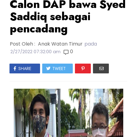
Calon DAP bawa Syed
Saddiq sebagai
pencadang
Post Oleh :
Anak Watan Timur
pada
0
2/27/2022 07:32:00 am
SHARE
TWEET