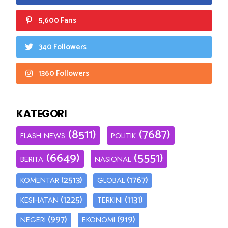
5,600 Fans
340 Followers
1360 Followers
KATEGORI
(8511)
(7687)
FLASH NEWS
POLITIK
(6649)
(5551)
BERITA
NASIONAL
(2513)
(1767)
KOMENTAR
GLOBAL
(1225)
(1131)
KESIHATAN
TERKINI
(997)
(919)
NEGERI
EKONOMI