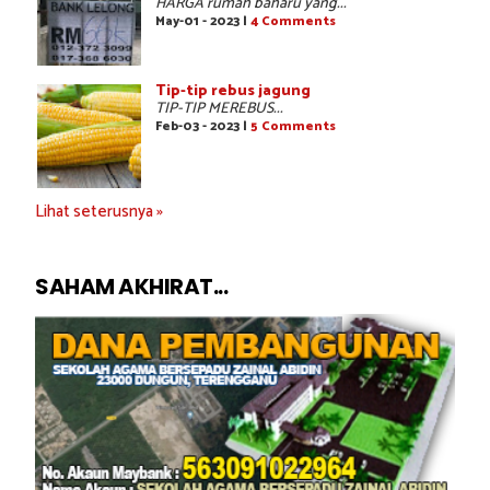
HARGA rumah baharu yang...
May-01 - 2023 |
4 Comments
Tip-tip rebus jagung
TIP-TIP MEREBUS...
Feb-03 - 2023 |
5 Comments
Lihat seterusnya »
SAHAM AKHIRAT...