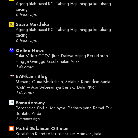
Agong titah siasat RCI Tabung Haji ‘hingga ke lubang
cacing’
6 hours ago
Suara Merdeka
Agong titah siasat RCI Tabung Haji ‘hingga ke lubang
cacing’
6 hours ago
Online News
Tular Video CCTV: Jiran Dakwa Anjing Berkeliaran
Hingga Ganggu Keselamatan Anak
1 day ago
BANkami Blog
Menang Guna Blockchain, Setahun Kemudian Minta
'Cuti' – Apa Sebenarnya Berlaku Dala PKR?
1 day ago
Samudera.my
Perceraian Sivil di Malaysia: Perkara yang Ramai Tak
Beritahu Anda
3 months ago
Mohd Sulaiman Othman
Kesalahan Kiandee tak setara kes Hamzah, kata