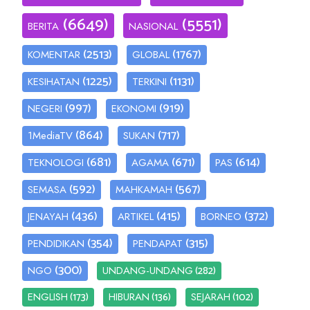
(6649)
(5551)
BERITA
NASIONAL
(2513)
(1767)
KOMENTAR
GLOBAL
(1225)
(1131)
KESIHATAN
TERKINI
(997)
(919)
NEGERI
EKONOMI
(864)
(717)
1MediaTV
SUKAN
(681)
(671)
(614)
TEKNOLOGI
AGAMA
PAS
(592)
(567)
SEMASA
MAHKAMAH
(436)
(415)
(372)
JENAYAH
ARTIKEL
BORNEO
(354)
(315)
PENDIDIKAN
PENDAPAT
(300)
(282)
NGO
UNDANG-UNDANG
(173)
(136)
(102)
ENGLISH
HIBURAN
SEJARAH