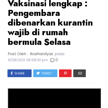
Vaksinasi lengkap :
Pengembara
dibenarkan kurantin
wajib di rumah
bermula Selasa
Post Oleh :
RosihanIlyas
pada
0
8/08/2021 06:58:00 pm
SHARE
TWEET