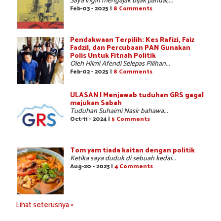
Saya ingin mengajak bijak pandai,...
Feb-03 - 2025 |
8 Comments
Pendakwaan Terpilih: Kes Rafizi, Faiz
Fadzil, dan Percubaan PAN Gunakan
Polis Untuk Fitnah Politik
Oleh Hilmi Afendi Selepas Pilihan...
Feb-02 - 2025 |
8 Comments
ULASAN | Menjawab tuduhan GRS gagal
majukan Sabah
Tuduhan Suhaimi Nasir bahawa...
Oct-11 - 2024 |
5 Comments
Tom yam tiada kaitan dengan politik
Ketika saya duduk di sebuah kedai...
Aug-20 - 2023 |
4 Comments
Lihat seterusnya »