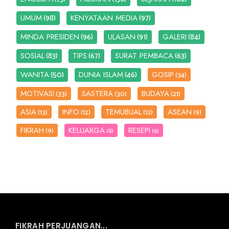
(98)
(97)
UMUM
KENYATAAN MEDIA
(96)
(91)
(84)
MINDA PRESIDEN
ULASAN
GALERI
(83)
(67)
(63)
SOSIAL
TIPS
SURAT PEMBACA
(50)
(46)
WANITA
DUNIA ISLAM
GOSIP
(34)
MOTIVASI
SASTERA
BUDAYA
(33)
(30)
(21)
ASIA
INFO
TEMUBUAL
ASEAN
(13)
(12)
(12)
(9)
FIKRAH
KELUARGA
RESEPI
(9)
(8)
(6)
FIKRAH PERJUANGAN...