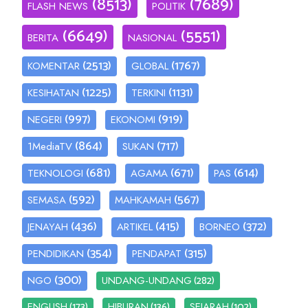
(8513)
(7689)
FLASH NEWS
POLITIK
(6649)
(5551)
BERITA
NASIONAL
(2513)
(1767)
KOMENTAR
GLOBAL
(1225)
(1131)
KESIHATAN
TERKINI
(997)
(919)
NEGERI
EKONOMI
(864)
(717)
1MediaTV
SUKAN
(681)
(671)
(614)
TEKNOLOGI
AGAMA
PAS
(592)
(567)
SEMASA
MAHKAMAH
(436)
(415)
(372)
JENAYAH
ARTIKEL
BORNEO
(354)
(315)
PENDIDIKAN
PENDAPAT
(300)
(282)
NGO
UNDANG-UNDANG
(173)
(136)
(102)
ENGLISH
HIBURAN
SEJARAH