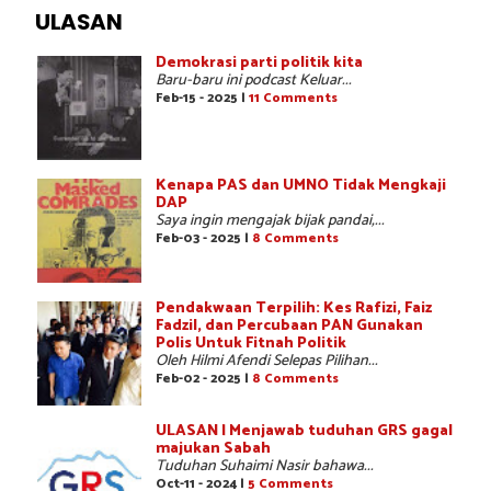
ULASAN
Demokrasi parti politik kita
Baru-baru ini podcast Keluar...
Feb-15 - 2025 |
11 Comments
Kenapa PAS dan UMNO Tidak Mengkaji
DAP
Saya ingin mengajak bijak pandai,...
Feb-03 - 2025 |
8 Comments
Pendakwaan Terpilih: Kes Rafizi, Faiz
Fadzil, dan Percubaan PAN Gunakan
Polis Untuk Fitnah Politik
Oleh Hilmi Afendi Selepas Pilihan...
Feb-02 - 2025 |
8 Comments
ULASAN | Menjawab tuduhan GRS gagal
majukan Sabah
Tuduhan Suhaimi Nasir bahawa...
Oct-11 - 2024 |
5 Comments