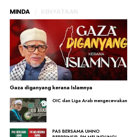
MINDA
KENYATAAN
Gaza diganyang kerana Islamnya
OIC dan Liga Arab mengecewakan
PAS BERSAMA UMNO