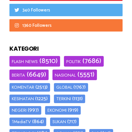
340 Followers
1360 Followers
KATEGORI
(8510)
(7686)
FLASH NEWS
POLITIK
(6649)
(5551)
BERITA
NASIONAL
(2513)
(1767)
KOMENTAR
GLOBAL
(1225)
(1131)
KESIHATAN
TERKINI
(997)
(919)
NEGERI
EKONOMI
(864)
(717)
1MediaTV
SUKAN