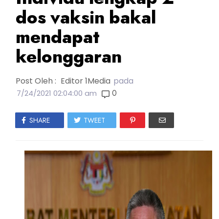
dos vaksin bakal
mendapat
kelonggaran
Post Oleh :
Editor 1Media
pada
0
7/24/2021 02:04:00 am
SHARE
TWEET