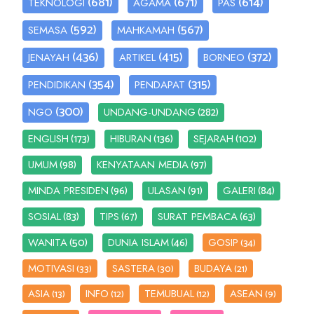
(681)
(671)
(614)
TEKNOLOGI
AGAMA
PAS
(592)
(567)
SEMASA
MAHKAMAH
(436)
(415)
(372)
JENAYAH
ARTIKEL
BORNEO
(354)
(315)
PENDIDIKAN
PENDAPAT
(300)
(282)
NGO
UNDANG-UNDANG
(173)
(136)
(102)
ENGLISH
HIBURAN
SEJARAH
(98)
(97)
UMUM
KENYATAAN MEDIA
(96)
(91)
(84)
MINDA PRESIDEN
ULASAN
GALERI
(83)
(67)
(63)
SOSIAL
TIPS
SURAT PEMBACA
(50)
(46)
WANITA
DUNIA ISLAM
GOSIP
(34)
MOTIVASI
SASTERA
BUDAYA
(33)
(30)
(21)
ASIA
INFO
TEMUBUAL
ASEAN
(13)
(12)
(12)
(9)