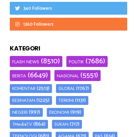
340 Followers
1360 Followers
KATEGORI
(8510)
(7686)
FLASH NEWS
POLITIK
(6649)
(5551)
BERITA
NASIONAL
(2513)
(1767)
KOMENTAR
GLOBAL
(1225)
(1131)
KESIHATAN
TERKINI
(997)
(919)
NEGERI
EKONOMI
(864)
(717)
1MediaTV
SUKAN
(681)
(671)
(614)
TEKNOLOGI
AGAMA
PAS