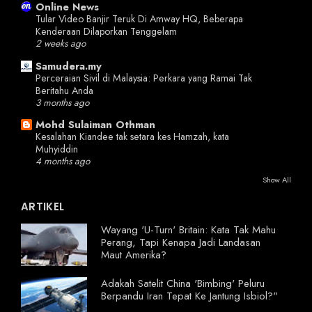
Online News
Tular Video Banjir Teruk Di Amway HQ, Beberapa
Kenderaan Dilaporkan Tenggelam
2 weeks ago
Samudera.my
Perceraian Sivil di Malaysia: Perkara yang Ramai Tak
Beritahu Anda
3 months ago
Mohd Sulaiman Othman
Kesalahan Kiandee tak setara kes Hamzah, kata
Muhyiddin
4 months ago
Show All
ARTIKEL
Wayang 'U-Turn' Britain: Kata Tak Mahu
Perang, Tapi Kenapa Jadi Landasan
Maut Amerika?
Adakah Satelit China 'Bimbing' Peluru
Berpandu Iran Tepat Ke Jantung Isbiol?"