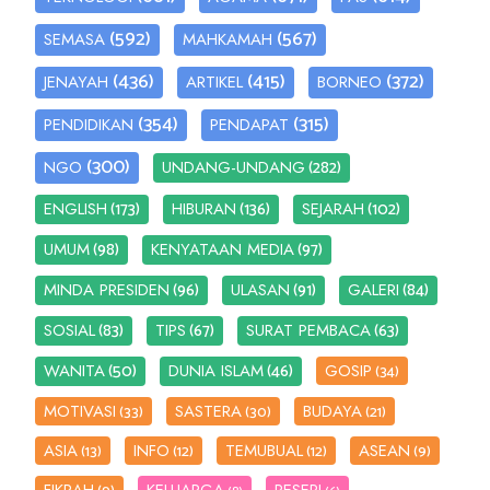
(592)
(567)
SEMASA
MAHKAMAH
(436)
(415)
(372)
JENAYAH
ARTIKEL
BORNEO
(354)
(315)
PENDIDIKAN
PENDAPAT
(300)
(282)
NGO
UNDANG-UNDANG
(173)
(136)
(102)
ENGLISH
HIBURAN
SEJARAH
(98)
(97)
UMUM
KENYATAAN MEDIA
(96)
(91)
(84)
MINDA PRESIDEN
ULASAN
GALERI
(83)
(67)
(63)
SOSIAL
TIPS
SURAT PEMBACA
(50)
(46)
WANITA
DUNIA ISLAM
GOSIP
(34)
MOTIVASI
SASTERA
BUDAYA
(33)
(30)
(21)
ASIA
INFO
TEMUBUAL
ASEAN
(13)
(12)
(12)
(9)