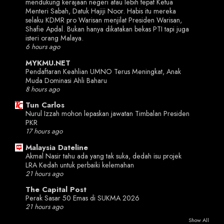
mendukung kerajaan negeri atau lebih tepat Ketua
Menteri Sabah, Datuk Hajiji Noor. Habis itu mereka
selaku KDMR pro Warisan menjilat Presiden Warisan,
Shafie Apdal. Bukan hanya dikatakan bekas PTI tapi juga
isteri orang Malaya.
6 hours ago
MYKMU.NET
Pendaftaran Keahlian UMNO Terus Meningkat, Anak
Muda Dominasi Ahli Baharu
8 hours ago
Tun Carlos
Nurul Izzah mohon lepaskan jawatan Timbalan Presiden
PKR
17 hours ago
Malaysia Dateline
Akmal Nasir tahu ada yang tak suka, dedah isu projek
LRA Kedah untuk perbaiki kelemahan
21 hours ago
The Capital Post
Perak Sasar 50 Emas di SUKMA 2026
21 hours ago
Show All