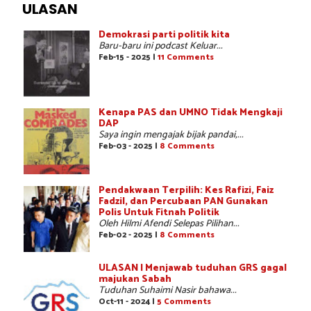
ULASAN
Demokrasi parti politik kita
Baru-baru ini podcast Keluar...
Feb-15 - 2025 |
11 Comments
Kenapa PAS dan UMNO Tidak Mengkaji
DAP
Saya ingin mengajak bijak pandai,...
Feb-03 - 2025 |
8 Comments
Pendakwaan Terpilih: Kes Rafizi, Faiz
Fadzil, dan Percubaan PAN Gunakan
Polis Untuk Fitnah Politik
Oleh Hilmi Afendi Selepas Pilihan...
Feb-02 - 2025 |
8 Comments
ULASAN | Menjawab tuduhan GRS gagal
majukan Sabah
Tuduhan Suhaimi Nasir bahawa...
Oct-11 - 2024 |
5 Comments