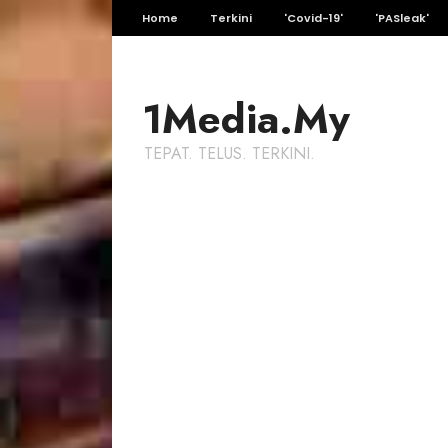
Home
Terkini
'Covid-19'
'PASleak'
1Media.My
TEPAT. TELUS. TERKINI.