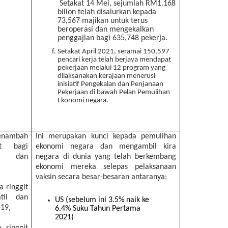
Setakat 14 Mei, sejumlah RM1.168
bilion telah disalurkan kepada
73,567 majikan untuk terus
beroperasi dan mengekalkan
penggajian bagi 635,748 pekerja.
Setakat April 2021, seramai 150,597
pencari kerja telah berjaya mendapat
pekerjaan melalui 12 program yang
dilaksanakan kerajaan menerusi
inisiatif Pengekalan dan Penjanaan
Pekerjaan di bawah Pelan Pemulihan
Ekonomi negara.
enambah
Ini merupakan kunci kepada pemulihan
it bagi
ekonomi negara dan mengambil kira
i dan
negara di dunia yang telah berkembang
.
ekonomi mereka selepas pelaksanaan
vaksin secara besar-besaran antaranya:
 ringgit
til dan
US (sebelum ini 3.5% naik ke
-19,
6.4% Suku Tahun Pertama
2021)
 ringgit