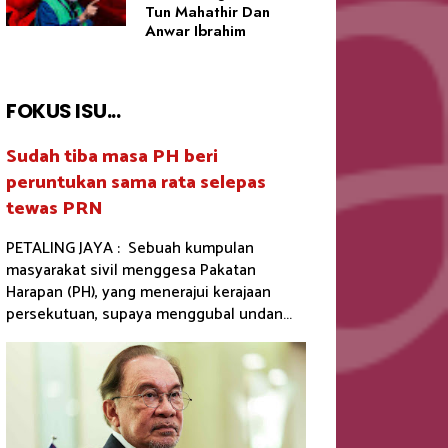
Tun Mahathir Dan
Anwar Ibrahim
FOKUS ISU...
Sudah tiba masa PH beri
peruntukan sama rata selepas
tewas PRN
PETALING JAYA : Sebuah kumpulan
masyarakat sivil menggesa Pakatan
Harapan (PH), yang menerajui kerajaan
persekutuan, supaya menggubal undan...