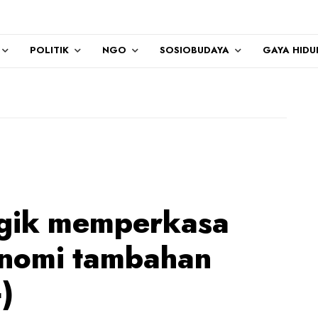
POLITIK
NGO
SOSIOBUDAYA
GAYA HIDU
egik memperkasa
onomi tambahan
)