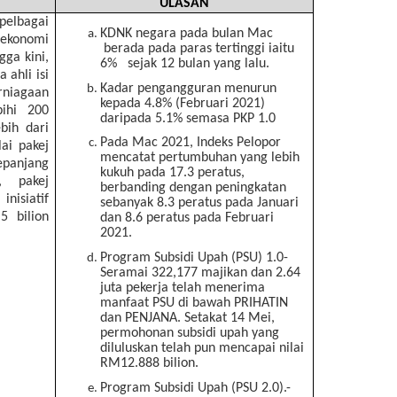
ULASAN
pelbagai
KDNK negara pada bulan Mac
ekonomi
berada pada paras tertinggi iaitu
gga kini,
6% sejak 12 bulan yang lalu.
 ahli isi
Kadar pengangguran menurun
rniagaan
kepada 4.8% (Februari 2021)
ihi 200
daripada 5.1% semasa PKP 1.0
ebih dari
Pada Mac 2021, Indeks Pelopor
lai pakej
mencatat pertumbuhan yang lebih
epanjang
kukuh pada 17.3 peratus,
, pakej
berbanding dengan peningkatan
isiatif
sebanyak 8.3 peratus pada Januari
5 bilion
dan 8.6 peratus pada Februari
2021.
Program Subsidi Upah (PSU) 1.0-
Seramai 322,177 majikan dan 2.64
juta pekerja telah menerima
manfaat PSU di bawah PRIHATIN
dan PENJANA. Setakat 14 Mei,
permohonan subsidi upah yang
diluluskan telah pun mencapai nilai
RM12.888 bilion.
Program Subsidi Upah (PSU 2.0).-