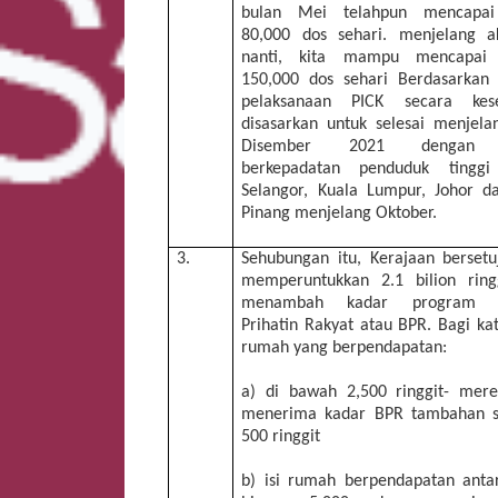
bulan Mei telahpun mencapai
80,000 dos sehari. menjelang a
nanti, kita mampu mencapai 
150,000 dos sehari Berdasarkan 
pelaksanaan PICK secara kese
disasarkan untuk selesai menjela
Disember 2021 dengan 
berkepadatan penduduk tinggi 
Selangor, Kuala Lumpur, Johor d
Pinang menjelang Oktober.
3.
Sehubungan itu, Kerajaan bersetu
memperuntukkan 2.1 bilion ring
menambah kadar program B
Prihatin Rakyat atau BPR. Bagi kat
rumah yang berpendapatan:
a) di bawah 2,500 ringgit- mer
menerima kadar BPR tambahan s
500 ringgit
b) isi rumah berpendapatan anta