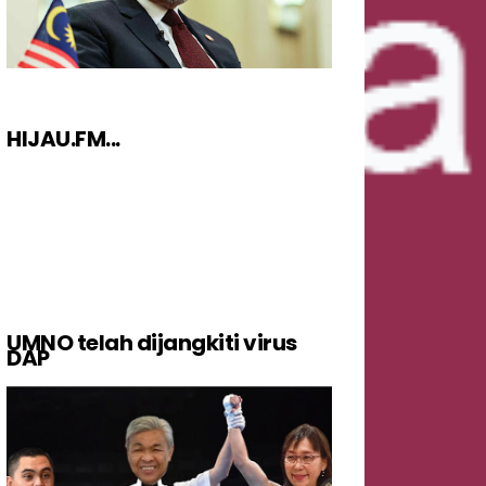
HIJAU.FM...
UMNO telah dijangkiti virus
DAP