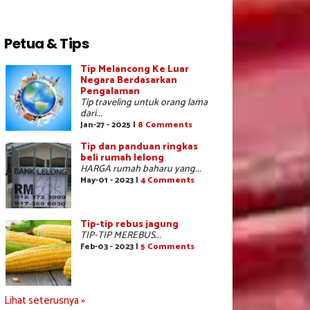
Petua & Tips
Tip Melancong Ke Luar
Negara Berdasarkan
Pengalaman
Tip traveling untuk orang lama
dari...
Jan-27 - 2025 |
8 Comments
Tip dan panduan ringkas
beli rumah lelong
HARGA rumah baharu yang...
May-01 - 2023 |
4 Comments
Tip-tip rebus jagung
TIP-TIP MEREBUS...
Feb-03 - 2023 |
5 Comments
Lihat seterusnya »