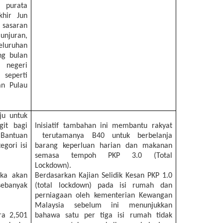
 purata
khir Jun
sasaran
unjuran,
luruhan
ng bulan
negeri
seperti
an Pulau
ju untuk
git bagi
Inisiatif tambahan ini membantu rakyat
antuan
terutamanya B40 untuk berbelanja
egori isi
barang keperluan harian dan makanan
semasa tempoh PKP 3.0 (Total
Lockdown).
eka akan
Berdasarkan Kajian Selidik Kesan PKP 1.0
ebanyak
(total lockdown) pada isi rumah dan
perniagaan oleh kementerian Kewangan
Malaysia sebelum ini menunjukkan
ra 2,501
bahawa satu per tiga isi rumah tidak