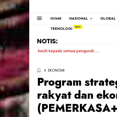
HOME
NASIONAL
GLOBAL
TEKNOLOGI
NOTIS:
Terima kasih kepada semua pengundi.......
EKONOMI
Program strat
rakyat dan ek
(PEMERKASA+