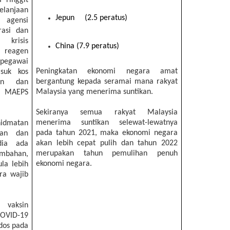
elanjaan
Jepun (2.5 peratus)
 agensi
rasi dan
 krisis
China (7.9 peratus)
, reagen
pegawai
Peningkatan ekonomi negara amat
asuk kos
bergantung kepada seramai mana rakyat
tin dan
Malaysia yang menerima suntikan.
i MAEPS
Sekiranya semua rakyat Malaysia
menerima suntikan selewat-lewatnya
hidmatan
pada tahun 2021, maka ekonomi negara
tan dan
akan lebih cepat pulih dan tahun 2022
dia ada
merupakan tahun pemulihan penuh
ambahan,
ekonomi negara.
la lebih
ra wajib
vaksin
OVID-19
dos pada