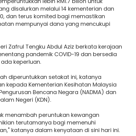
mperuntukkan lebih RM1.7 bilion untuk
ng disalurkan melalui 14 kementerian dan
020, dan terus komited bagi memastikan
ihatan mempunyai dana yang mencukupi
ri Zafrul Tengku Abdul Aziz berkata kerajaan
enentang pandemik COVID-19 dan bersedia
 ada keperluan.
ah diperuntukkan setakat ini, katanya
rkan kepada Kementerian Kesihatan Malaysia
i Pengurusan Bencana Negara (NADMA) dan
alam Negeri (KDN).
ntuk menambah peruntukan kewangan
emikian terutamanya bagi memenuhi
," katanya dalam kenyataan di sini hari ini.