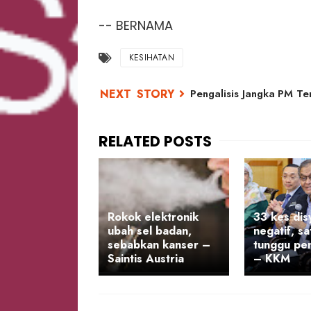
-- BERNAMA
KESIHATAN
Pengalisis Jangka PM 
Rokok elektronik
33 kes dis
ubah sel badan,
negatif, sa
sebabkan kanser –
tunggu pe
Saintis Austria
– KKM