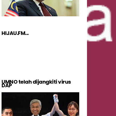
HIJAU.FM...
UMNO telah dijangkiti virus
DAP