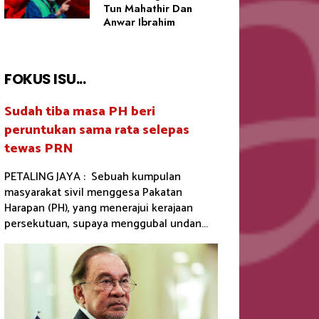
Tun Mahathir Dan
Anwar Ibrahim
FOKUS ISU...
Sudah tiba masa PH beri
peruntukan sama rata selepas
tewas PRN
PETALING JAYA : Sebuah kumpulan
masyarakat sivil menggesa Pakatan
Harapan (PH), yang menerajui kerajaan
persekutuan, supaya menggubal undan...