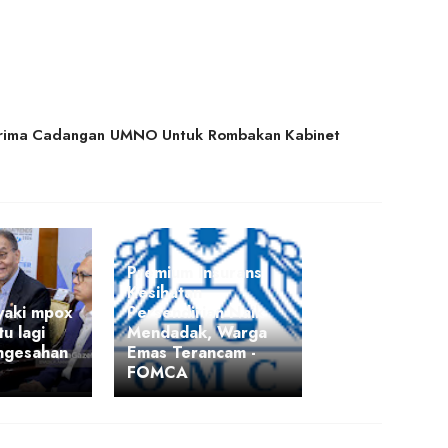
Terima Cadangan UMNO Untuk Rombakan Kabinet
Premium Insurans
Kesihatan
yaki mpox
Persendirian Naik
tu lagi
Mendadak, Warga
ngesahan
Emas Terancam -
FOMCA