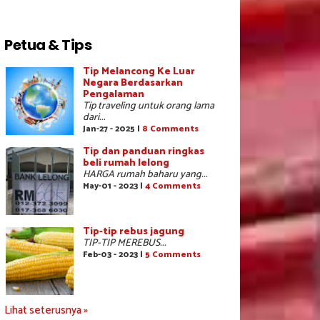
Petua & Tips
Tip Melancong Ke Luar
Negara Berdasarkan
Pengalaman
Tip traveling untuk orang lama
dari...
Jan-27 - 2025 |
8 Comments
Tip dan panduan ringkas
beli rumah lelong
HARGA rumah baharu yang...
May-01 - 2023 |
4 Comments
Tip-tip rebus jagung
TIP-TIP MEREBUS...
Feb-03 - 2023 |
5 Comments
Lihat seterusnya »