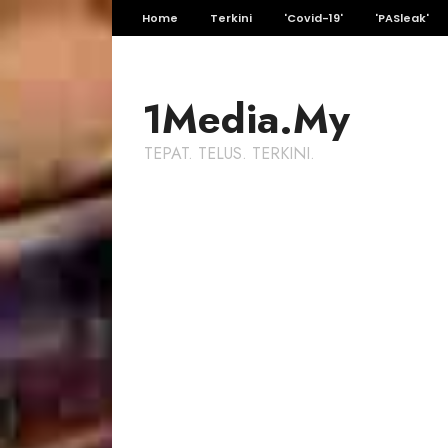
Home
Terkini
'Covid-19'
'PASleak'
1Media.My
TEPAT. TELUS. TERKINI.