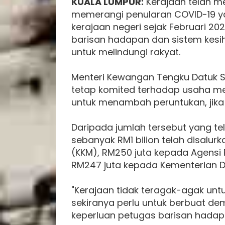
KUALA LUMPUR:
Kerajaan telah me
memerangi penularan COVID-19 ya
kerajaan negeri sejak Februari 2
barisan hadapan dan sistem kes
untuk melindungi rakyat.
Menteri Kewangan Tengku Datuk Se
tetap komited terhadap usaha m
untuk menambah peruntukan, jika
Daripada jumlah tersebut yang tel
sebanyak RM1 bilion telah disalu
(KKM), RM250 juta kepada Agens
RM247 juta kepada Kementerian D
"Kerajaan tidak teragak-agak u
sekiranya perlu untuk berbuat d
keperluan petugas barisan hadapan