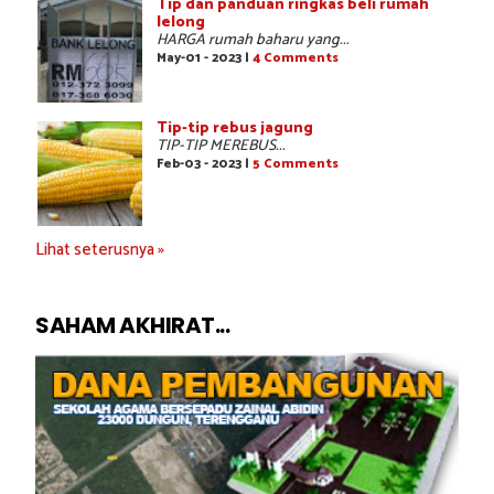
Tip dan panduan ringkas beli rumah
lelong
HARGA rumah baharu yang...
May-01 - 2023 |
4 Comments
Tip-tip rebus jagung
TIP-TIP MEREBUS...
Feb-03 - 2023 |
5 Comments
Lihat seterusnya »
SAHAM AKHIRAT...