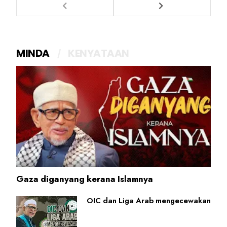
MINDA
KENYATAAN
Gaza diganyang kerana Islamnya
OIC dan Liga Arab mengecewakan