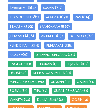
(864)
(717)
1MediaTV
SUKAN
(681)
(671)
(614)
TEKNOLOGI
AGAMA
PAS
(592)
(567)
SEMASA
MAHKAMAH
(436)
(415)
(372)
JENAYAH
ARTIKEL
BORNEO
(354)
(315)
PENDIDIKAN
PENDAPAT
(300)
(282)
NGO
UNDANG-UNDANG
(173)
(136)
(102)
ENGLISH
HIBURAN
SEJARAH
(98)
(97)
UMUM
KENYATAAN MEDIA
(96)
(91)
(84)
MINDA PRESIDEN
ULASAN
GALERI
(83)
(67)
(63)
SOSIAL
TIPS
SURAT PEMBACA
(50)
(46)
WANITA
DUNIA ISLAM
GOSIP
(34)