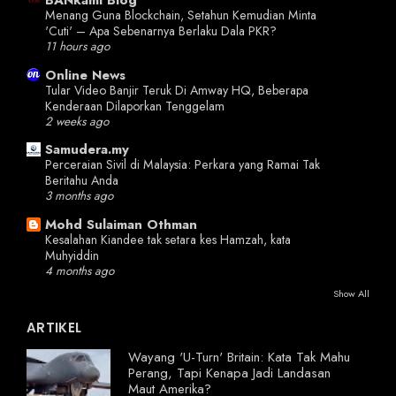
BANkami Blog
Menang Guna Blockchain, Setahun Kemudian Minta
'Cuti' – Apa Sebenarnya Berlaku Dala PKR?
11 hours ago
Online News
Tular Video Banjir Teruk Di Amway HQ, Beberapa
Kenderaan Dilaporkan Tenggelam
2 weeks ago
Samudera.my
Perceraian Sivil di Malaysia: Perkara yang Ramai Tak
Beritahu Anda
3 months ago
Mohd Sulaiman Othman
Kesalahan Kiandee tak setara kes Hamzah, kata
Muhyiddin
4 months ago
Show All
ARTIKEL
Wayang 'U-Turn' Britain: Kata Tak Mahu
Perang, Tapi Kenapa Jadi Landasan
Maut Amerika?