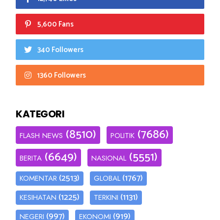
5,600 Fans
340 Followers
1360 Followers
KATEGORI
(8510)
(7686)
FLASH NEWS
POLITIK
(6649)
(5551)
BERITA
NASIONAL
(2513)
(1767)
KOMENTAR
GLOBAL
(1225)
(1131)
KESIHATAN
TERKINI
(997)
(919)
NEGERI
EKONOMI