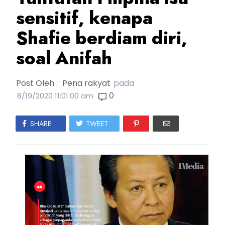
sensitif, kenapa
Shafie berdiam diri,
soal Anifah
Post Oleh :
Pena rakyat
pada
0
8/19/2020 11:01:00 am
SHARE
TWEET