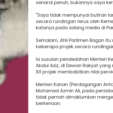
senarai penuh, bukannya saya ke
"Saya tidak mempunyai butiran lan
secara rundingan terus oleh Kem
katanya pada sidang media di Parli
Semalam, Ahli Parlimen Bagan it
beberapa projek secara rundingan
Ia susulan pendedahan Menteri Ke
Abdul Aziz, di Dewan Rakyat yang
101 projek membabitkan nilai perol
Menteri Kanan (Perdagangan Antar
Mohamed Azmin Ali, pada persida
tidak pernah dimaklumkan mengen
berkenaan.