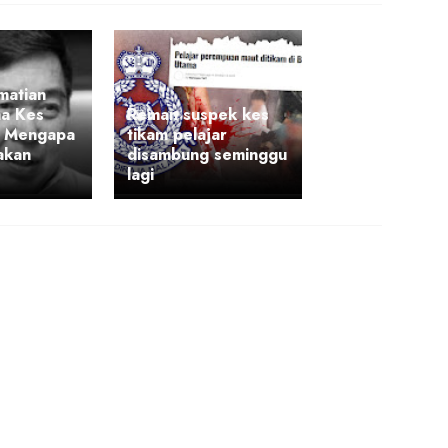
matian
ma Kes
Reman suspek kes
: Mengapa
tikam pelajar
akan
disambung seminggu
lagi