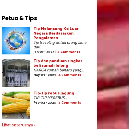
Petua & Tips
Tip Melancong Ke Luar
Negara Berdasarkan
Pengalaman
Tip traveling untuk orang lama
dari...
Jan-27 - 2025 |
8 Comments
Tip dan panduan ringkas
beli rumah lelong
HARGA rumah baharu yang...
May-01 - 2023 |
4 Comments
Tip-tip rebus jagung
TIP-TIP MEREBUS...
Feb-03 - 2023 |
5 Comments
Lihat seterusnya »