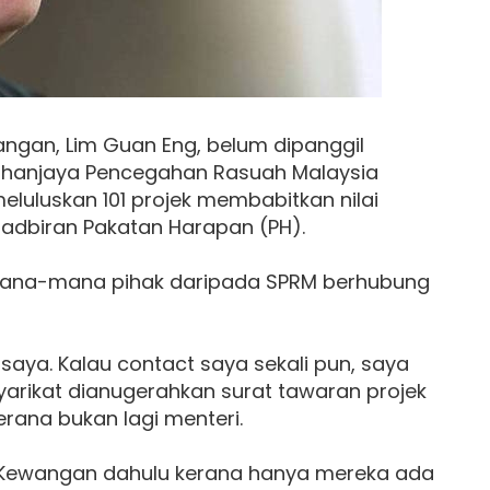
ngan, Lim Guan Eng, belum dipanggil
hanjaya Pencegahan Rasuah Malaysia
eluluskan 101 projek membabitkan nilai
ntadbiran Pakatan Harapan (PH).
h mana-mana pihak daripada SPRM berhubung
saya. Kalau contact saya sekali pun, saya
arikat dianugerahkan surat tawaran projek
erana bukan lagi menteri.
 Kewangan dahulu kerana hanya mereka ada