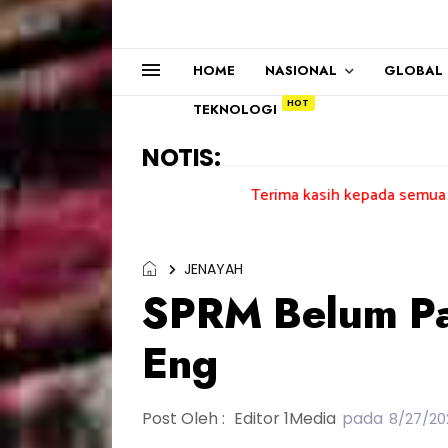
HOME
NASIONAL
GLOBAL
TEKNOLOGI
NOTIS:
Terima kasih kepada semua pengundi.......
JENAYAH
SPRM Belum Pa
Eng
Post Oleh :
Editor 1Media
pada
8/27/20