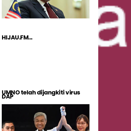
HIJAU.FM...
UMNO telah dijangkiti virus
DAP