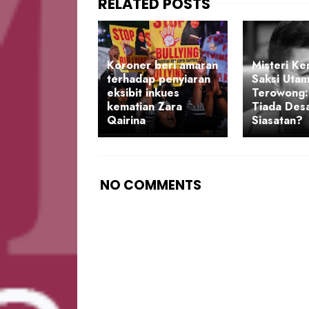
Koroner beri amaran
Misteri Ke
terhadap penyiaran
Saksi Uta
eksibit inkues
Terowong
kematian Zara
Tiada Des
Qairina
Siasatan?
NO COMMENTS