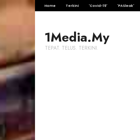
Home
Terkini
'Covid-19'
'PASleak'
1Media.My
TEPAT. TELUS. TERKINI.