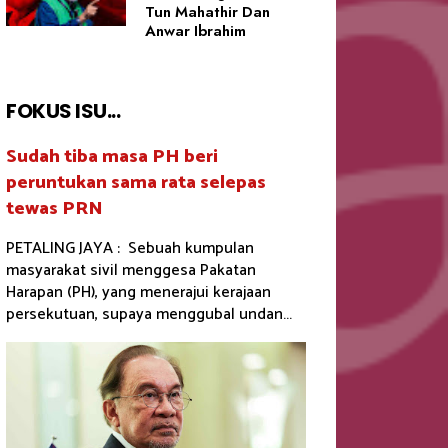
Tun Mahathir Dan
Anwar Ibrahim
FOKUS ISU...
Sudah tiba masa PH beri
peruntukan sama rata selepas
tewas PRN
PETALING JAYA : Sebuah kumpulan
masyarakat sivil menggesa Pakatan
Harapan (PH), yang menerajui kerajaan
persekutuan, supaya menggubal undan...