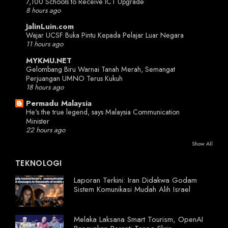
7,100 Schools to Receive ICT Upgrade
8 hours ago
JalinLuin.com
Wajar UCSF Buka Pintu Kepada Pelajar Luar Negara
11 hours ago
MYKMU.NET
Gelombang Biru Warnai Tanah Merah, Semangat
Perjuangan UMNO Terus Kukuh
18 hours ago
Permadu Malaysia
He's the true legend, says Malaysia Communication
Minister
22 hours ago
Show All
TEKNOLOGI
Laporan Terkini: Iran Didakwa Godam
Sistem Komunikasi Mudah Alih Israel
Melaka Laksana Smart Tourism, OpenAI