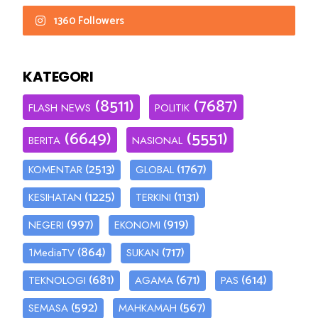
1360 Followers
KATEGORI
(8511)
(7687)
FLASH NEWS
POLITIK
(6649)
(5551)
BERITA
NASIONAL
(2513)
(1767)
KOMENTAR
GLOBAL
(1225)
(1131)
KESIHATAN
TERKINI
(997)
(919)
NEGERI
EKONOMI
(864)
(717)
1MediaTV
SUKAN
(681)
(671)
(614)
TEKNOLOGI
AGAMA
PAS
(592)
(567)
SEMASA
MAHKAMAH