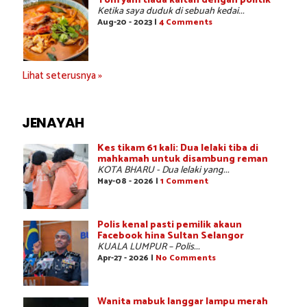
Tom yam tiada kaitan dengan politik
Ketika saya duduk di sebuah kedai...
Aug-20 - 2023 |
4 Comments
Lihat seterusnya »
JENAYAH
Kes tikam 61 kali: Dua lelaki tiba di
mahkamah untuk disambung reman
KOTA BHARU - Dua lelaki yang...
May-08 - 2026 |
1 Comment
Polis kenal pasti pemilik akaun
Facebook hina Sultan Selangor
KUALA LUMPUR – Polis...
Apr-27 - 2026 |
No Comments
Wanita mabuk langgar lampu merah