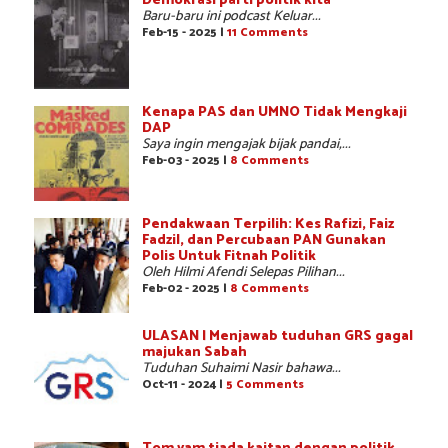
Demokrasi parti politik kita
Baru-baru ini podcast Keluar...
Feb-15 - 2025 |
11 Comments
Kenapa PAS dan UMNO Tidak Mengkaji
DAP
Saya ingin mengajak bijak pandai,...
Feb-03 - 2025 |
8 Comments
Pendakwaan Terpilih: Kes Rafizi, Faiz
Fadzil, dan Percubaan PAN Gunakan
Polis Untuk Fitnah Politik
Oleh Hilmi Afendi Selepas Pilihan...
Feb-02 - 2025 |
8 Comments
ULASAN | Menjawab tuduhan GRS gagal
majukan Sabah
Tuduhan Suhaimi Nasir bahawa...
Oct-11 - 2024 |
5 Comments