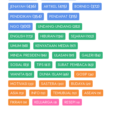
(436)
(415)
(372)
JENAYAH
ARTIKEL
BORNEO
(354)
(315)
PENDIDIKAN
PENDAPAT
(300)
(282)
NGO
UNDANG-UNDANG
(173)
(136)
(102)
ENGLISH
HIBURAN
SEJARAH
(98)
(97)
UMUM
KENYATAAN MEDIA
(96)
(91)
(84)
MINDA PRESIDEN
ULASAN
GALERI
(83)
(67)
(63)
SOSIAL
TIPS
SURAT PEMBACA
(50)
(46)
WANITA
DUNIA ISLAM
GOSIP
(34)
MOTIVASI
SASTERA
BUDAYA
(33)
(30)
(21)
ASIA
INFO
TEMUBUAL
ASEAN
(13)
(12)
(12)
(9)
FIKRAH
KELUARGA
RESEPI
(9)
(8)
(6)