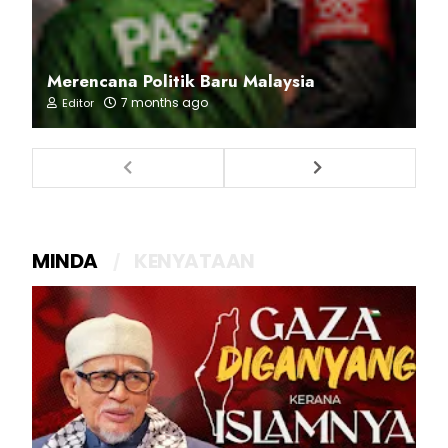
Merencana Politik Baru Malaysia
7 months ago
Editor
MINDA
KENYATAAN