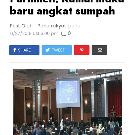
baru angkat sumpah
Post Oleh :
Pena rakyat
pada
0
6/27/2018 01:03:00 pm
SHARE
TWEET