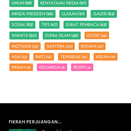
(98)
(97)
UMUM
KENYATAAN MEDIA
(96)
(91)
(84)
MINDA PRESIDEN
ULASAN
GALERI
(83)
(67)
(63)
SOSIAL
TIPS
SURAT PEMBACA
(50)
(46)
WANITA
DUNIA ISLAM
GOSIP
(34)
MOTIVASI
SASTERA
BUDAYA
(33)
(30)
(21)
ASIA
INFO
TEMUBUAL
ASEAN
(13)
(12)
(12)
(9)
FIKRAH
KELUARGA
RESEPI
(9)
(8)
(6)
FIKRAH PERJUANGAN...