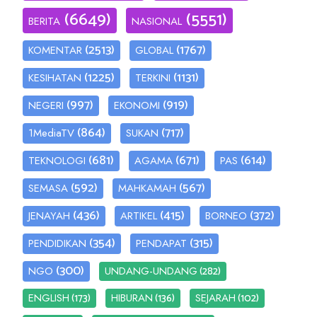
(6649)
(5551)
BERITA
NASIONAL
(2513)
(1767)
KOMENTAR
GLOBAL
(1225)
(1131)
KESIHATAN
TERKINI
(997)
(919)
NEGERI
EKONOMI
(864)
(717)
1MediaTV
SUKAN
(681)
(671)
(614)
TEKNOLOGI
AGAMA
PAS
(592)
(567)
SEMASA
MAHKAMAH
(436)
(415)
(372)
JENAYAH
ARTIKEL
BORNEO
(354)
(315)
PENDIDIKAN
PENDAPAT
(300)
(282)
NGO
UNDANG-UNDANG
(173)
(136)
(102)
ENGLISH
HIBURAN
SEJARAH