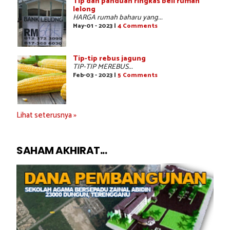
Tip dan panduan ringkas beli rumah
lelong
HARGA rumah baharu yang...
May-01 - 2023 |
4 Comments
Tip-tip rebus jagung
TIP-TIP MEREBUS...
Feb-03 - 2023 |
5 Comments
Lihat seterusnya »
SAHAM AKHIRAT...