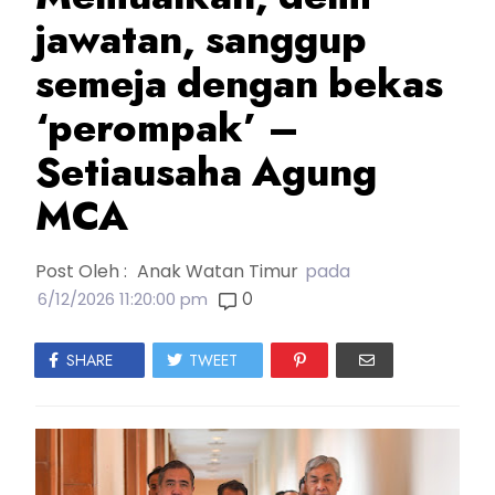
jawatan, sanggup
semeja dengan bekas
‘perompak’ –
Setiausaha Agung
MCA
Post Oleh :
Anak Watan Timur
pada
0
6/12/2026 11:20:00 pm
SHARE
TWEET