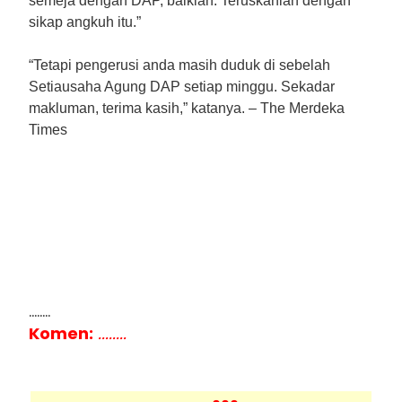
semeja dengan DAP, baiklah. Teruskanlah dengan
sikap angkuh itu.”
“Tetapi pengerusi anda masih duduk di sebelah
Setiausaha Agung DAP setiap minggu. Sekadar
makluman, terima kasih,” katanya. – The Merdeka
Times
........
Komen:
........