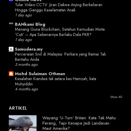
Tular Video CCTV: Jiran Dakwa Anjing Berkeliaran
Hingga Ganggu Keselamatan Anak
1 day ago
BANkami Blog
Menang Guna Blockchain, Setahun Kemudian Minta
'Cuti' – Apa Sebenarnya Berlaku Dala PKR?
1 day ago
Samudera.my
Perceraian Sivil di Malaysia: Perkara yang Ramai Tak
Beritahu Anda
3 months ago
Mohd Sulaiman Othman
Kesalahan Kiandee tak setara kes Hamzah, kata
Muhyiddin
4 months ago
Show All
ARTIKEL
Wayang 'U-Turn' Britain: Kata Tak Mahu
Perang, Tapi Kenapa Jadi Landasan
Maut Amerika?