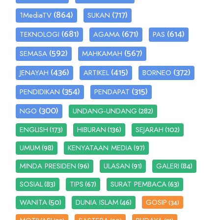
(864)
(717)
1MediaTV
SUKAN
(681)
(671)
(614)
TEKNOLOGI
AGAMA
PAS
(592)
(567)
SEMASA
MAHKAMAH
(436)
(415)
(372)
JENAYAH
ARTIKEL
BORNEO
(354)
(315)
PENDIDIKAN
PENDAPAT
(300)
(282)
NGO
UNDANG-UNDANG
(173)
(136)
(102)
ENGLISH
HIBURAN
SEJARAH
(98)
(97)
UMUM
KENYATAAN MEDIA
(96)
(91)
(84)
MINDA PRESIDEN
ULASAN
GALERI
(83)
(67)
(63)
SOSIAL
TIPS
SURAT PEMBACA
(50)
(46)
WANITA
DUNIA ISLAM
GOSIP
(34)