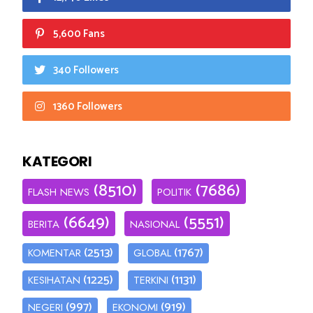
5,600 Fans
340 Followers
1360 Followers
KATEGORI
(8510)
(7686)
FLASH NEWS
POLITIK
(6649)
(5551)
BERITA
NASIONAL
(2513)
(1767)
KOMENTAR
GLOBAL
(1225)
(1131)
KESIHATAN
TERKINI
(997)
(919)
NEGERI
EKONOMI