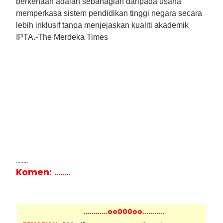
berkenaan adalah sebahagian daripada usaha
memperkasa sistem pendidikan tinggi negara secara
lebih inklusif tanpa menjejaskan kualiti akademik
IPTA.-The Merdeka Times
........
Komen:
........
............oo000oo...........