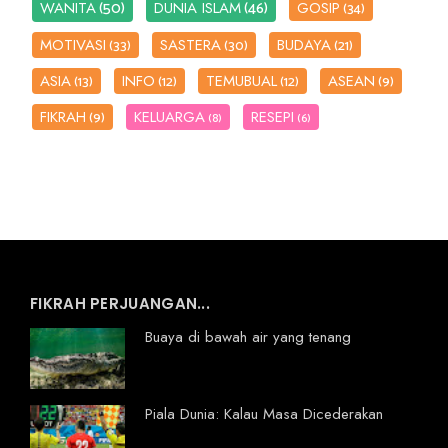
(50)
(46)
WANITA
DUNIA ISLAM
GOSIP
(34)
MOTIVASI
SASTERA
BUDAYA
(33)
(30)
(21)
ASIA
INFO
TEMUBUAL
ASEAN
(13)
(12)
(12)
(9)
FIKRAH
KELUARGA
RESEPI
(9)
(8)
(6)
FIKRAH PERJUANGAN...
Buaya di bawah air yang tenang
Piala Dunia: Kalau Masa Dicederakan