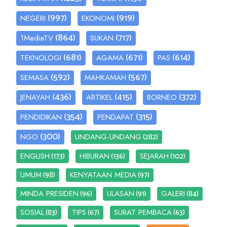
(997)
(919)
NEGERI
EKONOMI
(864)
(717)
1MediaTV
SUKAN
(681)
(671)
(614)
TEKNOLOGI
AGAMA
PAS
(592)
(567)
SEMASA
MAHKAMAH
(436)
(415)
(372)
JENAYAH
ARTIKEL
BORNEO
(354)
(315)
PENDIDIKAN
PENDAPAT
(300)
(282)
NGO
UNDANG-UNDANG
(173)
(136)
(102)
ENGLISH
HIBURAN
SEJARAH
(98)
(97)
UMUM
KENYATAAN MEDIA
(96)
(91)
(84)
MINDA PRESIDEN
ULASAN
GALERI
(83)
(67)
(63)
SOSIAL
TIPS
SURAT PEMBACA