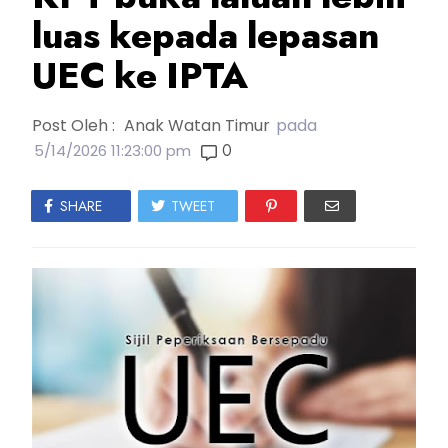
luas kepada lepasan
UEC ke IPTA
Post Oleh :
Anak Watan Timur
pada
0
5/14/2026 11:23:00 pm
SHARE
TWEET