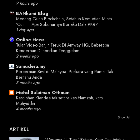
9 hours ago
BANkami Blog
Menang Guna Blockchain, Setahun Kemudian Minta
'Cuti' – Apa Sebenarnya Berlaku Dala PKR?
1 day ago
Online News
Tular Video Banjir Teruk Di Amway HQ, Beberapa
Kenderaan Dilaporkan Tenggelam
2 weeks ago
Samudera.my
Perceraian Sivil di Malaysia: Perkara yang Ramai Tak
Beritahu Anda
3 months ago
Mohd Sulaiman Othman
Kesalahan Kiandee tak setara kes Hamzah, kata
Muhyiddin
4 months ago
Show All
ARTIKEL
Wayang 'U-Turn' Britain: Kata Tak Mahu